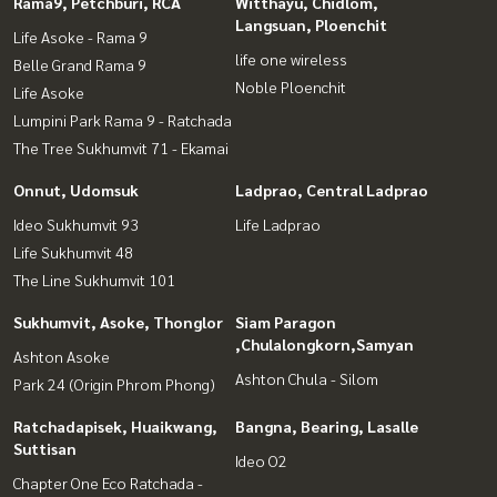
Rama9, Petchburi, RCA
Witthayu, Chidlom,
Langsuan, Ploenchit
Life Asoke - Rama 9
life one wireless
Belle Grand Rama 9
Noble Ploenchit
Life Asoke
Lumpini Park Rama 9 - Ratchada
The Tree Sukhumvit 71 - Ekamai
Onnut, Udomsuk
Ladprao, Central Ladprao
Ideo Sukhumvit 93
Life Ladprao
Life Sukhumvit 48
The Line Sukhumvit 101
Sukhumvit, Asoke, Thonglor
Siam Paragon
,Chulalongkorn,Samyan
Ashton Asoke
Ashton Chula - Silom
Park 24 (Origin Phrom Phong)
Ratchadapisek, Huaikwang,
Bangna, Bearing, Lasalle
Suttisan
Ideo O2
Chapter One Eco Ratchada -