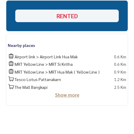
(Eng) K.Phratt
061-496-1485
Line official : @matchingproperty (มี @ ข้างหน้า)
RENTED
Line Add Click :
https://lin.ee/C4eqRVC
.
รับฝากซื้อ ขาย เช่า ที่ดิน บ้าน ทาวเฮ้าส์ ทาวโฮม คอนโด อพาร์ทเม
นท์ โรงแรม รีสอร์ท กับทีมงานอสังหาฯมืออาชีพ ที่ทำงานกันเป็นร
ะบบเครือข่าย และใช้เทคโนโลยีล่าสุดในการทำการตลาดเพื่อหาลู
Nearby places
กค้าได้อย่างรวดเร็ว
.
Airport link > Airport Link Hua Mak
0.6 Km
เช่า คอนโด The IRIS Rama 9 - Srinakarin /ดิ ไอริส พระราม 9 - ศ
MRT Yellow Line > MRT Si Kritha
0.6 Km
รีนครินทร์
MRT Yellow Line > MRT Hua Mak ( Yellow Line )
0.9 Km
คอนโด เช่า พัฒนาการ ศรีนครินทร์
Tesco Lotus Pattanakarn
1.2 Km
คอนโด APLหัวหมาก เช่า
The IRIS Rama 9 - Srinakarin rent
The Mall Bangkapi
2.5 Km
The IRIS Rama 9 - Srinakarin rent Phatthanakan Srinakarin
Show more