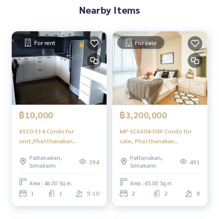
Nearby Items
For rent
For sale
฿10,000
฿3,200,000
6510-314 Condo for
MP-SC6604-049 Condo for
rent,Phatthanakan
sale, Phatthanakan
Srinakarin, APL Huamark,
Srinakarin, The IRIS Rama 9-
Pattanakan,
Pattanakan,
The Iris Rama 9 - Srinakarin,
Srinakarin, 2 bedrooms,
394
491
Srinakarin
Srinakarin
1 bed
fully furnished
Area : 46.00 Sq.m.
Area : 65.00 Sq.m.
1
1
5-10
2
2
8