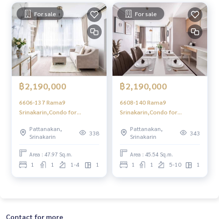
For sale
For sale
฿2,190,000
฿2,190,000
6606-137 Rama9
6608-140 Rama9
Srinakarin,Condo for
Srinakarin,Condo for
sale,APL
sale,APL
Pattanakan,
Pattanakan,
Ramkhamhaeng,The IRIS
Ramkhamhaeng,The IRIS
338
343
Srinakarin
Srinakarin
Rama 9-Srinakarin,Fully
Rama 9-Srinakarin,Fully
Furnished.
Furnished.
Area : 47.97 Sq.m.
Area : 45.54 Sq.m.
1
1
1-4
1
1
1
5-10
1
Contact for more