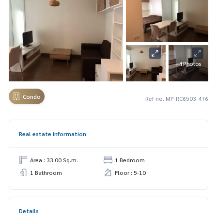
+4 Photos
Condo
Ref no. MP-RC6503-476
Real estate information
Area : 33.00 Sq.m.
1 Bedroom
1 Bathroom
Floor : 5-10
Details