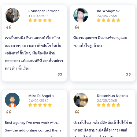
Immigration Bureau 1,
Immigration Office Chaloem Phra
Ronnapat Jaroengb
Ra-Wongmak
oon
11/04/2566
24/05/2565
Kiat 80th Anniversary
Government Center 120 Moo 3,
Chaeng Watthana Road, Soi 7,
เราเป็นคนนึง ที่หา เอเจนท์ เรื่องบ้าน
ทีมงานคุณภาพ มีความชำนาญและ
Thung Song Hong, Lak Si District,
เยอะมากๆ เพราะการตัดสินใจ ในเรื่อ
ความใส่ใจลูกค้าคะ
Bangkok 10210 For provinces,
งอสังหาที่ชิ้นใหญ่ มันต้องคิดม้วน
send to any immigration
หลายรอบ แต่เอเจนท์ที่นี่ ตอบโจทย์เรา
checkpoint in the area where the
ทุกอย่าง ทั้งเรื่อง
foreigner is residing. Method 3:
Property,Finance,Contract,Facilitie
Submit via the Internet Register
s ครบ จบ ในที่เดียว Perfect
for accommodation notification
service online at
Mike Di Angelo
DreamHun Nutcha
24/05/2565
24/05/2565
www.immigration.go.th. Once
approved by officials, you will
receive a user ID and password
Best agency I've ever work with..
ประทับใจมากค่ะ มีติดต่อเข้าไปให้ช่วย
sent to your registered email.
Saw the add online contact them
หาคอนโดตามสเปคที่ต้องการ เซลล์
Download the service request