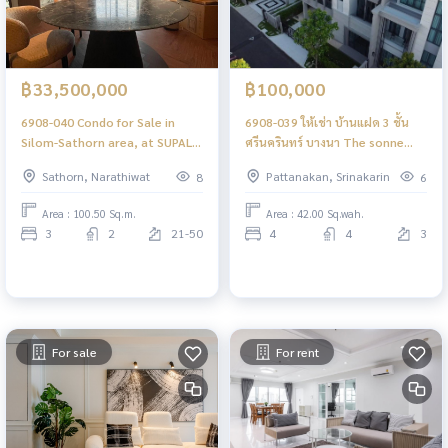
฿33,500,000
฿100,000
6908-040 Condo for Sale in
6908-039 ให้เช่า บ้านแฝด 3 ชั้น
Silom-Sathorn area, at SUPALAI
ศรีนครินทร์ บางนา The sonne
ICON SATHORN, MRT Silom
ศรีนครินทร์-บางนา 4 ห้องนอน
Sathorn, Narathiwat
Pattanakan, Srinakarin
8
6
Area : 100.50 Sq.m.
Area : 42.00 Sq.wah.
3
2
21-50
4
4
3
For sale
For rent