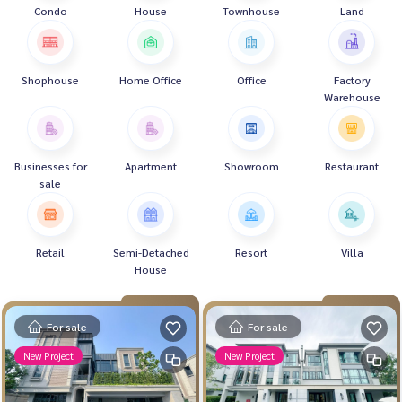
Condo
House
Townhouse
Land
Shophouse
Home Office
Office
Factory
Warehouse
Businesses for
Apartment
Showroom
Restaurant
sale
Retail
Semi-Detached
Resort
Villa
House
For sale
For sale
New Project
New Project