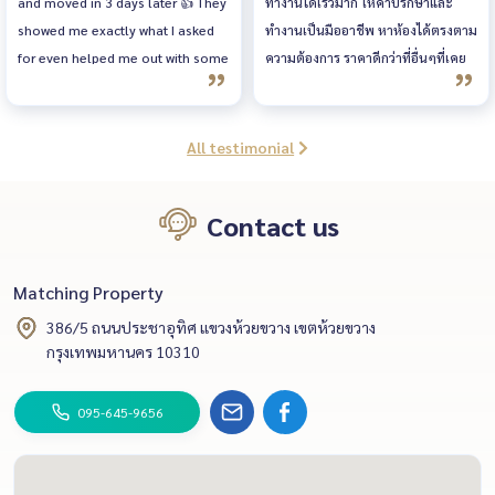
and moved in 3 days later 👍 They
ทำงานได้เร็วมาก ให้คำปรึกษาและ
form for accommodation
showed me exactly what I asked
ทำงานเป็นมืออาชีพ หาห้องได้ตรงตาม
notification at
for even helped me out with some
ความต้องการ ราคาดีกว่าที่อื่นๆที่เคย
www.immigration.go.th.
paper work due my visa and
ใช้บริการมาค่ะ แนะนำให้มีบ้านและ
Download the online
replied to every text message or
คอนโดมาลงเพจบ่อยๆนะคะ
accommodation notification
phone call straight away
guide and Form TM.30 from the
All testimonial
login page. Accommodation
Notification for Foreigners
Contact us
Staying Over 90 Days If a
foreigner stays in the Kingdom
for more than 90 days without
Matching Property
notifying the authorities, or if
386/5 ถนนประชาอุทิศ แขวงห้วยขวาง เขตห้วยขวาง
the notification is made after
กรุงเทพมหานคร 10310
the deadline, the foreigner must
report in person and pay a fine of
095-645-9656
2,000 Baht. If the foreigner is
arrested for any reason, a fine of
5,000 Baht applies. Matching