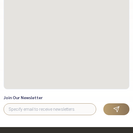
Property Co., Ltd. Real Estate
Services: Sale / Rent / Mortgage /
Pledge Serving only in Bangkok
and the surrounding areas.
Contact: 095-645-9656 Or Line
OA: @matchingproperty
Join Our Newsletter