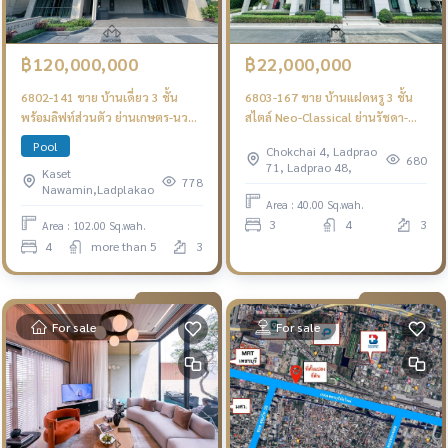
฿120,000,000
฿22,000,000
6802-141 ขาย บ้านเดี่ยว 3 ชั้น
6803-167 ขาย บ้านแฝดหรู 3 ชั้น
พร้อมลิฟท์ส่วนตัว ย่านเกษตร-นวมิ
สไตล์ Neo-Classical ย่านรัชดา-
นทร์ โครงการ SMYTH’S Kaset-
ลาดพร้าว
Pool
Chokchai 4, Ladprao
Nawamin มีสระว่ายน้ำส่วนตัว
680
71, Ladprao 48,
Kaset
778
Nawamin,Ladplakao
Area : 40.00 Sq.wah.
3
4
3
Area : 102.00 Sq.wah.
4
more than 5
3
For sale
For sale