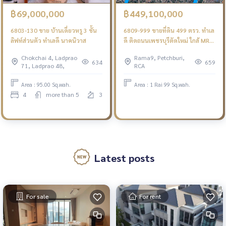
฿69,000,000
฿449,100,000
6803-130 ขาย บ้านเดี่ยวหรู 3 ชั้น
6809-999 ขายที่ดิน 499 ตรว. ทำเล
ลิฟท์ส่วนตัว ทำเลดี นาคนิวาส
ดี ติดถนนเพชรบุรีตัดใหม่ ใกล้ MRT
เพชรบุรี
Chokchai 4, Ladprao
Rama9, Petchburi,
634
659
71, Ladprao 48,
RCA
Area : 95.00 Sq.wah.
Area : 1 Rai 99 Sq.wah.
4
more than 5
3
Latest posts
For sale
For rent