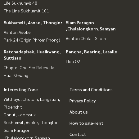
Life Sukhumvit 48
The Line Sukhumvit 101
Sukhumvit, Asoke, Thonglor
Siam Paragon
,Chulalongkorn,Samyan
Ashton Asoke
Ashton Chula - Silom
Park 24 (Origin Phrom Phong)
Ratchadapisek, Huaikwang,
Bangna, Bearing, Lasalle
Suttisan
Ideo O2
Chapter One Eco Ratchada -
Huai Khwang
Interesting Zone
Terms and Conditions
Witthayu, Chidlom, Langsuan,
Privacy Policy
Ploenchit
About us
Onnut, Udomsuk
Sukhumvit, Asoke, Thonglor
How to sale-rent
Siam Paragon
Contact
,Chulalongkorn,Samyan