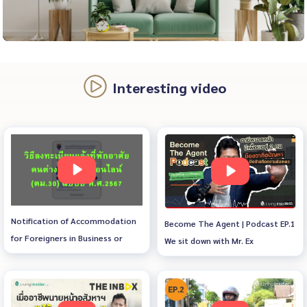
Interesting video
Notification of Accommodation
Become The Agent | Podcast EP.1
for Foreigners in Business or
We sit down with Mr. Ex
Residential Premises Notification
Prarinawat Khanarphakkhawatt,
of Accommodation for
CEO of Matching Property Co.,
Foreigners According to the
Ltd., to share his real-life
Immigration Act, B.E. 2522,