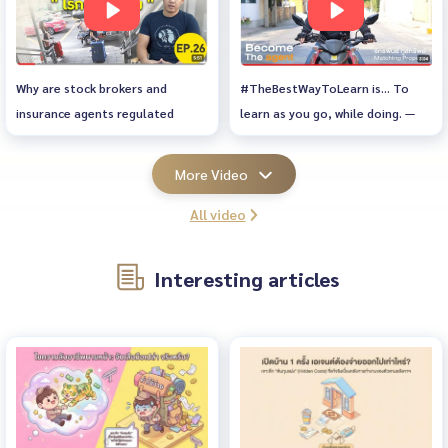
experiences from 8 years in the
Section 38, it is specified that:
real estate agency business.
"The house owner, the person in
From having to shut down his
control of the residence, or the
company during the COVID crisis
#TheBestWayToLearn is... To
Why are stock brokers and
hotel manager who
and facing a heavy debt burden—
learn as you go, while doing. —
insurance agents regulated
accommodates a foreigner
what helped him make a
Producer, Become The Agent
under clear laws, while real
permitted to stay temporarily in
comeback?
Prarinawat Khanarphakkhawatt
estate agents—despite working
More Video
the Kingdom must notify the
(Jakkapan Thoonsap) CEO of
in an extremely high-value
immigration officer at the
Matching Property
market—remain largely
All video
immigration office in the area
#CondoForRent #CondoForSale
unregulated? Anyone can
where the residence or hotel is
#RealEstateAgent
become a real estate agent
located within 24 hours from the
Interesting articles
without passing any exams, which
time the foreigner enters the
has led to growing issues in the
residence." Methods of
industry. In this episode of The
Notification Method 1: Submit
INBOX, we speak with Mr.
Documents In Person Submit the
Jakkapan Thoonsap, an
documents personally or
executive at Matching Property
authorize someone else to
Co., Ltd., who will share his