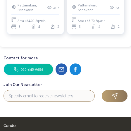
Krungthep Kreetha - 3ห้อง
Perfect Place พระราม9-
Pattanakan,
Pattanakan,
นอน
กรุงเทพกรีฑา
407
87
Srinakarin
Srinakarin
Area : 64.00 Sq.wah.
Area : 63.70 Sq.wah.
3
4
2
3
4
2
Contact for more
095-645-9656
Join Our Newsletter
Condo