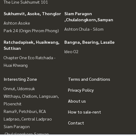
The Line Sukhumvit 101
Sukhumvit, Asoke, Thonglor
Siam Paragon
,Chulalongkorn,Samyan
Ashton Asoke
Ashton Chula - Silom
Park 24 (Origin Phrom Phong)
Ratchadapisek, Huaikwang,
Bangna, Bearing, Lasalle
Suttisan
Ideo O2
Chapter One Eco Ratchada -
Huai Khwang
Interesting Zone
Terms and Conditions
Onnut, Udomsuk
Privacy Policy
Witthayu, Chidlom, Langsuan,
About us
Ploenchit
Rama9, Petchburi, RCA
How to sale-rent
Ladprao, Central Ladprao
Contact
Siam Paragon
,Chulalongkorn,Samyan