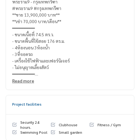
พระราม9 - กรุงเทพกรีฑา
#พระราม9 #กรุงเทพกรีฑา
**ขาย 13,900,000 บาท**
**เช่า 70,000 บาท/เดือน**
━━━━━━━━━
- ขนาดเนื้อที่ 74.5 ตร.ว.
- ขนาดพื้นที่ใช้สอย 176 ตร.ม.
- 4ห้องนอน 3ห้องน้ำ
- 3ที่จอดรถ
- เครื่องใช้ไฟฟ้าและเฟอร์นิเจอร์
- ไม่อนุญาตเลี้ยงสัตว์
━━━━━━━━━
สอบถามรายละเอียดเพิ่มเติม
Read more
Line official : @matchingproperty (มี @ ข้างหน้า)
Line Add Click :
https://lin.ee/C4eqRVC
(ไทย) K.เอ็กซ์ ปริณวัชญณ์
095-645-9656
Project facilities
(Eng) K.Belle 098-6542399, Whatsapp
+66986542399
ดูทรัพย์อื่นๆเพิ่มเติม
https://www.matching-property.com/
.
Security 24
Clubhouse
Fitness / Gym
รับฝากซื้อ ขาย เช่า ที่ดิน บ้าน ทาวเฮ้าส์ ทาวโฮม คอนโด อพาร์ทเม
hours.
Swimming Pool
Small garden
นท์ โรงแรม รีสอร์ท กับทีมงานอสังหาฯมืออาชีพ ที่ทำงานกันเป็นร
ะบบเครือข่าย และใช้เทคโนโลยีล่าสุดในการทำการตลาดเพื่อหาลู