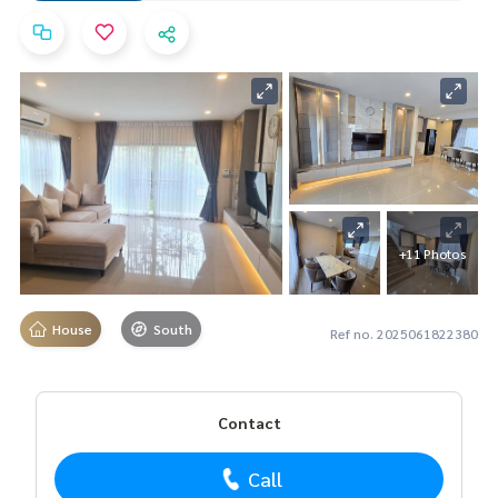
+11 Photos
House
South
Ref no. 2025061822380
Contact
Call