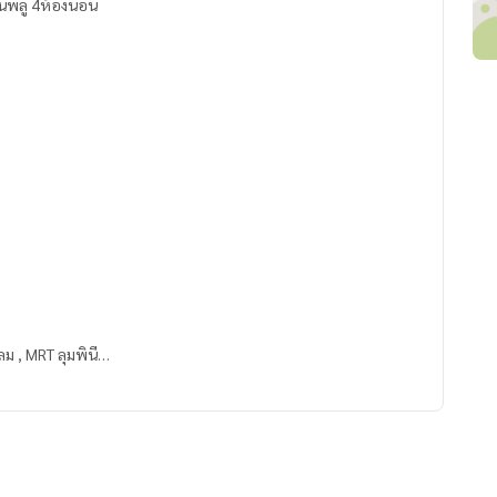
สวนพลู 4ห้องนอน
ลม , MRT ลุมพินี