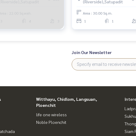
(Riverside),Satupadit
(Riverside),Satupadit
Area : 22.00 Sq.wah.
Area : 30.00 Sq.m.
3
4
3
1
1
Join Our Newsletter
A
Witthayu, Chidlom, Langsuan,
Inter
Ploenchit
Ladpr
life one wireless
Sukhu
Noble Ploenchit
Thong
Ratchada
Siam 