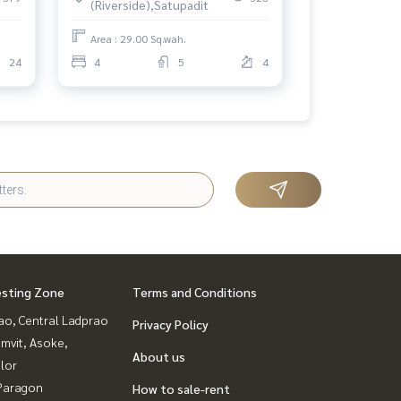
(Riverside),Satupadit
Area : 29.00 Sq.wah.
24
4
5
4
esting Zone
Terms and Conditions
ao, Central Ladprao
Privacy Policy
mvit, Asoke,
About us
lor
Paragon
How to sale-rent