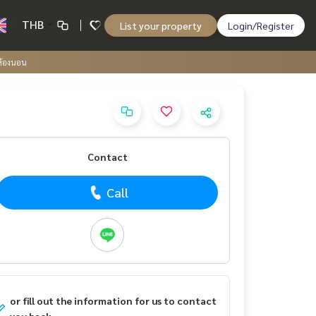
THB
List your property
Login/Register
4ห้องนอน
Contact
Call
or fill out the information for us to contact