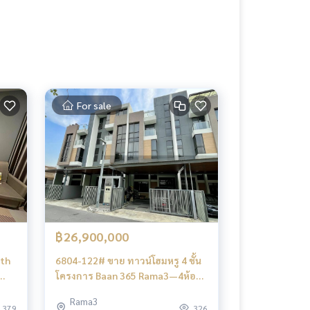
For sale
฿26,900,000
rth
6804-122# ขาย ทาวน์โฮมหรู 4 ชั้น
โครงการ Baan 365 Rama3—4ห้อง
นอน
Rama3
379
326