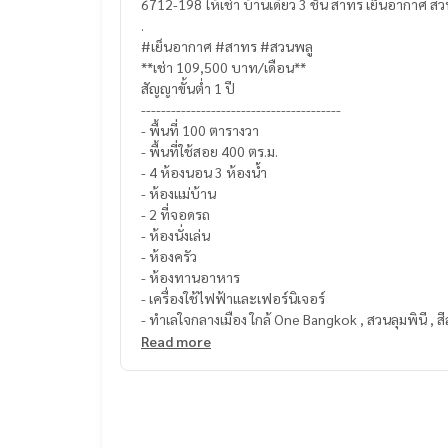
6712-198 ให้เช่า บ้านเดี่ยว 3 ชั้น สาทร เย็นอากาศ 
.
#เย็นอากาศ #สาทร #สวนพลู
**เช่า 109,500 บาท/เดือน**
สัญญาขั้นต่ำ 1 ปี
----------------------------------------
- พื้นที่ 100 ตารางวา
- พื้นที่ใช้สอย 400 ตร.ม.
- 4 ห้องนอน 3 ห้องน้ำ
- ห้องแม่บ้าน
- 2 ที่จอดรถ
- ห้องนั่งเล่น
- ห้องครัว
- ห้องทานอาหาร
- เครื่องใช้ไฟฟ้าและเฟอร์นิเจอร์
- ทำเลใจกลางเมือง ใกล้ One Bangkok , สวนลุมพินี , สี
-----------------------------------------
Read more
สอบถามรายละเอียดเพิ่มเติม
Line official : @matchingproperty (มี @ ข้างหน้า)
Line Add Click :
https://lin.ee/C4eqRVC
(ไทย) K.เอ็กซ์ ปริณวัชญณ์
095-645-9656
(Eng) K.Belle
098-6542399