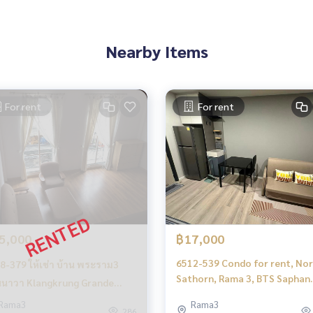
ty.com/
Nearby Items
นโด อพาร์ทเมนท์ โรงแรม รีสอร์ท กับทีมงานอสังหาฯมืออาชีพ ที่ทำงา
ำการตลาดเพื่อหาลูกค้าได้อย่างรวดเร็ว
For rent
For rent
5,000
฿17,000
6512-539 Condo for rent, No
8-379 ให้เช่า บ้าน พระราม3
Sathorn, Rama 3, BTS Saphan
นาวา Klangkrung Grande
Taksin, The Key Rama 3, 1
nna Rama 3 3ห้องนอน
Rama3
Rama3
bedroom, river view.
286