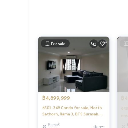
Whatsapp K.Belle
+66986542399
ดูทรัพย์อื่นๆเพิ่มเติม
https://www.matching-proper
.
รับฝากซื้อ ขาย เช่า ที่ดิน บ้าน ทาวเฮ้าส์ ทาวโฮม คอ
นกันเป็นระบบเครือข่าย และใช้เทคโนโลยีล่าสุดในการท
For sale
฿4,899,999
฿4
6501-349 Condo for sale, North
640
Sathorn, Rama 3, BTS Surasak,
ยาน
Fortune Condo Town, 2
Vie
Rama3
bedrooms.
371