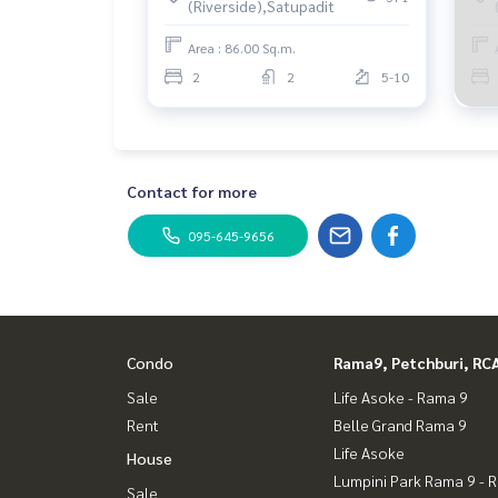
(Riverside),Satupadit
Area : 86.00 Sq.m.
2
2
5-10
Contact for more
095-645-9656
Condo
Rama9, Petchburi, RC
Sale
Life Asoke - Rama 9
Rent
Belle Grand Rama 9
Life Asoke
House
Lumpini Park Rama 9 - 
Sale