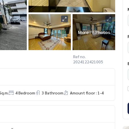
More : 8 Photos
Ref no.
2024122421005
Sq.m.
4 Bedroom
3 Bathroom
Amount floor : 1-4