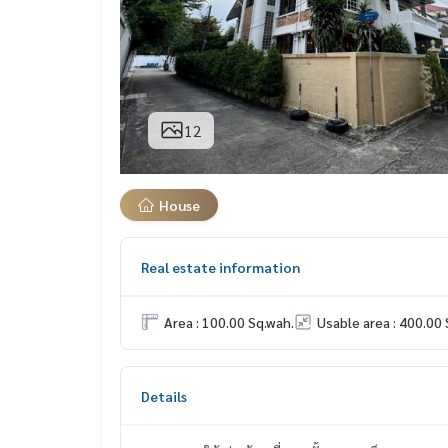
12
House
Real estate information
Area : 100.00 Sq.wah.
Usable area : 400.00 
Details