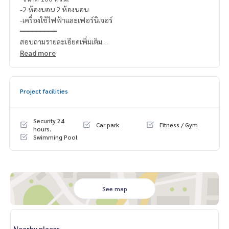
-2 ห้องนอน 2 ห้องนอน
-เครื่องใช้ไฟฟ้าและเฟอร์นิเจอร์
━━━━━━━━━
สอบถามรายละเอียดเพิ่มเติม
Line official : @matchingproperty (มี @ ข้างหน้า)
Read more
Line Add Click :
https://lin.ee/C4eqRVC
(ไทย) K.เอ็กซ์ ปริณวัชญณ์
095-645-9656
(Eng) K.Belle
098-6542399
Project facilities
Whatsapp K.Belle
+66986542399
ดูทรัพย์อื่นๆเพิ่มเติม
https://www.matching-property.com/
.
Security 24
Car park
Fitness / Gym
รับฝากซื้อ ขาย เช่า ที่ดิน บ้าน ทาวเฮ้าส์ ทาวโฮม คอนโด อพาร์ทเม
hours.
Swimming Pool
นท์ โรงแรม รีสอร์ท กับทีมงานอสังหาฯมืออาชีพ ที่ทำงานกันเป็นร
ะบบเครือข่าย และใช้เทคโนโลยีล่าสุดในการทำการตลาดเพื่อหาลู
กค้าได้อย่างรวดเร็ว
See map
Nearby places