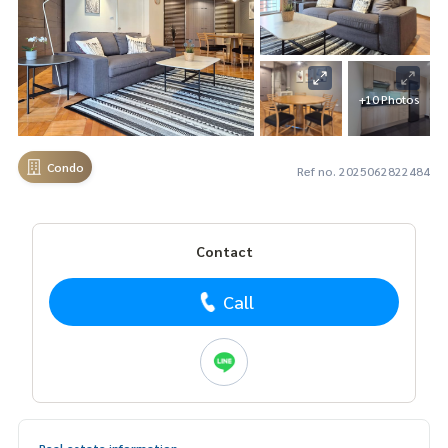
+10 Photos
Condo
Ref no. 2025062822484
Contact
Call