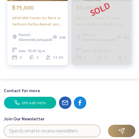
฿75,000
฿8,000,000
6904-058 Condo for Rent in
6511-623 Condo for sale,
Sathorn-Sathu-Rama3 area,
North Sathorn, Rama 3, BTS
at Bangkok Garden, BTS
Sala Daeng, Bangkok
Rama3
Rama3
Saladaeng
Garden, 2 bedrooms.
208
484
(Riverside),Satupadit
(Riverside),Satupadit
Area : 95.00 Sq.m.
Area : 100.00 Sq.m.
3
2
11-20
2
2
6
Contact for more
095-645-9656
Join Our Newsletter