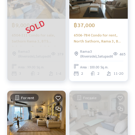
฿9,000,000
฿37,000
6504-111 Condo for sale,
6506-784 Condo for rent,
Sathorn Rama 3, BTS
North Sathorn, Rama 3, BTS
Saladaeng, Bangkok Garden,
Saladaeng, Bangkok Garden,
Rama3
Rama3
3 bedrooms.
2 bedrooms.
379
465
(Riverside),Satupadit
(Riverside),Satupadit
Area : 99.00 Sq.m.
Area : 100.00 Sq.m.
3
2
1-4
2
2
11-20
For rent
For sale