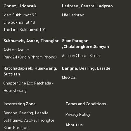
Onnut, Udomsuk
Ladprao, Central Ladprao
Ideo Sukhumvit 93
Life Ladprao
Life Sukhumvit 48
The Line Sukhumvit 101
Sukhumvit, Asoke, Thonglor
Siam Paragon
,Chulalongkorn,Samyan
Ashton Asoke
Ashton Chula - Silom
Park 24 (Origin Phrom Phong)
Ratchadapisek, Huaikwang,
Bangna, Bearing, Lasalle
Suttisan
Ideo O2
Chapter One Eco Ratchada -
Huai Khwang
Interesting Zone
Terms and Conditions
Bangna, Bearing, Lasalle
Privacy Policy
Sukhumvit, Asoke, Thonglor
About us
Siam Paragon