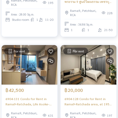
Rama9, Petchburi,
พระราม 9 ศูนย์วัฒนธรรม เพชรบุรี
195
RCA
MRTพระราม9 The Line Asoke -
Rama9, Petchburi,
Ratchada 1ห้องนอน
228
Area : 28.00 Sq.m.
RCA
Studio room
1
11-20
Area : 34.84 Sq.m.
1
1
21-50
For rent
For rent
฿42,500
฿20,000
6904-131 Condo for Rent in
6904-128 Condo for Rent in
Rama9-Ratchada, Life Asoke-
Rama9-Ratchada area, at 195
Rama9, MRT Rama9
One9Five Asoke - Rama 9, MRT
Rama9, Petchburi,
Rama9, Petchburi,
Rama9
631
197
RCA
RCA