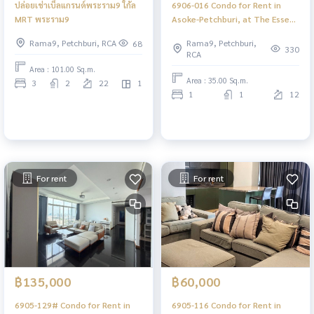
ปล่อยเช่าเบ็ลแกรนด์พระราม9 ใก้ล
6906-016 Condo for Rent in
MRT พระราม9
Asoke-Petchburi, at The Esse
at Singha Complex, MRT
Rama9, Petchburi, RCA
Rama9, Petchburi,
68
Petchburi
330
RCA
Area : 101.00 Sq.m.
Area : 35.00 Sq.m.
3
2
22
1
1
1
12
For rent
For rent
฿135,000
฿60,000
6905-129# Condo for Rent in
6905-116 Condo for Rent in