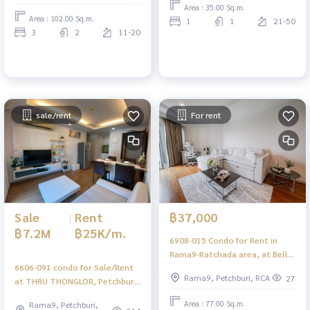
Area : 35.00 Sq.m.
Area : 102.00 Sq.m.
1
1
21-50
3
2
11-20
sale/rent
For rent
Sale
|
Rent
฿37,000
฿7.2M
฿25K/m.
6908-015 Condo for Rent in
Rama9-Ratchada area, at Belle
6606-091 condo for Sale/Rent
Grand Rama9, MRT Rama9
Rama9, Petchburi, RCA
27
at THRU THONGLOR, Petchburi-
Thonglor area. High floor 2
Area : 77.00 Sq.m.
Rama9, Petchburi,
bedrooms.