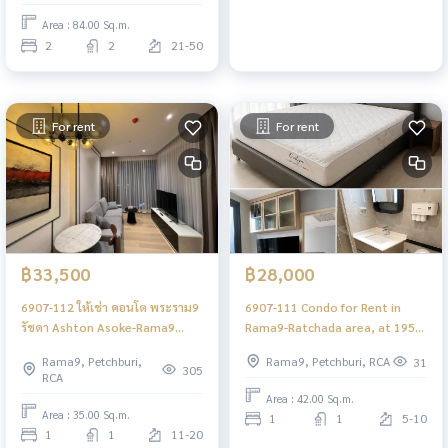
Area : 84.00 Sq.m.
2
2
21-50
For rent
For rent
฿33,500
฿28,000
6907-112 ให้เช่า คอนโด พระราม9
6907-111 Condo for Rent in
รัชดา Ashton Asoke-Rama9
Rama9-Ratchada area, at 195
MRTพระราม9 1ห้องนอน
One9Five Asoke - Rama 9, MRT
Rama9, Petchburi,
Rama9, Petchburi, RCA
31
Rama9
305
RCA
Area : 42.00 Sq.m.
Area : 35.00 Sq.m.
1
1
5-10
1
1
11-20