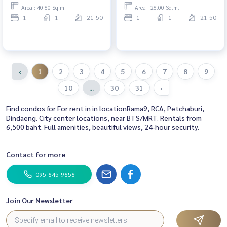
Area : 40.60 Sq.m.
Area : 26.00 Sq.m.
1
1
21-50
1
1
21-50
‹
1
2
3
4
5
6
7
8
9
10
...
30
31
›
Find condos for For rent in in locationRama9, RCA, Petchaburi,
Dindaeng. City center locations, near BTS/MRT. Rentals from
6,500 baht. Full amenities, beautiful views, 24-hour security.
Contact for more
095-645-9656
Join Our Newsletter