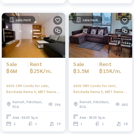
sale/rent
sale/rent
Sale
|
Rent
Sale
|
Rent
฿6M
฿25K/m.
฿3.5M
฿15K/m.
6601-188 Condo for sale,
6601-089 Condo for rent,
Ratchada Rama 9, MRT Rama 9,
Ratchada Rama 9, MRT Rama 9,
Supalai Park Ekkamai -
Lumpini Park Rama 9 -
Rama9, Petchburi,
Rama9, Petchburi,
Thonglor, 2 bedrooms.
Ratchada, 1 bed.
396
490
RCA
RCA
Area : 84.00 Sq.m.
Area : 38.00 Sq.m.
2
1
19
1
1
18