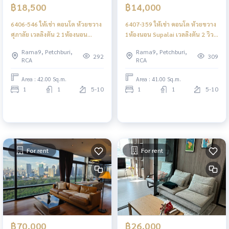
฿18,500
฿14,000
6406-546 ให้เช่า คอนโด ห้วยขวาง
6407-359 ให้เช่า คอนโด ห้วยขวาง
ศุภาลัย เวลลิงตัน 2 1ห้องนอน
1ห้องนอน Supalai เวลลิงตัน 2 วิว
พร้อมเข้าอยู่ ใกล้MRTศูนย์
สระ ใกล้MRTศูนย์วัฒนธรรม
Rama9, Petchburi,
Rama9, Petchburi,
วัฒนธรรม
292
309
RCA
RCA
Area : 42.00 Sq.m.
Area : 41.00 Sq.m.
1
1
5-10
1
1
5-10
For rent
For rent
฿70,000
฿26,000