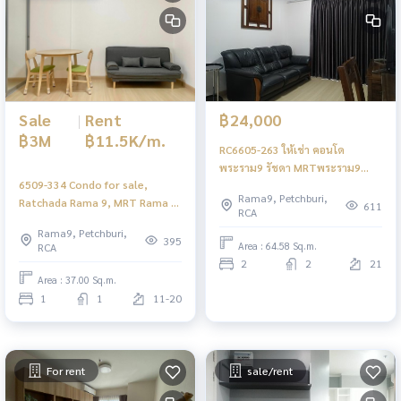
Sale
|
Rent
฿24,000
฿3M
฿11.5K/m.
RC6605-263 ให้เช่า คอนโด
พระราม9 รัชดา MRTพระราม9
6509-334 Condo for sale,
Supalai Veranda Rama 9 2ห้อง
Rama9, Petchburi,
Ratchada Rama 9, MRT Rama 9
นอน
611
RCA
Supalai Veranda Rama 9, city
Rama9, Petchburi,
view.
395
Area : 64.58 Sq.m.
RCA
2
2
21
Area : 37.00 Sq.m.
1
1
11-20
For rent
sale/rent