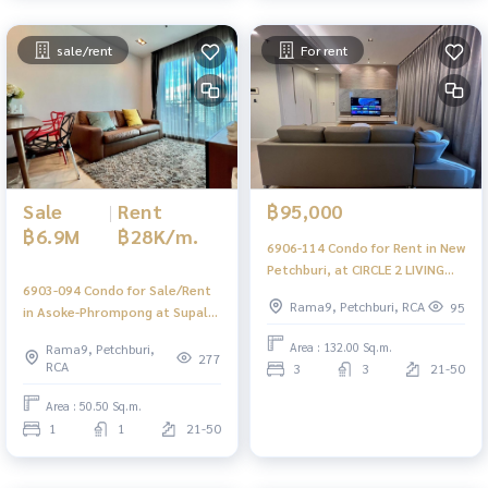
sale/rent
For rent
Sale
|
Rent
฿95,000
฿6.9M
฿28K/m.
6906-114 Condo for Rent in New
Petchburi, at CIRCLE 2 LIVING
6903-094 Condo for Sale/Rent
PROTOTYPE , next to MRT
Rama9, Petchburi, RCA
95
in Asoke-Phrompong at Supalai
Petchburi
Premier @ Asoke, next to BTS
Area : 132.00 Sq.m.
Rama9, Petchburi,
Asoke
277
RCA
3
3
21-50
Area : 50.50 Sq.m.
1
1
21-50