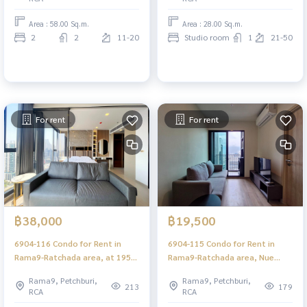
Area : 58.00 Sq.m.
Area : 28.00 Sq.m.
2
2
11-20
Studio room
1
21-50
For rent
For rent
฿38,000
฿19,500
6904-116 Condo for Rent in
6904-115 Condo for Rent in
Rama9-Ratchada area, at 195
Rama9-Ratchada area, Nue
One9Five Asoke - Rama 9, MRT
District R9, MRT Rama9
Rama9, Petchburi,
Rama9, Petchburi,
Rama9
213
179
RCA
RCA