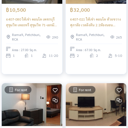
฿10,500
฿32,000
6407-080 ให้เช่า คอนโด เพชรบุรี
6407-021 ให้เช่า คอนโด ห้วยขวาง
สุขุมวิท เดอะทรี สุขุมวิท 71-เอกมัย
ศุภาลัย เวลลิงตัน 2 2ห้องนอน
1ห้องนอน ใกล้APLรามคำแหง
พร้อมเข้าอยู่ ใกล้MRTศูนย์
Rama9, Petchburi,
Rama9, Petchburi,
วัฒนธรรม
290
265
RCA
RCA
Area : 27.00 Sq.m.
Area : 67.00 Sq.m.
1
1
11-20
2
2
5-10
For rent
For rent