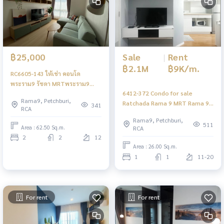
Sale
|
Rent
฿25,000
฿2.1M
฿9K/m.
RC6605-143 ให้เช่า คอนโด
พระราม9 รัชดา MRTพระราม9
6412-372 Condo for sale
Supalai Veranda Rama 9 2ห้อง
Rama9, Petchburi,
Ratchada Rama 9 MRT Rama 9
นอนแต่งครบพร้อมอยู่
341
RCA
Lumpini Park Rama 9 - Ratchada
Rama9, Petchburi,
1 bedroom
511
Area : 62.50 Sq.m.
RCA
2
2
12
Area : 26.00 Sq.m.
1
1
11-20
For rent
For rent