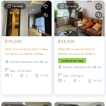
For rent
For rent
฿75,000
฿24,500
6906-113 Condo for Rent in New
6906-097 Condo for Rent in
Petchburi, at CIRCLE 2 LIVING
Rama9, at Siamese RAMA 9
PROTOTYPE , next to MRT
(Landmark @MRTA Station),
Garden/Park View
Rama9, Petchburi, RCA
99
Petchburi
MRT Rama9
Rama9, Petchburi, RCA
95
Area : 121.00 Sq.m.
3
3
11-20
Area : 37.00 Sq.m.
1
1
21-50