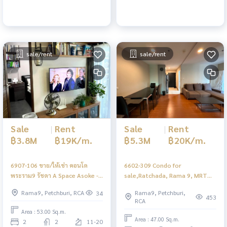
sale/rent
sale/rent
Sale
|
Rent
Sale
|
Rent
฿5.3M
฿20K/m.
฿3.8M
฿19K/m.
6602-309 Condo for
6907-106 ขาย/ให้เช่า คอนโด
sale,Ratchada, Rama 9, MRT
พระราม9 รัชดา A Space Asoke -
Rama 9 ,Belle Grand Rama 9 ,1
Ratchada รีโนเวทใหม่ ใกล้ MRT
Rama9, Petchburi,
Rama9, Petchburi, RCA
34
bedroom
พระราม9
453
RCA
Area : 53.00 Sq.m.
Area : 47.00 Sq.m.
2
2
11-20