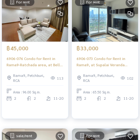
For rent
For rent
฿45,000
฿33,000
6906-076 Condo for Rent in
6906-073 Condo for Rent in
Rama9-Ratchada area, at Belle
Rama9, at Supalai Veranda
Grand Rama9, MRT Rama9
Rama 9, MRT Rama9
Rama9, Petchburi,
Rama9, Petchburi,
113
102
RCA
RCA
Area : 96.00 Sq.m.
Area : 65.50 Sq.m.
2
2
11-20
2
2
11-20
sale/rent
For rent