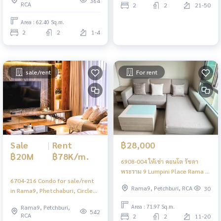
364
RCA
2
2
21-50
Area : 62.40 Sq.m.
2
2
1-4
sale/rent
For rent
Sale
|
Rent
฿28,000
฿20M
฿78K/m.
6908-004 ให้เช่า คอนโด รัชดา
พระราม 9 Lumpini Place Rama 9
6704-216 Condo for sale/rent
- Ratchada MRTพระราม9
Rama9, Petchburi, RCA
30
in Rama9, Phetchaburi, Circle2
Living Prototype MRT
Area : 71.97 Sq.m.
Rama9, Petchburi,
Phetchaburi. 2 Bedrooms
542
RCA
2
2
11-20