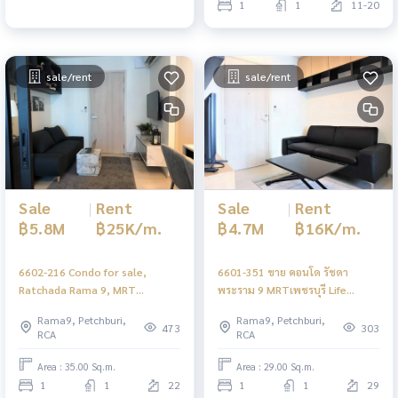
1
1
11-20
sale/rent
sale/rent
Sale
|
Rent
Sale
|
Rent
฿5.8M
฿25K/m.
฿4.7M
฿16K/m.
6602-216 Condo for sale,
6601-351 ขาย คอนโด รัชดา
Ratchada Rama 9, MRT
พระราม 9 MRTเพชรบุรี Life
Phetchaburi, Life Asoke, 1
Asoke 1ห้องนอน ชั้นสูง วิวสระ
Rama9, Petchburi,
Rama9, Petchburi,
bedroom, high floor
473
303
RCA
RCA
Area : 35.00 Sq.m.
Area : 29.00 Sq.m.
1
1
22
1
1
29