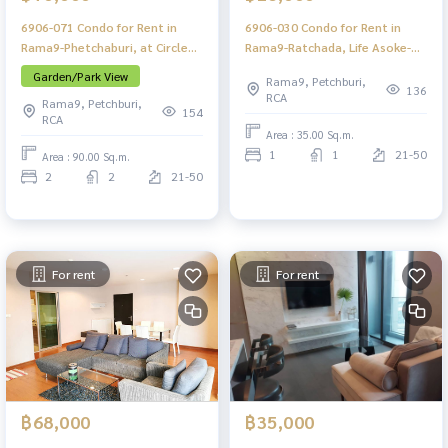
6906-071 Condo for Rent in
6906-030 Condo for Rent in
Rama9-Phetchaburi, at Circle2
Rama9-Ratchada, Life Asoke-
Living Prototype, MRT
Rama9, MRT Rama9
Garden/Park View
Rama9, Petchburi,
Phetchaburi
136
RCA
Rama9, Petchburi,
154
RCA
Area : 35.00 Sq.m.
1
1
21-50
Area : 90.00 Sq.m.
2
2
21-50
For rent
For rent
฿68,000
฿35,000