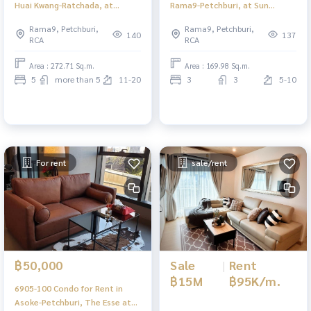
Huai Kwang-Ratchada, at
Rama9-Petchburi, at Sun
Supalai Wellington, MRT
Palace Condominium
Rama9, Petchburi,
Rama9, Petchburi,
Cultural Center
140
137
RCA
RCA
Area : 272.71 Sq.m.
Area : 169.98 Sq.m.
5
more than 5
11-20
3
3
5-10
For rent
sale/rent
Sale
|
Rent
฿50,000
฿15M
฿95K/m.
6905-100 Condo for Rent in
Asoke-Petchburi, The Esse at