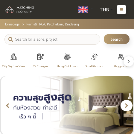
THB
Homepage
Rama9, RCA, Petchaburi, Dindaeng
Search
City Skyline View
EV Charger
Hang Out Lover
Small Garden
Playground