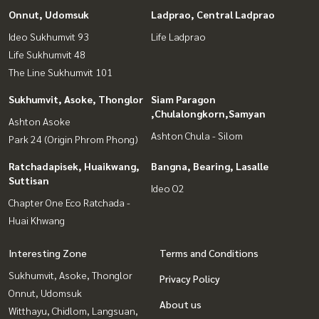
Onnut, Udomsuk
Ladprao, Central Ladprao
Ideo Sukhumvit 93
Life Ladprao
Life Sukhumvit 48
The Line Sukhumvit 101
Sukhumvit, Asoke, Thonglor
Siam Paragon
,Chulalongkorn,Samyan
Ashton Asoke
Ashton Chula - Silom
Park 24 (Origin Phrom Phong)
Ratchadapisek, Huaikwang,
Bangna, Bearing, Lasalle
Suttisan
Ideo O2
Chapter One Eco Ratchada -
Huai Khwang
Interesting Zone
Terms and Conditions
Sukhumvit, Asoke, Thonglor
Privacy Policy
Onnut, Udomsuk
About us
Witthayu, Chidlom, Langsuan,