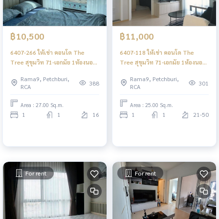
฿10,500
฿11,000
6407-266 ให้เช่า คอนโด The
6407-118 ให้เช่า คอนโด The
Tree สุขุมวิท 71-เอกมัย 1ห้องนอน
Tree สุขุมวิท 71-เอกมัย 1ห้องนอน
พร้อมเข้าอยู่ ใกล้APLรามคำแหง
ชั้นสูง วิวเมือง ใกล้APLรามคำแหง
Rama9, Petchburi,
Rama9, Petchburi,
388
301
RCA
RCA
Area : 27.00 Sq.m.
Area : 25.00 Sq.m.
1
1
16
1
1
21-50
For rent
For rent