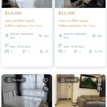
฿14,000
฿11,000
6407-400 ให้เช่า คอนโด
6407-392 ให้เช่า คอนโด
ใกล้APLรามคำแหง The Tree
ใกล้APLรามคำแหง The Tree
สุขุมวิท 71-เอกมัย 1ห้องนอน ชั้นสูง
สุขุมวิท 71-เอกมัย 1ห้องนอน พร้อม
Rama9, Petchburi,
Rama9, Petchburi,
พร้อมอยู่
เข้าอยู่
360
381
RCA
RCA
Area : 30.00 Sq.m.
Area : 30.00 Sq.m.
1
1
22
1
1
51-99
For rent
For rent