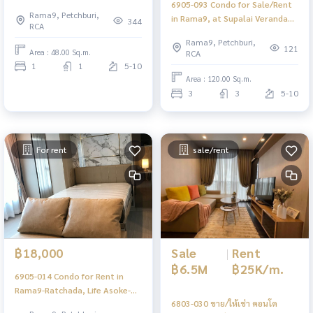
6905-093 Condo for Sale/Rent
Singha Complex, MRT Petchburi
Rama9, Petchburi,
in Rama9, at Supalai Veranda
344
RCA
Rama 9, MRT Rama9
Rama9, Petchburi,
121
Area : 48.00 Sq.m.
RCA
1
1
5-10
Area : 120.00 Sq.m.
3
3
5-10
For rent
sale/rent
Sale
|
Rent
฿18,000
฿6.5M
฿25K/m.
6905-014 Condo for Rent in
Rama9-Ratchada, Life Asoke-
6803-030 ขาย/ให้เช่า คอนโด
Rama9, MRT Rama9