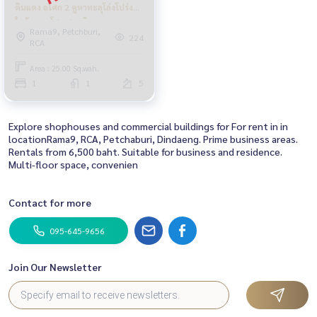
ดินแดง อโศก 2 คูหาทะลุโล่งโปร่ง
ใกล้แยก อโศก สุขุมวิท
Rama9, Petchburi,
224
RCA
Area : 25.00 Sq.wah.
1
1
5
Explore shophouses and commercial buildings for For rent in in
locationRama9, RCA, Petchaburi, Dindaeng. Prime business areas.
Rentals from 6,500 baht. Suitable for business and residence.
Multi-floor space, convenien
Contact for more
095-645-9656
Join Our Newsletter