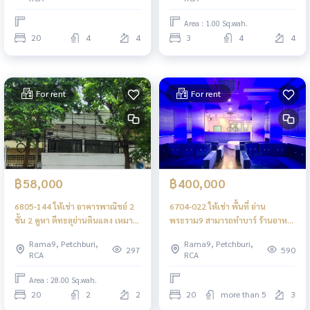
Area : 1.00 Sq.wah.
20
4
4
3
4
4
For rent
For rent
฿58,000
฿400,000
6805-144 ให้เช่า อาคารพาณิชย์ 2
6704-022 ให้เช่า พื้นที่ ย่าน
ชั้น 2 คูหา ตีทะลุย่านดินแดง เหมาะ
พระราม9 สามารถทำบาร์ ร้านอาหาร
ค้าขาย
จีน ร้านอาหารหรู คาราโอเกะ ห้องวี
Rama9, Petchburi,
Rama9, Petchburi,
ไอพี *มีใบอนุญาติถูกต้อง
297
590
RCA
RCA
Area : 28.00 Sq.wah.
20
2
2
20
more than 5
3