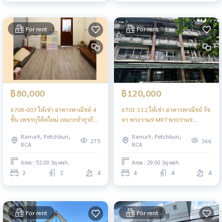
For rent
For rent
฿80,000
฿120,000
6708-007 ให้เช่า อาคารพาณิชย์ 4
6703-132 ให้เช่า อาคารพาณิชย์ รัช
ชั้น เพชรบุรีตัดใหม่ เหมาะทำธุรกิจ
ดา พระราม9 MRTพระราม9
grab center ทำที่อยู่อาศัย อพาร์ท
อาคาร4ชั้น เหมาะทำธุรกิจ/ออฟฟิศ
Rama9, Petchburi,
Rama9, Petchburi,
เม้นท์ ร้านอาหาร ออฟฟิศ
275
366
RCA
RCA
Area : 52.00 Sq.wah.
Area : 29.00 Sq.wah.
2
2
4
4
4
4
For rent
For rent