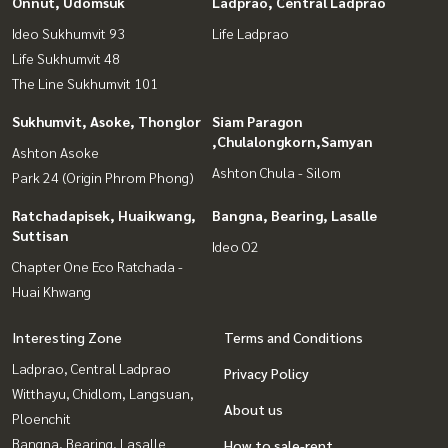
Onnut, Udomsuk
Ladprao, Central Ladprao
Ideo Sukhumvit 93
Life Ladprao
Life Sukhumvit 48
The Line Sukhumvit 101
Sukhumvit, Asoke, Thonglor
Siam Paragon
,Chulalongkorn,Samyan
Ashton Asoke
Ashton Chula - Silom
Park 24 (Origin Phrom Phong)
Ratchadapisek, Huaikwang,
Bangna, Bearing, Lasalle
Suttisan
Ideo O2
Chapter One Eco Ratchada -
Huai Khwang
Interesting Zone
Terms and Conditions
Ladprao, Central Ladprao
Privacy Policy
Witthayu, Chidlom, Langsuan,
About us
Ploenchit
Bangna, Bearing, Lasalle
How to sale-rent