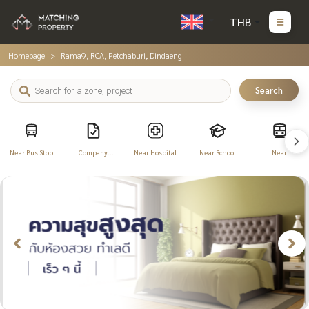
THB
Homepage
Rama9, RCA, Petchaburi, Dindaeng
Search
Near Bus Stop
Company
Near Hospital
Near School
Near
Registration
Transportation