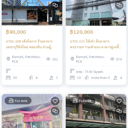
฿90,000
฿120,000
6701-209 เซ้งกิจการ ร้านอาหาร
6701-131 ให้เช่า ตึกอาคาร
เพชรบุรีตัดใหม่ คลองตัน ย่านผู้
พระราม9 รามคำแหง อาคารสูง4ชั้น
สัญจรไปมา สามารถดำเนินกิจการต่อ
ครึ่ง เดินทางสะดวก
Rama9, Petchburi,
Rama9, Petchburi,
ได้ทันที
351
579
RCA
RCA
Area : 73.00 Sq.wah.
20
4
1
10
more than 5
4
For rent
For rent