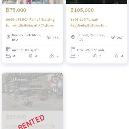
฿75,000
฿105,000
6608-178 RCA Rama9,Building
6608-115 Rama9
for rent,Building at RCA,Nice
Ratchada,Building for
location,Good for business,2-
rent,Building near rama9,4-
Rama9, Petchburi,
Rama9, Petchburi,
Storey building.
storey Building,Nice location.
288
267
RCA
RCA
Area : 50.00 Sq.wah.
Area : 29.00 Sq.wah.
4
4
2
4
4
4
For rent
฿35,000
6412-036 ให้เช่า อาคารสำนักงาน