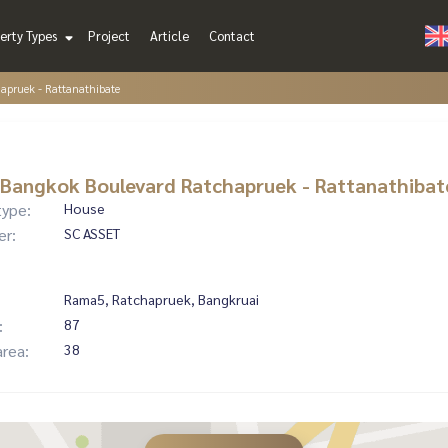
erty Types
Project
Article
Contact
apruek - Rattanathibate
Bangkok Boulevard Ratchapruek - Rattanathibat
type:
House
er:
SC ASSET
Rama5, Ratchapruek, Bangkruai
:
87
area:
38