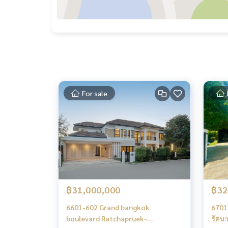
For sale
฿31,000,000
฿32
6601-602 Grand bangkok
6701-
boulevard Ratchapruek-
รัตน