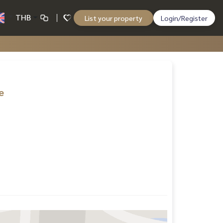
THB
List your property
Login/Register
e