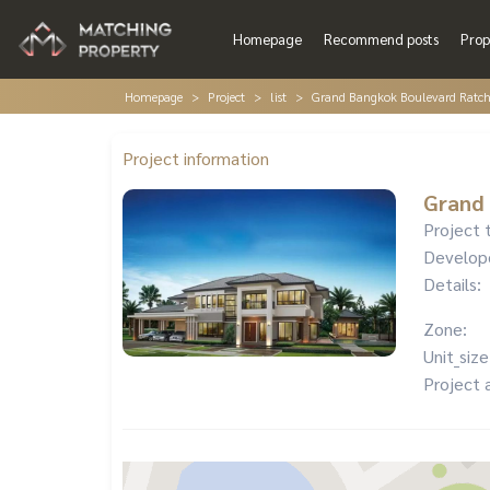
Homepage
Recommend posts
Prop
Homepage
Project
list
Grand Bangkok Boulevard Ratch
Project information
Grand 
Project 
Develop
Details:
Zone:
Unit_size
Project 