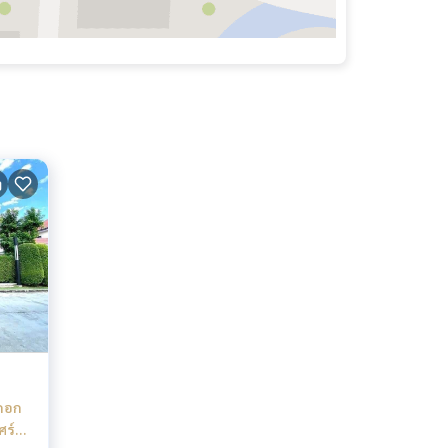
งกอก
ศร์