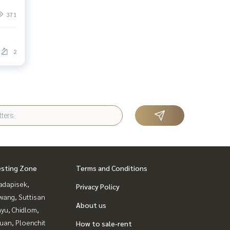
371
2
esting Zone
Terms and Conditions
adapisek,
Privacy Policy
wang, Suttisan
About us
yu, Chidlom,
uan, Ploenchit
How to sale-rent