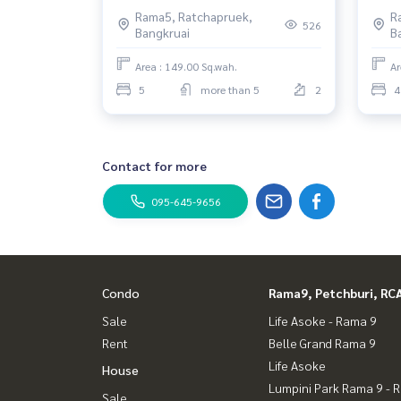
Rattanathibet
Boul
Rama5, Ratchapruek,
R
4ห้อ
526
Bangkruai
B
Area : 149.00 Sq.wah.
Ar
5
more than 5
2
4
Contact for more
095-645-9656
Condo
Rama9, Petchburi, RC
Sale
Life Asoke - Rama 9
Rent
Belle Grand Rama 9
Life Asoke
House
Lumpini Park Rama 9 - 
Sale