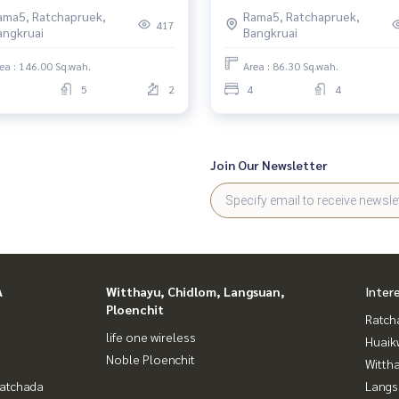
evard ราชพฤกษ์-รัตนาธิเบศร์
4ห้องนอน
ama5, Ratchapruek,
Rama5, Ratchapruek,
งนอน
417
angkruai
Bangkruai
ea : 146.00 Sq.wah.
Area : 86.30 Sq.wah.
5
2
4
4
Join Our Newsletter
A
Witthayu, Chidlom, Langsuan,
Inter
Ploenchit
Ratch
life one wireless
Huaik
Noble Ploenchit
Wittha
Ratchada
Langs