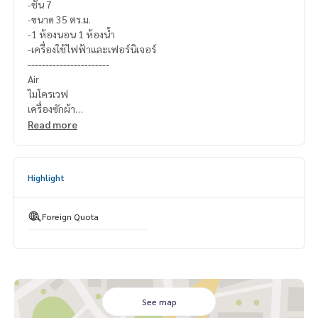
-ชั้น 7
-ขนาด 35 ตร.ม.
-1 ห้องนอน 1 ห้องน้ำ
-เครื่องใช้ไฟฟ้าและเฟอร์นิเจอร์
-----------------------
Air
ไมโครเวฟ
เครื่องซักผ้า
ตู้เย็น
Read more
เตาไฟฟ้า และ ที่ดูดควัน
เครื่องทำน้ำอุ่น
Smart Tv
Highlight
โซฟา
เตียงและฟูก
-----------------------
Foreign Quota
รบกวนแจ้งรหัสทรัพย์:MP-SC6506-202
สอบถามรายละเอียดเพิ่มเติม
Line official : @matchingproperty (มี @ ข้างหน้า)
Line Add Click :
https://lin.ee/C4eqRVC
(ไทย) K.เอ็กซ์ ปริณวัชญณ์
095-645-9656
(Eng) K.Belle
098-654-2399
See map
.