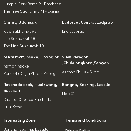
Lumpini Park Rama 9 - Ratchada
The Tree Sukhumvit 71 - Ekamai
Onnut, Udomsuk
Ladprao, Central Ladprao
Ideo Sukhumvit 93
Life Ladprao
Life Sukhumvit 48
The Line Sukhumvit 101
Sukhumvit, Asoke, Thonglor
Siam Paragon
,Chulalongkorn,Samyan
Ashton Asoke
Ashton Chula - Silom
Park 24 (Origin Phrom Phong)
Ratchadapisek, Huaikwang,
Bangna, Bearing, Lasalle
Suttisan
Ideo O2
Chapter One Eco Ratchada -
Huai Khwang
Interesting Zone
Terms and Conditions
Bangna, Bearing, Lasalle
Privacy Policy