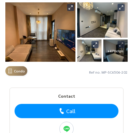
+4 Photos
Condo
Ref no. MP-SC6506-202
Contact
Call