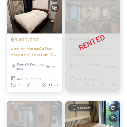
฿9,612,000
฿22,000
6705-251 ขาย คอนโด รัชดา
6501-1035 Condo for rent,
พระราม 9 MRTพระราม9 The
Ratchada Rama 9, MRT
Line Asoke - Ratchada 2ห้อง
Rama 9, The Line Asoke -
Rama9, Petchburi,
Rama9, Petchburi,
นอน
Ratchada, 2 bedrooms.
573
390
RCA
RCA
Area : 46.25 Sq.m.
Area : 46.00 Sq.m.
2
1
11-20
1
1
11-20
For rent
For rent