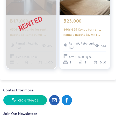
฿17,000
฿23,000
6507-292 Condo for rent,
6606-125 Condo for rent,
Ratchada Rama 9, MRT
Rama 9 Ratchada, MRT
Rama 9, The Line Asoke -
Rama 9, The Line Asoke
Rama9, Petchburi,
Rama9, Petchburi,
Ratchada, 1 bedroom.
Ratchada, 1 bedroom.
392
733
RCA
RCA
Area : 35.00 Sq.m.
Area : 35.00 Sq.m.
1
1
11-20
1
1
5-10
Contact for more
095-645-9656
Join Our Newsletter