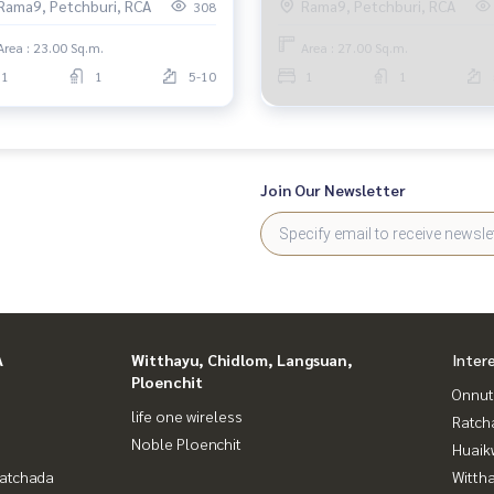
Rama9, Petchburi, RCA
Rama9, Petchburi, RCA
308
Area : 23.00 Sq.m.
Area : 27.00 Sq.m.
1
1
5-10
1
1
Join Our Newsletter
A
Witthayu, Chidlom, Langsuan,
Inter
Ploenchit
Onnut
life one wireless
Ratch
Noble Ploenchit
Huaik
Ratchada
Wittha