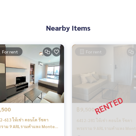
Nearby Items
For rent
For rent
นโด อพาร์ทเมนท์ โรงแรม รีสอร์ท กับทีมงานอสังหาฯมืออาชีพ ที่ทำงา
ำการตลาดเพื่อหาลูกค้าได้อย่างรวดเร็ว
,500
฿9,500
ri Asoke
2-613 ให้เช่า คอนโด รัชดา
6412-281 ให้เช่า คอนโด รัชดา
ราม 9 ARLรามคำแหง Monte
พระราม 9 ARLรามคำแหง Mon
a 9 ห้องStudio
Rama 9 1ห้องนอน