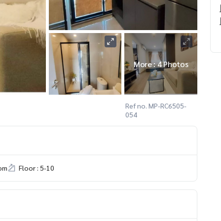
More : 4 Photos
Ref no. MP-RC6505-
054
om
Floor : 5-10