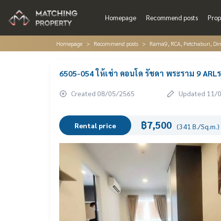
Homepage
Recommend posts
Prop
Homepage
Recommend posts
Rama9, RCA, Petchaburi, Di
6505-054 ให้เช่า คอนโด รัชดา พระราม 9 AR
Created 08/05/2565
Updated 11/
฿7,500
Rental price
(341 B./Sq.m.)