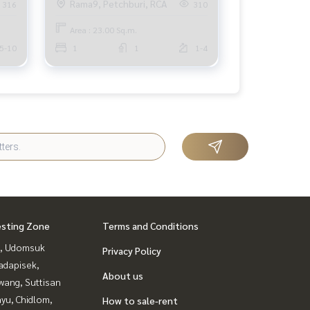
Rama9, Petchburi, RCA
316
310
Area : 23.00 Sq.m.
5-10
1
1
1-4
esting Zone
Terms and Conditions
, Udomsuk
Privacy Policy
adapisek,
About us
wang, Suttisan
yu, Chidlom,
How to sale-rent