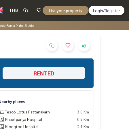
THB
List your property
Login/Register
nte Rama 9 ห้องStudio
RENTED
Nearby places
Tesco Lotus Pattanakarn
3.0 Km
Phaetpanya Hospital
0.9 Km
Klongton Hospital
2.1 Km