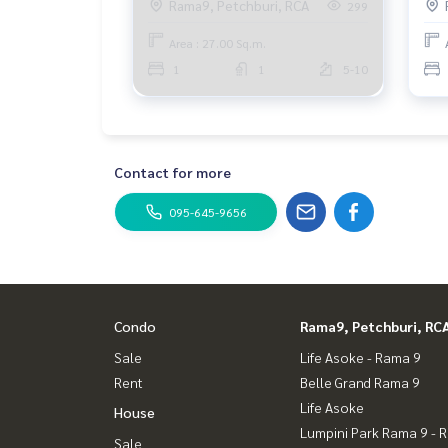
Rama9, Petchburi, RCA
299
bedroom,
Area : 27.00 Sq.m.
1
1
5-10
Contact for more
095-645-9656
Condo
Rama9, Petchburi, RC
Sale
Life Asoke - Rama 9
Rent
Belle Grand Rama 9
Life Asoke
House
Lumpini Park Rama 9 - 
Sale