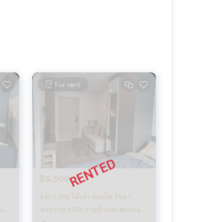
For rent
฿9,500
6410-201 ให้เช่า คอนโด รัชดา
te
พระราม 9 ARLรามคำแหง Monte
Rama 9 1ห้องนอน วิวสระ