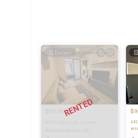
- ไมโครเวฟ
- เครื่องซักผ้า
-------------------------
รบกวนแจ้งรหัสทรัพย์:MP-RC6505-054
สอบถามรายละเอียดเพิ่มเติม
Line official : @matchingproperty (มี @ ข้างหน้า)
Line Add Click :
https://lin.ee/C4eqRVC
(ไทย) K.เอ็กซ์ ปริณวัชญณ์
095-645-9656
For rent
(Eng) K.Phratt
082-628-9491
.
รับฝากซื้อ ขาย เช่า ที่ดิน บ้าน ทาวเฮ้าส์ ทาวโฮม คอ
นกันเป็นระบบเครือข่าย และใช้เทคโนโลยีล่าสุดในการท
.
เช่า คอนโด Monte Rama 9 /มอนเต้ พระราม 9
คอนโด เช่า รัชดา พระราม9 เพชรบุรีตัดใหม่ อโศก
คอนโด ARLรามคำแหง เช่า
Monte Rama 9 rent
฿10,000
฿9
Monte Rama 9 rent Ratchada Rama9 NewPetchbu
641
6502-143 Condo for rent,
พระ
Ratchada Rama 9, ARL
Ram
Ramkhamhaeng, Monte Rama 9, 1