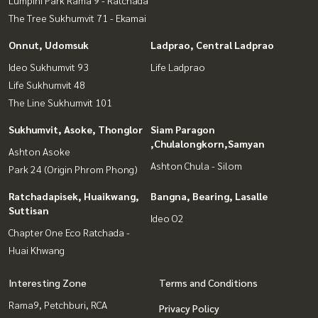
The Tree Sukhumvit 71 - Ekamai
Onnut, Udomsuk
Ladprao, Central Ladprao
Ideo Sukhumvit 93
Life Ladprao
Life Sukhumvit 48
The Line Sukhumvit 101
Sukhumvit, Asoke, Thonglor
Siam Paragon
,Chulalongkorn,Samyan
Ashton Asoke
Ashton Chula - Silom
Park 24 (Origin Phrom Phong)
Ratchadapisek, Huaikwang,
Bangna, Bearing, Lasalle
Suttisan
Ideo O2
Chapter One Eco Ratchada -
Huai Khwang
Interesting Zone
Terms and Conditions
Rama9, Petchburi, RCA
Privacy Policy