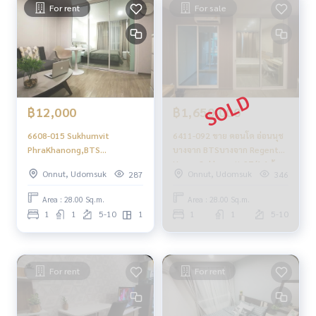
For rent
For sale
฿12,000
฿1,650,000
6608-015 Sukhumvit
6411-092 ขาย คอนโด อ่อนนุช
PhraKhanong,BTS
บางจาก BTSบางจาก Regent
BangChak,Regent Home
Home Sukhumvit 97/1 1ห้อง
Onnut, Udomsuk
Onnut, Udomsuk
287
346
Sukhumvit 97/1,Nice
นอน
decoration,Fully Furnished.
Area : 28.00 Sq.m.
Area : 28.00 Sq.m.
1
1
5-10
1
1
1
5-10
For rent
For rent