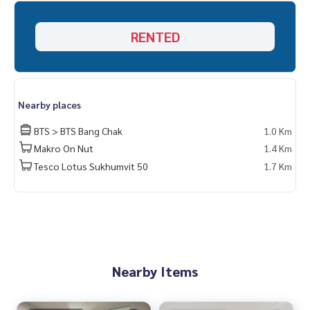
สอบถามรายละเอียดเพิ่มเติม
(ไทย) K.เอ็กซ์ ปริณวัชญณ์
095-645-9656
RENTED
(Eng) K.Phratt
061-496-1485
Line official : @matchingproperty (มี @ ข้างหน้า)
Line Add Click :
https://lin.ee/C4eqRVC
.
รับฝากซื้อ ขาย เช่า ที่ดิน บ้าน ทาวเฮ้าส์ ทาวโฮม คอนโด อพาร์ทเม
Nearby places
นท์ โรงแรม รีสอร์ท กับทีมงานอสังหาฯมืออาชีพ ที่ทำงานกันเป็นร
ะบบเครือข่าย และใช้เทคโนโลยีล่าสุดในการทำการตลาดเพื่อหาลู
BTS > BTS Bang Chak
1.0 Km
กค้าได้อย่างรวดเร็ว
Makro On Nut
1.4 Km
.
Tesco Lotus Sukhumvit 50
1.7 Km
เช่า คอนโด Regent Home Sukhumvit 97/1 /รีเจ้นท์ โฮม สุขุมวิท
97/1
คอนโด เช่า อ่อนนุช บางจาก ปุณณวิถี อุดมสุข
คอนโด BTSบางจาก เช่า
Regent Home Sukhumvit 97/1 rent
Regent Home Sukhumvit 97/1 rent OnNut Bangchak Punna
withi Udomsuk
Nearby Items