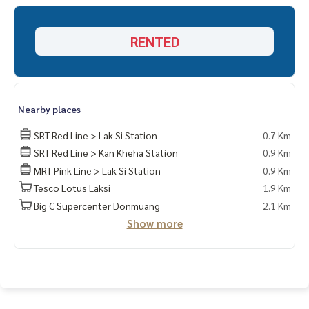
(Eng) K.Phratt
061-496-1485
Line official : @matchingproperty (มี @ ข้างหน้า)
Line Add Click :
https://lin.ee/C4eqRVC
RENTED
.
รับฝากซื้อ ขาย เช่า ที่ดิน บ้าน ทาวเฮ้าส์ ทาวโฮม คอนโด อพาร์ทเม
นท์ โรงแรม รีสอร์ท กับทีมงานอสังหาฯมืออาชีพ ที่ทำงานกันเป็นร
ะบบเครือข่าย และใช้เทคโนโลยีล่าสุดในการทำการตลาดเพื่อหาลู
กค้าได้อย่างรวดเร็ว
Nearby places
.
เช่า คอนโด แฮปปี้ คอนโด ดอนเมือง เดอะ เทอมินอล/Happy Con
SRT Red Line > Lak Si Station
0.7 Km
doDonmuang The Terminal
SRT Red Line > Kan Kheha Station
0.9 Km
คอนโด เช่า วิภาวดี สรงประภา หลักสี่ ดอนเมือง แจ้งวัฒนะ
MRT Pink Line > Lak Si Station
0.9 Km
คอนโด BTSแยกคปอ เช่า
Tesco Lotus Laksi
1.9 Km
Happy CondoDonmuang The Terminal rent
Happy CondoDonmuang The Terminal rent Vibhavadi Songp
Big C Supercenter Donmuang
2.1 Km
rapha, Laksi, Don Mueang, Chaengwattana
Show more