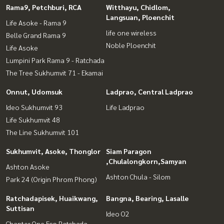
Rama9, Petchburi, RCA
Witthayu, Chidlom,
Langsuan, Ploenchit
Life Asoke - Rama 9
life one wireless
Belle Grand Rama 9
Noble Ploenchit
Life Asoke
Lumpini Park Rama 9 - Ratchada
The Tree Sukhumvit 71 - Ekamai
Onnut, Udomsuk
Ladprao, Central Ladprao
Ideo Sukhumvit 93
Life Ladprao
Life Sukhumvit 48
The Line Sukhumvit 101
Sukhumvit, Asoke, Thonglor
Siam Paragon
,Chulalongkorn,Samyan
Ashton Asoke
Ashton Chula - Silom
Park 24 (Origin Phrom Phong)
Ratchadapisek, Huaikwang,
Bangna, Bearing, Lasalle
Suttisan
Ideo O2
Chapter One Eco Ratchada -