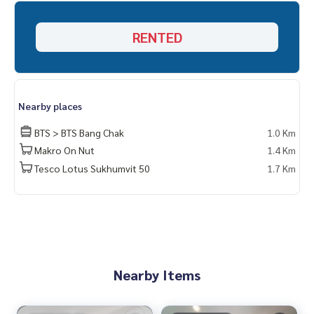
Line official : @matchingproperty (มี @ ข้างหน้า)
Line Add Click :
https://lin.ee/C4eqRVC
RENTED
.
รับฝากซื้อ ขาย เช่า ที่ดิน บ้าน ทาวเฮ้าส์ ทาวโฮม คอนโด อพาร์ทเม
นท์ โรงแรม รีสอร์ท กับทีมงานอสังหาฯมืออาชีพ ที่ทำงานกันเป็นร
ะบบเครือข่าย และใช้เทคโนโลยีล่าสุดในการทำการตลาดเพื่อหาลู
กค้าได้อย่างรวดเร็ว
Nearby places
.
เช่า คอนโด Regent Home Sukhumvit 97/1 /รีเจ้นท์ โฮม สุขุมวิท
BTS > BTS Bang Chak
1.0 Km
97/1
Makro On Nut
1.4 Km
คอนโด เช่า อ่อนนุช บางจาก ปุณณวิถี อุดมสุข
Tesco Lotus Sukhumvit 50
1.7 Km
คอนโด BTSบางจาก เช่า
Regent Home Sukhumvit 97/1 rent
Regent Home Sukhumvit 97/1 rent On Nut Bangchak Punna
withi Udomsuk
Nearby Items