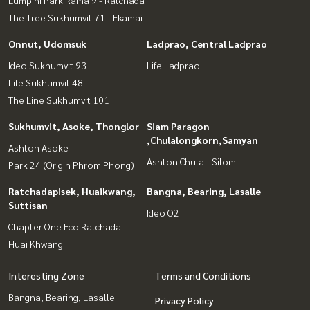
The Tree Sukhumvit 71 - Ekamai
Onnut, Udomsuk
Ladprao, Central Ladprao
Ideo Sukhumvit 93
Life Ladprao
Life Sukhumvit 48
The Line Sukhumvit 101
Sukhumvit, Asoke, Thonglor
Siam Paragon
,Chulalongkorn,Samyan
Ashton Asoke
Ashton Chula - Silom
Park 24 (Origin Phrom Phong)
Ratchadapisek, Huaikwang,
Bangna, Bearing, Lasalle
Suttisan
Ideo O2
Chapter One Eco Ratchada -
Huai Khwang
Interesting Zone
Terms and Conditions
Bangna, Bearing, Lasalle
Privacy Policy