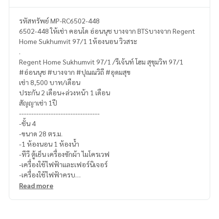
รหัสทรัพย์ MP-RC6502-448
6502-448 ให้เช่า คอนโด อ่อนนุช บางจาก BTSบางจาก Regent
Home Sukhumvit 97/1 1ห้องนอน วิวสระ
.
Regent Home Sukhumvit 97/1 /รีเจ้นท์ โฮม สุขุมวิท 97/1
#อ่อนนุช #บางจาก #ปุณณวิถี #อุดมสุข
เช่า 8,500 บาท/เดือน
ประกัน 2 เดือน+ล่วงหน้า 1 เดือน
สัญญาเช่า 1ปี
---------------------------------
-ชั้น 4
-ขนาด 28 ตร.ม.
-1 ห้องนอน 1 ห้องน้ำ
-ทีวี ตู้เย็น เครื่องซักผ้า ไมโครเวฟ
-เครื่องใช้ไฟฟ้าและเฟอร์นิเจอร์
-เครื่องใช้ไฟฟ้าครบ
---------------------------------
Read more
สอบถามรายละเอียดเพิ่มเติม
(ไทย) K.เอ็กซ์ ปริณวัชญณ์
095-645-9656
(Eng) K.Phratt
061-496-1485