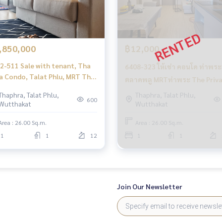
,850,000
฿12,000
2-511 Sale with tenant, Tha
6408-323 ให้เช่า คอนโด ท่าพระ
a Condo, Talat Phlu, MRT Tha
ตลาดพลู MRTท่าพระ The Priv
a, The Privacy Thaphra
Thaphra Interchange 1ห้องนอ
Thaphra, Talat Phlu,
Thaphra, Talat Phlu,
erchange, 1 bedroom
600
Wutthakat
Wutthakat
Area : 26.00 Sq.m.
Area : 26.00 Sq.m.
1
1
12
1
1
Join Our Newsletter