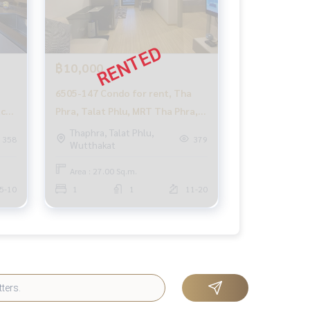
฿10,000
6505-147 Condo for rent, Tha
acy
Phra, Talat Phlu, MRT Tha Phra,
น
The Privacy Thaphra
Thaphra, Talat Phlu,
358
379
Wutthakat
Interchange, 1 bed.
Area : 27.00 Sq.m.
5-10
1
1
11-20