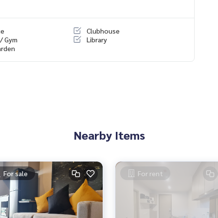
ue
Clubhouse
 / Gym
Library
arden
นโด อพาร์ทเมนท์ โรงแรม รีสอร์ท กับทีมงานอสังหาฯมืออาชีพ ที่ทำงา
ำการตลาดเพื่อหาลูกค้าได้อย่างรวดเร็ว
Nearby Items
พรเวซี่ ท่าพระ อินเตอร์เชนจ์
For sale
For rent
TalatPhlu Wutthakat MRTThaPhra