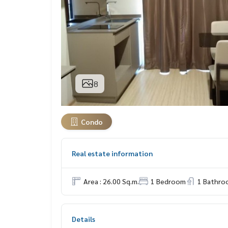
8
Condo
Real estate information
Area : 26.00 Sq.m.
1 Bedroom
1 Bathro
Details