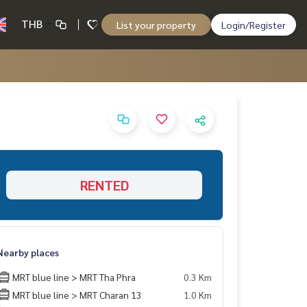
THB
List your property
Login/Register
RENTED
Nearby places
MRT blue line > MRT Tha Phra
0.3 Km
MRT blue line > MRT Charan 13
1.0 Km