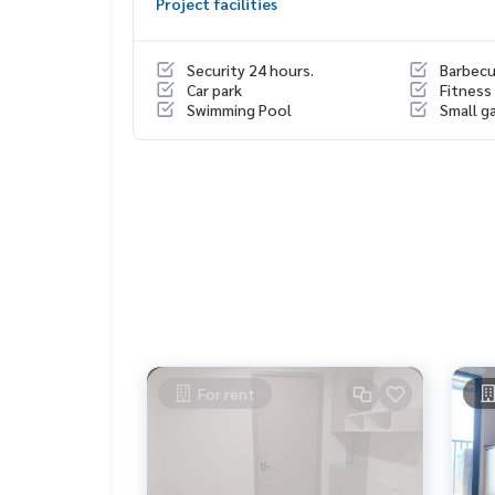
Project facilities
-เครื่องปรับอากาศ 2 เครื่อง
-โซฟา พร้อมโต๊ะกลาง
-โต๊ะรับรับประทานอาหาร
Security 24 hours.
Barbec
-ประตูดิจิตอล
Car park
Fitness
---------------------------------
Swimming Pool
Small g
สอบถามรายละเอียดเพิ่มเติม
(ไทย) K.เอ็กซ์ ปริณวัชญณ์
095-645-9656
(Eng) K.Phratt
061-496-1485
Line official : @matchingproperty (มี @ ข้างหน้า)
Line Add Click :
https://lin.ee/C4eqRVC
.
รับฝากซื้อ ขาย เช่า ที่ดิน บ้าน ทาวเฮ้าส์ ทาวโฮม คอ
นกันเป็นระบบเครือข่าย และใช้เทคโนโลยีล่าสุดในการท
.
เช่า คอนโด The Privacy Tha Phra Interchange/เดอะ ไ
คอนโด เช่า ท่าพระ ตลาดพลู วุฒากาศ MRTท่าพระ
คอนโด MRTท่าพระ เช่า
For rent
The Privacy Tha Phra Interchange rent
The Privacy Tha Phra Interchange rent ThaPhra 