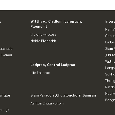
A
Witthayu, Chidlom, Langsuan,
Inter
Ploenchit
Rama9
life one wireless
Onnut
Noble Ploenchit
Ladpr
Ratchada
Siam 
- Ekamai
,Chul
Wittha
Ladprao, Central Ladprao
Langs
Life Ladprao
Sukhu
Thong
Ratch
Huaik
onglor
Siam Paragon ,Chulalongkorn,Samyan
Bangn
Ashton Chula - Silom
Phong)