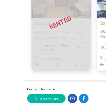
฿11,500
฿2
651
6502-359 Condo for rent, Tha
Phr
Phra, Talat Phlu, MRT Tha Phra
Phr
The Privacy Thaphra
Thaphra, Talat Phlu,
Int
377
Wutthakat
Interchange,
Area : 28.00 Sq.m.
1
1
11-20
Contact for more
095-645-9656