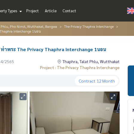
erty Types
Project
Article
Contact
t Phlu, Pho Nimit, Wutthakat, Bangwa
The Privacy Thaphra Interchange
 Thaphra Interchange 1นอน
Tท่าพระ The Privacy Thaphra Interchange 1นอน
04/2565
Thaphra, Talat Phlu, Wutthakat
Project : The Privacy Thaphra Interchange
Contract
12 Month