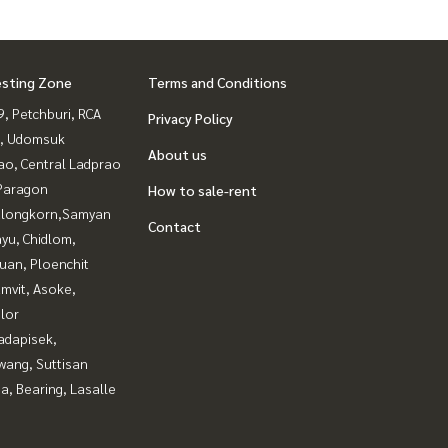
esting Zone
Terms and Conditions
, Petchburi, RCA
Privacy Policy
, Udomsuk
About us
ao, Central Ladprao
Paragon
How to sale-rent
alongkorn,Samyan
Contact
yu, Chidlom,
uan, Ploenchit
mvit, Asoke,
lor
adapisek,
wang, Suttisan
a, Bearing, Lasalle