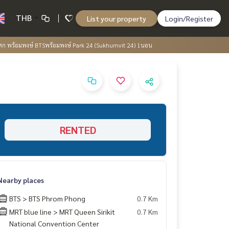
THB
List your property
Login/Register
ศก พร้อมพงษ์ BTSพร้อมพงษ์ Park 24 (Sukhumvit 24) 1นอน
RENTED
Nearby places
BTS > BTS Phrom Phong
0.7 Km
MRT blue line > MRT Queen Sirikit
0.7 Km
National Convention Center