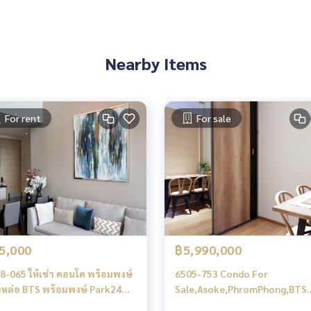
นโด อพาร์ทเมนท์ โรงแรม รีสอร์ท กับทีมงานอสังหาฯมืออาชีพ ที่ทำงา
ำการตลาดเพื่อหาลูกค้าได้อย่างรวดเร็ว
Nearby Items
ai Sukhumvit
For rent
For sale
5,000
฿5,990,000
8-065 ให้เช่า คอนโด พร้อมพงษ์
6505-753 Condo For
หล่อ BTS พร้อมพงษ์ Park24
Sale,Asoke,PhromPhong,BTS
องนอน Duplex
Phrom Phong,Park 24 (Sukhu