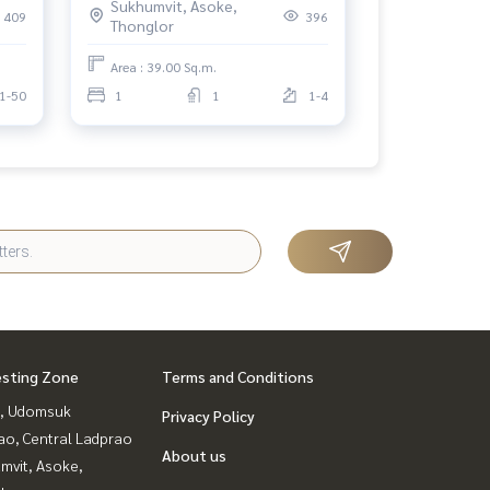
Sukhumvit, Asoke,
bedroom.
409
396
Thonglor
Area : 39.00 Sq.m.
1-50
1
1
1-4
esting Zone
Terms and Conditions
, Udomsuk
Privacy Policy
ao, Central Ladprao
About us
mvit, Asoke,