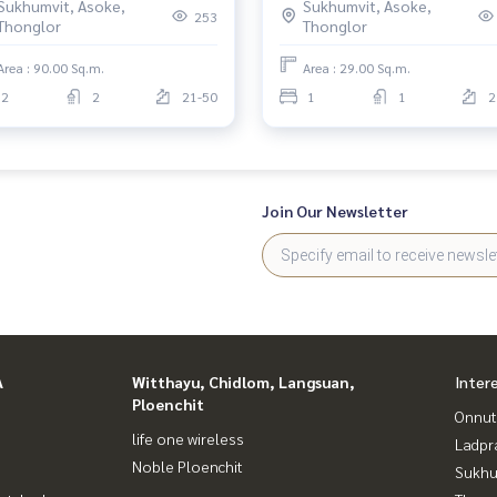
Sukhumvit, Asoke,
Sukhumvit, Asoke,
24),1Bed,High Floor
253
Thonglor
Thonglor
Area : 90.00 Sq.m.
Area : 29.00 Sq.m.
2
2
21-50
1
1
2
Join Our Newsletter
A
Witthayu, Chidlom, Langsuan,
Inter
Ploenchit
Onnut
life one wireless
Ladpr
Noble Ploenchit
Sukhu