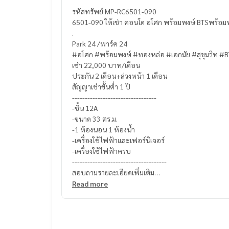
รหัสทรัพย์ MP-RC6501-090
6501-090 ให้เช่า คอนโด อโศก พร้อมพงษ์ BTSพร้อม
.
Park 24 /พาร์ค 24
#อโศก #พร้อมพงษ์ #ทองหล่อ #เอกมัย #สุขุมวิท #
เช่า 22,000 บาท/เดือน
ประกัน 2 เดือน+ล่วงหน้า 1 เดือน
สัญญาเช่าขั้นต่ำ 1 ปี
---------------------------------
-ชั้น 12A
-ขนาด 33 ตร.ม.
-1 ห้องนอน 1 ห้องน้ำ
-เครื่องใช้ไฟฟ้าและเฟอร์นิเจอร์
-เครื่องใช้ไฟฟ้าครบ
-------------------------------------
สอบถามรายละเอียดเพิ่มเติม
K. เอ็กซ์ ปริณวัชญณ์ (Agent)
Read more
Line official : @matchingproperty (มี @ ข้างหน้า)
Line Add Click :
https://lin.ee/C4eqRVC
Tel.:
095-645-9656
.