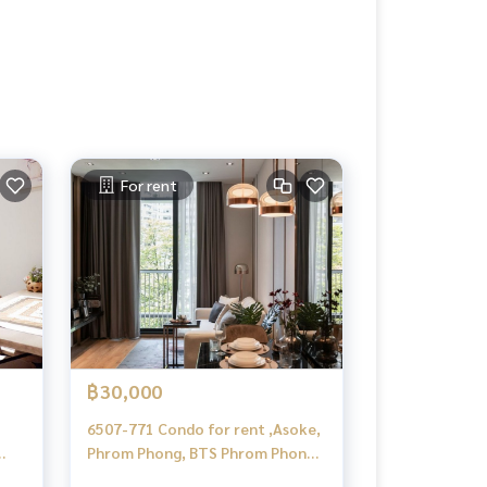
For rent
฿30,000
6507-771 Condo for rent ,Asoke,
Phrom Phong, BTS Phrom Phong
mvit
,Park 24 (Sukhumvit 24), 1