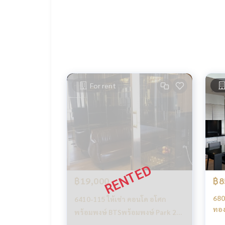
รับฝากซื้อ ขาย เช่า ที่ดิน บ้าน ทาวเฮ้าส์ ทาวโฮม คอ
นกันเป็นระบบเครือข่าย และใช้เทคโนโลยีล่าสุดในการท
.
เช่า คอนโด Park 24 /พาร์ค 24
คอนโด เช่่า อโศก พร้อมพงษ์ ทองหล่อ เอกมัย สุขุมวิท
คอนโด BTSพร้อมพงษ์ เช่า
Park 24 rent
Park 24 rent Asoke PhromPhong Thonglor Ekkam
For rent
฿19,000
฿8
680
6410-115 ให้เช่า คอนโด อโศก
ทอง
พร้อมพงษ์ BTSพร้อมพงษ์ Park 24
2ห้
1ห้องนอน ชั้นสูง