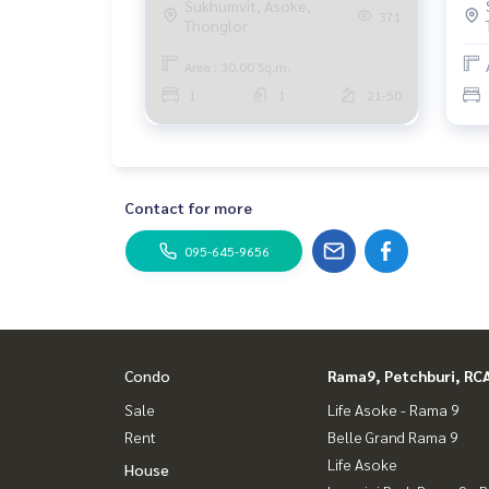
Sukhumvit, Asoke,
371
Thonglor
Area : 30.00 Sq.m.
1
1
21-50
Contact for more
095-645-9656
Condo
Rama9, Petchburi, RC
Sale
Life Asoke - Rama 9
Rent
Belle Grand Rama 9
Life Asoke
House