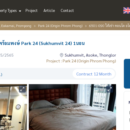
erty Types
Project
Article
Contact
r, Eakamai, Prompong
Park 24 (Origin Phrom Phong)
6501-090 ให้เช่า คอนโด อโ
พร้อมพงษ์ Park 24 (Sukhumvit 24) 1นอน
05/2565
Sukhumvit, Asoke, Thonglor
Project : Park 24 (Origin Phrom Phong)
Contract
12 Month
.)