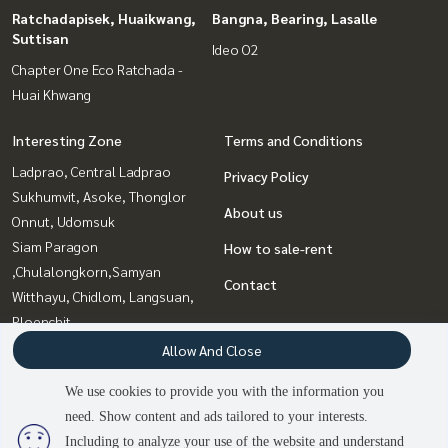
Ratchadapisek, Huaikwang,
Bangna, Bearing, Lasalle
Suttisan
Ideo O2
Chapter One Eco Ratchada -
Huai Khwang
Interesting Zone
Terms and Conditions
Ladprao, Central Ladprao
Privacy Policy
Sukhumvit, Asoke, Thonglor
About us
Onnut, Udomsuk
Siam Paragon
How to sale-rent
,Chulalongkorn,Samyan
Contact
Witthayu, Chidlom, Langsuan,
Ploenchit
Rama9, Petchburi, RCA
Allow And Close
Bangna, Bearing, Lasalle
We use cookies to provide you with the information you
Ratchadapisek, Huaikwang,
need. Show content and ads tailored to your interests.
Suttisan
2
people are viewing
Including to analyze your use of the website and understand