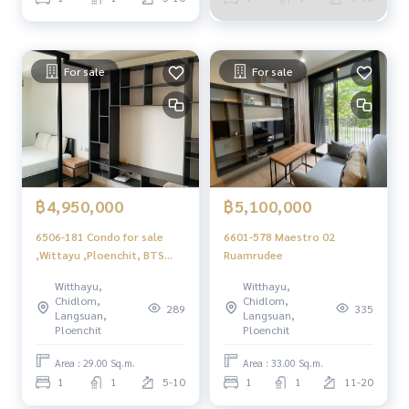
For sale
For sale
฿4,950,000
฿5,100,000
6506-181 Condo for sale
6601-578 Maestro 02
,Wittayu ,Ploenchit, BTS
Ruamrudee
Ploenchit, Maestro 02
Witthayu,
Witthayu,
Ruamrudee ,1 bedroom
Chidlom,
Chidlom,
289
335
Langsuan,
Langsuan,
Ploenchit
Ploenchit
Area : 29.00 Sq.m.
Area : 33.00 Sq.m.
1
1
5-10
1
1
11-20