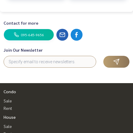
Contact for more
095-645-9656
Join Our Newsletter
Condo
Sale
Rent
House
Sale