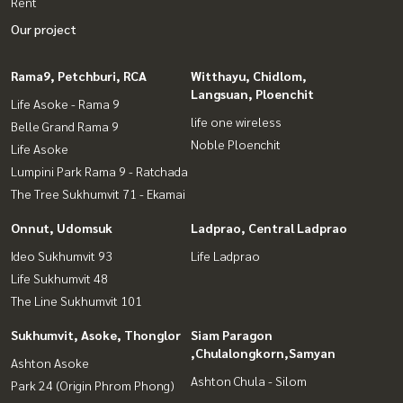
Rent
Our project
Rama9, Petchburi, RCA
Witthayu, Chidlom,
Langsuan, Ploenchit
Life Asoke - Rama 9
life one wireless
Belle Grand Rama 9
Noble Ploenchit
Life Asoke
Lumpini Park Rama 9 - Ratchada
The Tree Sukhumvit 71 - Ekamai
Onnut, Udomsuk
Ladprao, Central Ladprao
Ideo Sukhumvit 93
Life Ladprao
Life Sukhumvit 48
The Line Sukhumvit 101
Sukhumvit, Asoke, Thonglor
Siam Paragon
,Chulalongkorn,Samyan
Ashton Asoke
Ashton Chula - Silom
Park 24 (Origin Phrom Phong)