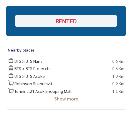
(ไทย) K.เอ็กซ์ ปริณวัชญณ์
095-645-9656
(Eng) K.Phratt
061-496-1485
Line official : @matchingproperty (มี @ ข้างหน้า)
RENTED
Line Add Click :
https://lin.ee/C4eqRVC
.
รับฝากซื้อ ขาย เช่า ที่ดิน บ้าน ทาวเฮ้าส์ ทาวโฮม คอนโด อพาร์ทเม
นท์ โรงแรม รีสอร์ท กับทีมงานอสังหาฯมืออาชีพ ที่ทำงานกันเป็นร
ะบบเครือข่าย และใช้เทคโนโลยีล่าสุดในการทำการตลาดเพื่อหาลู
Nearby places
กค้าได้อย่างรวดเร็ว
.
BTS > BTS Nana
0.6 Km
เช่า คอนโด Maestro 02 Ruamrudee /มาเอสโตร 02 ร่วมฤดี
BTS > BTS Ploen chit
0.6 Km
คอนโด เช่่า วิทยุ เพลินจิต ชิดลม หลังสวน ร่วมฤดี ราชดำริ
BTS > BTS Asoke
1.0 Km
คอนโด BTSนานา เช่า
Robinson Sukhumvit
0.9 Km
Maestro 02 Ruamrudee rent
Maestro 02 Ruamrudee rent Wireless,Ploenchit,Chidlom,L
Terminal21 Asok Shopping Mall
1.1 Km
angsuan,Ruamrudee,Rajdamri
Show more