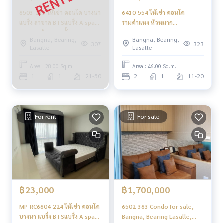
Baan Klang Krung Office Park Bangna sale
6503-213 ให้เช่า คอนโด บางนา
6410-554 ให้เช่า คอนโด
Baan Klang Krung Office Park Bangna sale Bangna Sanpawut
แบริ่ง ลาซาล BTSแบริ่ง A space
รามคำแหง หัวหมาก
Lasalle Bearing
Mega 1ห้องนอน ชั้นสูง
APLหัวหมาก Knightsbridge
Bangna, Bearing,
Bangna, Bearing,
Collage Ramkhamhaeng
307
323
Lasalle
Lasalle
2นอน
Area : 28.00 Sq.m.
Area : 46.00 Sq.m.
1
1
21-50
2
1
11-20
For rent
For sale
฿23,000
฿1,700,000
MP-RC6604-224 ให้เช่า คอนโด
6502-363 Condo for sale,
บางนา แบริ่ง BTSแบริ่ง A space
Bangna, Bearing Lasalle,