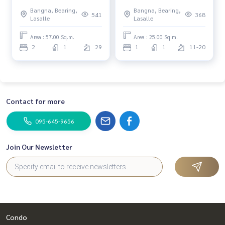
mega 2ห้องนอน
BTS Chao Pu, A Space Me
Bangna, Bearing,
Bangna, Bearing,
Bangna, 1 bedroom, city
541
368
Lasalle
Lasalle
view.
Area : 57.00 Sq.m.
Area : 25.00 Sq.m.
2
1
29
1
1
11-20
Contact for more
095-645-9656
Join Our Newsletter
Condo