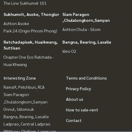
The Line Sukhumvit 101
Sukhumvit, Asoke, Thonglor
Siam Paragon
,Chulalongkorn,Samyan
Ashton Asoke
Ashton Chula - Silom
Park 24 (Origin Phrom Phong)
Ratchadapisek, Huaikwang,
Bangna, Bearing, Lasalle
Suttisan
Ideo O2
Chapter One Eco Ratchada -
Huai Khwang
Interesting Zone
Terms and Conditions
Rama9, Petchburi, RCA
Privacy Policy
Siam Paragon
About us
,Chulalongkorn,Samyan
Onnut, Udomsuk
How to sale-rent
Bangna, Bearing, Lasalle
Contact
Ladprao, Central Ladprao
Witthayu, Chidlom, Langsuan,