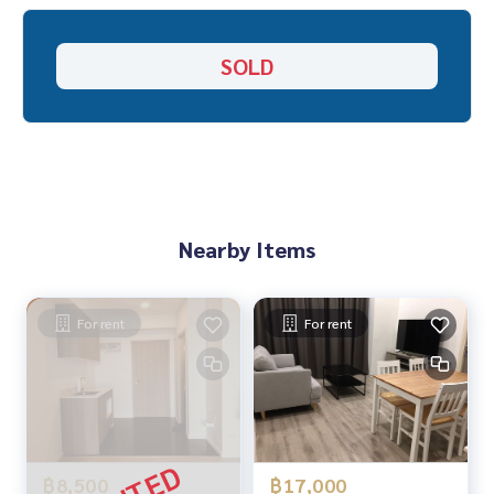
งน้ำ, 1 ห้อง pantry, 1 ห้องเก็บของ
SOLD
-ชั้น 4:มี 2 ห้องทำงานใหญ่ (หรือห้องนอน), 2 ห้องน้ำ, 1 pantry
-1 ห้องสตูดิโอ (ประกอบด้วย 1ห้องนอน ,แพนทรี,ครัว,ห้องน้ำ)
-------------------------------------
สอบถามรายละเอียดเพิ่มเติม
K. เอ็กซ์ ปริณวัชญณ์ (Agent)
Line official : @matchingproperty (มี @ ข้างหน้า)
Line Add Click :
https://lin.ee/C4eqRVC
Nearby Items
Tel.:
095-645-9656
.
รับฝากซื้อ ขาย เช่า ที่ดิน บ้าน ทาวเฮ้าส์ ทาวโฮม คอนโด อพาร์ทเม
นท์ โรงแรม รีสอร์ท กับทีมงานอสังหาฯมืออาชีพ ที่ทำงานกันเป็นร
For rent
For rent
ะบบเครือข่าย และใช้เทคโนโลยีล่าสุดในการทำการตลาดเพื่อหาลู
กค้าได้อย่างรวดเร็ว
.
ขาย ทาวน์ โฮม บ้านกลางกรุง ออฟฟิต พาร์ค บางนา/Baan Klang
Krung Office Park Bangna
ออฟฟิศ บ้าน ขาย บางนา สรรพวุธ ลาซาล แบริ่ง
฿8,500
฿17,000
ออฟฟิศ บางนา ขาย