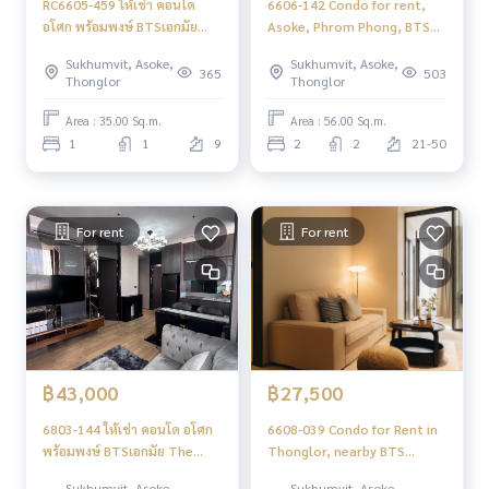
RC6605-459 ให้เช่า คอนโด
6606-142 Condo for rent,
อโศก พร้อมพงษ์ BTSเอกมัย
Asoke, Phrom Phong, BTS
The fine bangkok thonglor -
Ekkamai, The FINE Bangkok
Sukhumvit, Asoke,
Sukhumvit, Asoke,
ekamai 1ห้องนอน
Thonglor-Ekamai. 2
365
503
Thonglor
Thonglor
bedrooms fully furnished
Area : 35.00 Sq.m.
Area : 56.00 Sq.m.
1
1
9
2
2
21-50
For rent
For rent
฿43,000
฿27,500
6803-144 ให้เช่า คอนโด อโศก
6608-039 Condo for Rent in
พร้อมพงษ์ BTSเอกมัย The
Thonglor, nearby BTS
FINE Bangkok Thonglor-
Thonglor at The Fine
Sukhumvit, Asoke,
Sukhumvit, Asoke,