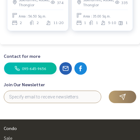
Ekamai 2ห้องนอน เฟอร์ครบ
Bangkok Thonglor-Ekkamai
374
335
Thonglor
Thonglor
พร้อมอยู่
Area : 56.50 Sq.m.
Area : 35.00 Sq.m.
2
2
11-20
1
1
5-10
1
Contact for more
095-645-9656
Join Our Newsletter
Condo
Sale