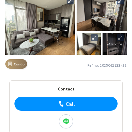
+1 Photos
Condo
Ref no. 2025062122422
Contact
Call