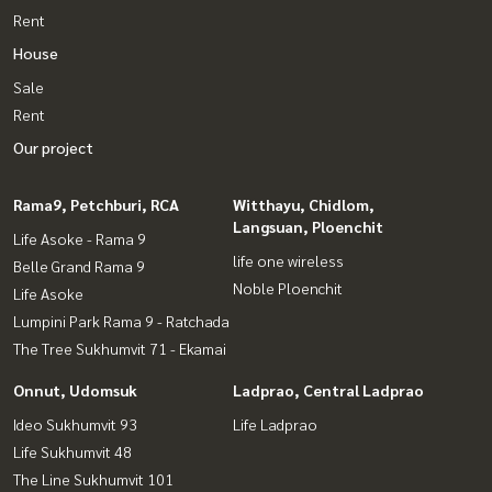
Rent
House
Sale
Rent
Our project
Rama9, Petchburi, RCA
Witthayu, Chidlom,
Langsuan, Ploenchit
Life Asoke - Rama 9
life one wireless
Belle Grand Rama 9
Noble Ploenchit
Life Asoke
Lumpini Park Rama 9 - Ratchada
The Tree Sukhumvit 71 - Ekamai
Onnut, Udomsuk
Ladprao, Central Ladprao
Ideo Sukhumvit 93
Life Ladprao
Life Sukhumvit 48
The Line Sukhumvit 101