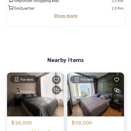
Emporium Shopping Mall
2.0 Km
EmQuartier
2.0 Km
Show more
Nearby Items
For rent
For rent
฿26,000
฿59,000