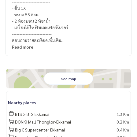
-------------------------
- ชั้น 1X
- ขนาด 55 ตรม.
- 2 ห้องนอน 2 ห้องน้ำ
- เครื่องใช้ไฟฟ้าและเฟอร์นิเจอร์
--------------------------
สอบถามรายละเอียดเพิ่มเติม
Line official : @matchingproperty (มี @ ข้างหน้า)
Read more
Line Add Click :
https://lin.ee/C4eqRVC
(ไทย) K.เอ็กซ์ ปริณวัชญณ์
095-645-9656
(Eng) K.Belle
098-6542399
Whatsapp K.Belle
+66986542399
ดูทรัพย์อื่นๆเพิ่มเติม
https://www.matching-property.com/
See map
.
รับฝากซื้อ ขาย เช่า ที่ดิน บ้าน ทาวเฮ้าส์ ทาวโฮม คอนโด อพาร์ทเม
นท์ โรงแรม รีสอร์ท กับทีมงานอสังหาฯมืออาชีพ ที่ทำงานกันเป็นร
Nearby places
ะบบเครือข่าย และใช้เทคโนโลยีล่าสุดในการทำการตลาดเพื่อหาลู
กค้าได้อย่างรวดเร็ว
BTS > BTS Ekkamai
1.3 Km
DONKI Mall Thonglor-Ekkamai
0.2 Km
Big C Supercenter Ekkamai
0.4 Km