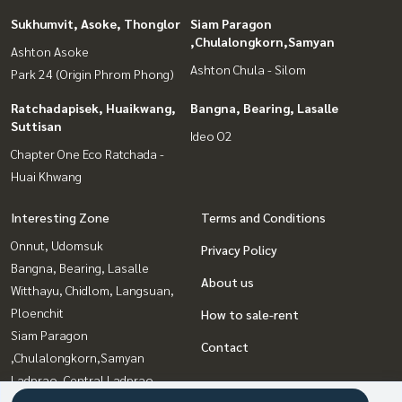
Sukhumvit, Asoke, Thonglor
Siam Paragon
,Chulalongkorn,Samyan
Ashton Asoke
Ashton Chula - Silom
Park 24 (Origin Phrom Phong)
Ratchadapisek, Huaikwang,
Bangna, Bearing, Lasalle
Suttisan
Ideo O2
Chapter One Eco Ratchada -
Huai Khwang
Interesting Zone
Terms and Conditions
Onnut, Udomsuk
Privacy Policy
Bangna, Bearing, Lasalle
About us
Witthayu, Chidlom, Langsuan,
Ploenchit
How to sale-rent
Siam Paragon
Contact
,Chulalongkorn,Samyan
Ladprao, Central Ladprao
Rama9, Petchburi, RCA