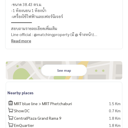
-ขนาด 38.43 ตร.ม.
-1 ห้องนอน 1 ห้องน้ำ
-เครื่องใช้ไฟฟ้าและเฟอร์นิเจอร์
━━━━━━━━━
สอบถามรายละเอียดเพิ่มเติม
Line official : @matchingproperty (มี @ ข้างหน้า)
Line Add Click :
https://lin.ee/C4eqRVC
Read more
(ไทย) K.เอ็กซ์ ปริณวัชญณ์
095-645-9656
(Eng) K.Belle
098-6542399
Whatsapp K.Belle
+66986542399
ดูทรัพย์อื่นๆเพิ่มเติม
https://www.matching-property.com/
.
See map
รับฝากซื้อ ขาย เช่า ที่ดิน บ้าน ทาวเฮ้าส์ ทาวโฮม คอนโด อพาร์ทเม
นท์ โรงแรม รีสอร์ท กับทีมงานอสังหาฯมืออาชีพ ที่ทำงานกันเป็นร
ะบบเครือข่าย และใช้เทคโนโลยีล่าสุดในการทำการตลาดเพื่อหาลู
Nearby places
กค้าได้อย่างรวดเร็ว
MRT blue line > MRT Phetchaburi
1.5 Km
Show DC
0.7 Km
CentralPlaza Grand Rama 9
1.8 Km
EmQuartier
1.8 Km