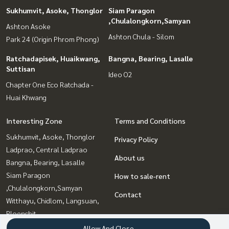
Sukhumvit, Asoke, Thonglor
Siam Paragon
,Chulalongkorn,Samyan
Ashton Asoke
Ashton Chula - Silom
Park 24 (Origin Phrom Phong)
Ratchadapisek, Huaikwang,
Bangna, Bearing, Lasalle
Suttisan
Ideo O2
Chapter One Eco Ratchada -
Huai Khwang
Interesting Zone
Terms and Conditions
Sukhumvit, Asoke, Thonglor
Privacy Policy
Ladprao, Central Ladprao
About us
Bangna, Bearing, Lasalle
Siam Paragon
How to sale-rent
,Chulalongkorn,Samyan
Contact
Witthayu, Chidlom, Langsuan,
Ploenchit
Onnut, Udomsuk
Allow And Close