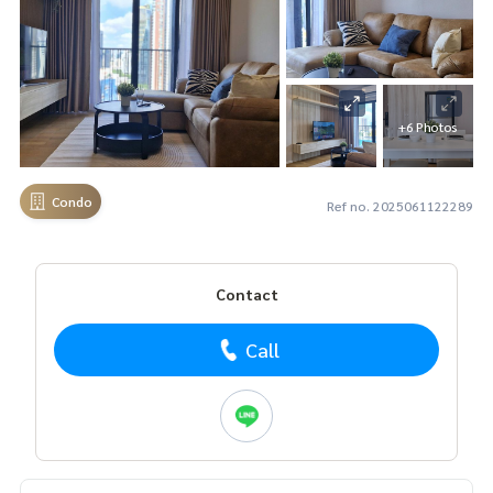
+6 Photos
Condo
Ref no. 2025061122289
Contact
Call