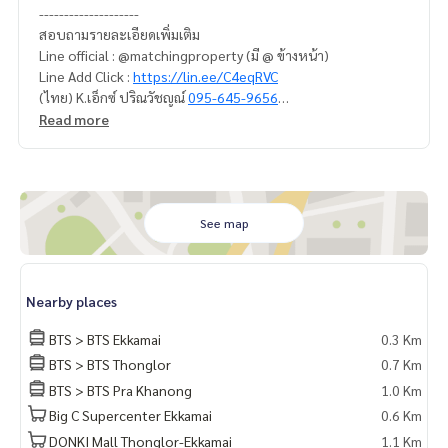
--------------------
สอบถามรายละเอียดเพิ่มเติม
Line official : @matchingproperty (มี @ ข้างหน้า)
Line Add Click :
https://lin.ee/C4eqRVC
(ไทย) K.เอ็กซ์ ปริณวัชญณ์
095-645-9656
(Eng) K.Belle 098-6542399, Whatsapp
+66986542399
Read more
ดูทรัพย์อื่นๆเพิ่มเติม
https://www.matching-property.com/
.
รับฝากซื้อ ขาย เช่า ที่ดิน บ้าน ทาวเฮ้าส์ ทาวโฮม คอนโด อพาร์ทเม
นท์ โรงแรม รีสอร์ท กับทีมงานอสังหาฯมืออาชีพ ที่ทำงานกันเป็นร
ะบบเครือข่าย และใช้เทคโนโลยีล่าสุดในการทำการตลาดเพื่อหาลู
See map
กค้าได้อย่างรวดเร็ว
Nearby places
BTS > BTS Ekkamai
0.3 Km
BTS > BTS Thonglor
0.7 Km
BTS > BTS Pra Khanong
1.0 Km
Big C Supercenter Ekkamai
0.6 Km
DONKI Mall Thonglor-Ekkamai
1.1 Km