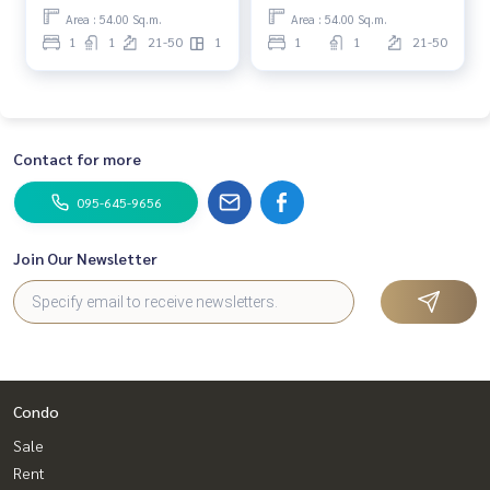
Area : 54.00 Sq.m.
Area : 54.00 Sq.m.
1
1
21-50
1
1
1
21-50
Contact for more
095-645-9656
Join Our Newsletter
Condo
Sale
Rent