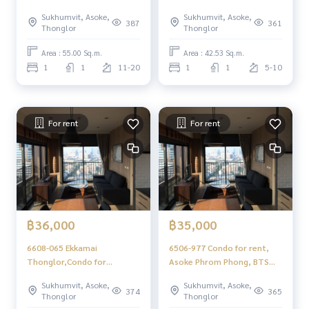
Ekkamai, Noble Reveal
Noble Reveal 1ห้องนอน
Sukhumvit, Asoke,
Sukhumvit, Asoke,
Ekamai, 1 bedroom.
387
361
Thonglor
Thonglor
Area : 55.00 Sq.m.
Area : 42.53 Sq.m.
1
1
11-20
1
1
5-10
For rent
For rent
฿36,000
฿35,000
6608-065 Ekkamai
6506-977 Condo for rent,
Thonglor,Condo for
Asoke Phrom Phong, BTS
rent,BTS Ekkamai,NOBLE
Ekkamai, Noble Reveal
Sukhumvit, Asoke,
Sukhumvit, Asoke,
REVEAL,Fully furnished,Nice
Ekamai, 1 bedroom, high
374
365
Thonglor
Thonglor
decoration.
floor.