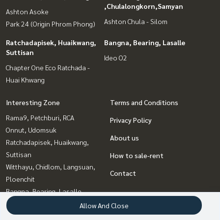
,Chulalongkorn,Samyan
Ashton Asoke
Ashton Chula - Silom
Park 24 (Origin Phrom Phong)
Ratchadapisek, Huaikwang,
Bangna, Bearing, Lasalle
Suttisan
Ideo O2
Chapter One Eco Ratchada -
Huai Khwang
Interesting Zone
Terms and Conditions
Rama9, Petchburi, RCA
Privacy Policy
Onnut, Udomsuk
About us
Ratchadapisek, Huaikwang,
Suttisan
How to sale-rent
Witthayu, Chidlom, Langsuan,
Contact
Ploenchit
Bangna, Bearing, Lasalle
Siam Paragon
Allow And Close
,Chulalongkorn,Samyan