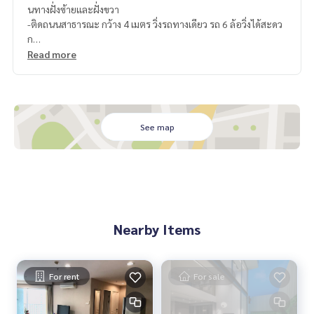
นทางฝั่งซ้ายและฝั่งขวา
-ติดถนนสาธารณะ กว้าง 4 เมตร วิ่งรถทางเดียว รถ 6 ล้อวิ่งได้สะดว
ก
━━━━━━━━━
Read more
สอบถามรายละเอียดเพิ่มเติม
Line official : @matchingproperty (มี @ ข้างหน้า)
Line Add Click :
https://lin.ee/C4eqRVC
(ไทย) K.เอ็กซ์ ปริณวัชญณ์
095-645-9656
(Eng) K.Belle
098-6542399
or Whatsapp
+66986542399
See map
.
รับฝากซื้อ ขาย เช่า ที่ดิน บ้าน ทาวเฮ้าส์ ทาวโฮม คอนโด อพาร์ทเม
นท์ โรงแรม รีสอร์ท กับทีมงานอสังหาฯมืออาชีพ ที่ทำงานกันเป็นร
ะบบเครือข่าย และใช้เทคโนโลยีล่าสุดในการทำการตลาดเพื่อหาลู
กค้าได้อย่างรวดเร็ว
Nearby Items
For rent
For sale