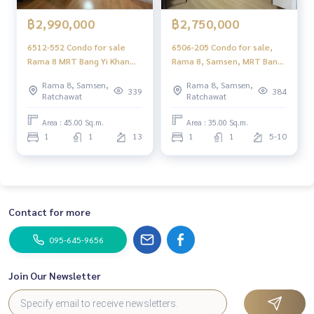
฿2,990,000
฿2,750,000
6512-552 Condo for sale
6506-205 Condo for sale,
Rama 8 MRT Bang Yi Khan
Rama 8, Samsen, MRT Bang
Lumpini Place Rama 8 1
Yi Khan, Supalai City Resort
Rama 8, Samsen,
Rama 8, Samsen,
bedroom
Rama 8, 1 bedroom.
339
384
Ratchawat
Ratchawat
Area : 45.00 Sq.m.
Area : 35.00 Sq.m.
1
1
13
1
1
5-10
Contact for more
095-645-9656
Join Our Newsletter