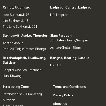
Onnut, Udomsuk
Ladprao, Central Ladprao
Ideo Sukhumvit 93
Life Ladprao
Life Sukhumvit 48
The Line Sukhumvit 101
Sukhumvit, Asoke, Thonglor
Siam Paragon
,Chulalongkorn,Samyan
Ashton Asoke
Ashton Chula - Silom
Park 24 (Origin Phrom Phong)
Ratchadapisek, Huaikwang,
Bangna, Bearing, Lasalle
Suttisan
Ideo O2
Chapter One Eco Ratchada -
Huai Khwang
Interesting Zone
Terms and Conditions
Ratchadapisek, Huaikwang,
Privacy Policy
Suttisan
About us
Siam Paragon