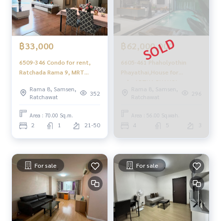
฿33,000
฿62,000,000
6509-346 Condo for rent,
6605-461 Phaholyothin
Ratchada Rama 9, MRT
Phayathai,House for
Rama 9 Belle Grand Rama 9,
sale,ARTHA PHAHOL-
Rama 8, Samsen,
Rama 8, Samsen,
2 bedrooms, high floor.
ARI,swimming pool,4
352
296
Ratchawat
Ratchawat
bedrooms.
Area : 70.00 Sq.m.
Area : 56.00 Sq.wah.
2
1
21-50
4
5
3
For sale
For sale