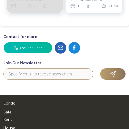
1
1
11-20
1
1
21-50
Contact for more
095-645-9656
Join Our Newsletter
Condo
Sale
Rent
House