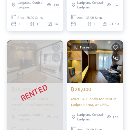
Ladprao, Central
Ladprao, Central
Ladprao Valley ห้องstudio
bedroom.
339
387
Ladprao
Ladprao
Area : 28.00 Sq.m.
Area : 35.00 Sq.m.
1
1
37
1
1
21-50
For rent
For rent
฿25,000
฿28,000
6409-393 ให้เช่า คอนโด
6905-070 Condo for Rent in
ลาดพร้าว BTSห้าแยกลาดพร้าว
Ladprao area, at LIFE
Life Ladprao Valley 1ห้องนอน
LADPRAO VALLEY, BTS Ha
Ladprao, Central
Ladprao, Central
วิวถนน
Yaek Lat Phrao
351
166
Ladprao
Ladprao
Area : 35.00 Sq.m.
Area : 36.00 Sq.m.