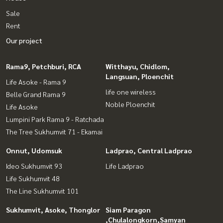
Sale
Rent
Our project
Rama9, Petchburi, RCA
Witthayu, Chidlom,
Langsuan, Ploenchit
Life Asoke - Rama 9
life one wireless
Belle Grand Rama 9
Noble Ploenchit
Life Asoke
Lumpini Park Rama 9 - Ratchada
The Tree Sukhumvit 71 - Ekamai
Onnut, Udomsuk
Ladprao, Central Ladprao
Ideo Sukhumvit 93
Life Ladprao
Life Sukhumvit 48
The Line Sukhumvit 101
Sukhumvit, Asoke, Thonglor
Siam Paragon
,Chulalongkorn,Samyan