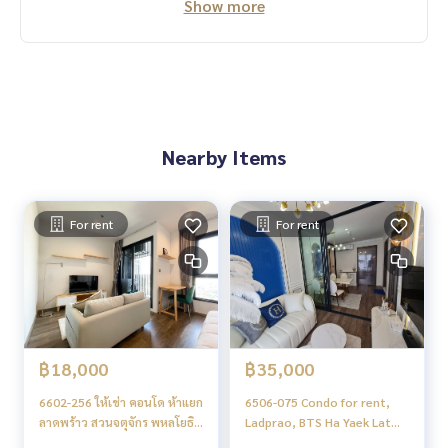
Show more
𝐅𝐮𝐥𝐥𝐲 𝐅𝐮𝐫𝐧𝐢𝐬𝐡𝐞𝐝
🎀 𝐑𝐞𝐧𝐭𝐚𝐥
1 year : 25,500 𝐁𝐚𝐡𝐭/𝐌𝐨𝐧𝐭𝐡
6 months : 27,000 𝐁𝐚𝐡𝐭/𝐌𝐨𝐧𝐭𝐡
3 months : 30,000 𝐁𝐚𝐡𝐭/𝐌𝐨𝐧𝐭𝐡
หากสนใจ Inbox เข้ามาสอบถามได้นะคะ 😊
If you interested please PM 😊
Nearby Items
📱 Line : aor.sureeporn
☎️ ติดต่อ (contact) : 095-247-6349(Aor)
For rent
For rent
฿18,000
฿35,000
6602-256 ให้เช่า คอนโด ห้าแยก
6506-075 Condo for rent,
ลาดพร้าว สวนจตุจักร พหลโยธิน
Ladprao, BTS Ha Yaek Lat
BTSห้าแยกลาดพร้าว Life
Phrao, Life Ladprao Valley, 1