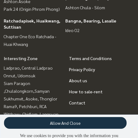
Ashton Asoke
Ashton Chula - Silom
Park 24 (Origin Phrom Phong)
Ratchadapisek, Huaikwang,
Bangna, Bearing, Lasalle
Suttisan
Ideo O2
Chapter One Eco Ratchada -
Huai Khwang
Interesting Zone
Terms and Conditions
Ladprao, Central Ladprao
Privacy Policy
Onnut, Udomsuk
About us
Siam Paragon
,Chulalongkorn,Samyan
How to sale-rent
Sukhumvit, Asoke, Thonglor
Contact
Rama9, Petchburi, RCA
Witthayu, Chidlom, Langsuan,
Ploenchit
Allow And Close
Bangna, Bearing, Lasalle
We use cookies to provide you with the information you
Ratchadapisek, Huaikwang,