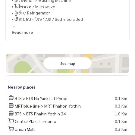
• เครื่องซักผ้า / Washing Machine
• ไมโครเวฟ / Microwave
• ตู้เย็น / Refrigerator
• เตียงนอน + โซฟาเบด / Bed + Sofa Bed
🏢 สิ่งอำนวยความสะดวก / Facilities
Read more
• Rooftop Swimming Pool
• Sky Lounge & Co-Working Space
• Fitness Center
• Garden & Jogging Track
• 24-Hour Security & CCTV
See map
Nearly location
-Rot Fai Park (ตลาดรถไฟ)
Nearby places
-Central Ladprao (ตรงข้ามเซ็นทรัลลาดพร้าว)
-Saint john school (โรงเรียนเซ็นต์จอห์น)
BTS > BTS Ha Yaek Lat Phrao
0.1 Km
-Horwang School(โรงเรียนหอวัง)
MRT blue line > MRT Phahon Yothin
0.3 Km
-Krung Thep Aphiwat Central Terminal Station (สถานีรถไฟบ
BTS > BTS Phahin Yothin 24
1.0 Km
างซื่อ)
-kaset univercity
CentralPlaza Lardprao
0.1 Km
Union Mall
0.3 Km
𝟏 𝐲𝐞𝐚𝐫 𝐜𝐨𝐧𝐭𝐫𝐚𝐜𝐭 (𝟐 𝐌𝐨𝐧𝐭𝐡𝐬 𝐃𝐞𝐩𝐨𝐬𝐢𝐭)