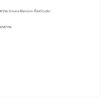
ฒนธรรม Srivara Mansion ห้องStudio
วัฒนธรรม