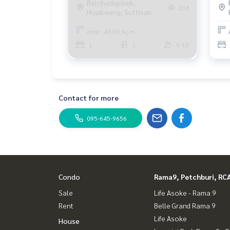
Ratchadapisek,
334
Huaikwang, Suttisan
Area : 40.00 Sq.m.
1
1
5-10
Contact for more
095-645-9656
Condo
Rama9, Petchburi, RC
Sale
Life Asoke - Rama 9
Rent
Belle Grand Rama 9
Life Asoke
House