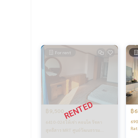
-โทรทัศน์
-แอร์
-เครื่องทำน้ำอุ่น
---------------------------------------
สอบถามรายละเอียดเพิ่มเติม
K. เอ็กซ์ ปริณวัชญณ์ (Agent)
Line official : @matchingproperty (มี @ ข้างหน้า)
Line Add Click :
https://lin.ee/C4eqRVC
For rent
Tel.:
095-645-9656
.
รับฝากซื้อ ขาย เช่า ที่ดิน บ้าน ทาวเฮ้าส์ ทาวโฮม คอ
นกันเป็นระบบเครือข่าย และใช้เทคโนโลยีล่าสุดในการท
.
เช่า คอนโด Srivara Mansion /ศรีวรา แมนชั่น
คอนโด เช่่า รัชดา สุทธิสาร ห้วยขวาง เหม่งจ๋าย MRTศู
คอนโด MRTศูนย์วัฒนธรรม เช่า
Srivara Mansion rent
฿9,500
฿6
Srivara Mansion rent Ratchada Suthisan Huai Khw
690
6410-024 ให้เช่า คอนโด รัชดา
Ratchada, 
สุทธิสาร MRT ศูนย์วัฒนธรรม
Tha
Srivara Mansion ห้องStudio