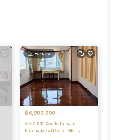
For sale
฿6,900,000
6507-081 Condo for sale,
Ratchada Sutthisan, MRT
Cultural Center, Srivara Mansion,