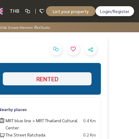
THB
List your property
Login/Register
ธรรม Srivara Mansion ห้องStudio
RENTED
Nearby places
MRT blue line > MRT Thailand Cultural
0.4 Km
Center
The Street Ratchada
0.2 Km