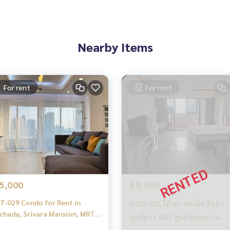
Nearby Items
For rent
For rent
นโด อพาร์ทเมนท์ โรงแรม รีสอร์ท กับทีมงานอสังหาฯมืออาชีพ ที่ทำงา
ำการตลาดเพื่อหาลูกค้าได้อย่างรวดเร็ว
นย์วัฒนธรรม
5,000
฿9,500
ang Mengjai MRT Cultural Center
7-029 Condo for Rent in
6410-025 ให้เช่า คอนโด รัชดา
Srivara Mansion, MRT
สุทธิสาร MRT ศูนย์วัฒนธรรม
iland Cultural Center
Srivara Mansion ห้องStudio