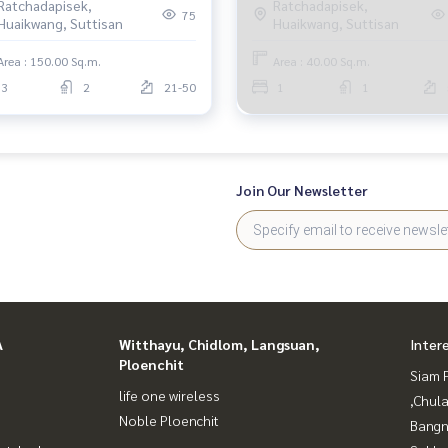
Ratchadapisek,
Ratchadapisek,
75
Huaikwang, Suttisan
Huaikwang, Suttisan
Area : 150.00 Sq.m.
Area : 40.00 Sq.m.
3
2
21-50
1
1
Join Our Newsletter
A
Witthayu, Chidlom, Langsuan,
Inter
Ploenchit
Siam 
life one wireless
,Chul
Noble Ploenchit
Bangn