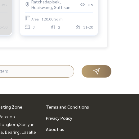
Ratchadapisek,
3 bedrooms
352
315
Huaikwang, Suttisan
Area : 120.00 Sq.m.
5-10
3
2
11-20
esting Zone
Terms and Conditions
Paragon
Privacy Policy
alongkorn,Samyan
About us
a, Bearing, Lasalle