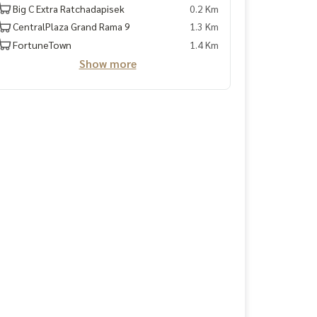
Big C Extra Ratchadapisek
0.2 Km
CentralPlaza Grand Rama 9
1.3 Km
FortuneTown
1.4 Km
Show more