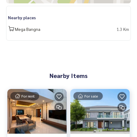
Nearby places
Mega Bangna
1.3 Km
Nearby Items
For rent
For sale