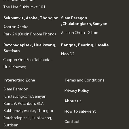
The Line Sukhumvit 101
Sukhumvit, Asoke, Thonglor
Siam Paragon
,Chulalongkorn,Samyan
Ashton Asoke
Ashton Chula - Silom
Park 24 (Origin Phrom Phong)
Ratchadapisek, Huaikwang,
Bangna, Bearing, Lasalle
Suttisan
Ideo O2
Chapter One Eco Ratchada -
Huai Khwang
Interesting Zone
Terms and Conditions
Siam Paragon
Privacy Policy
,Chulalongkorn,Samyan
About us
Rama9, Petchburi, RCA
Sukhumvit, Asoke, Thonglor
How to sale-rent
Ratchadapisek, Huaikwang,
Contact
Suttisan