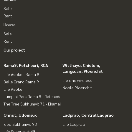
Sale
Rent
House
Sale
Rent
Our project
Rama9, Petchburi, RCA
Witthayu, Chidlom,
Langsuan, Ploenchit
Life Asoke - Rama 9
life one wireless
Belle Grand Rama 9
Noble Ploenchit
Life Asoke
Lumpini Park Rama 9 - Ratchada
The Tree Sukhumvit 71 - Ekamai
Onnut, Udomsuk
Ladprao, Central Ladprao
Ideo Sukhumvit 93
Life Ladprao
Life Sukhumvit 48