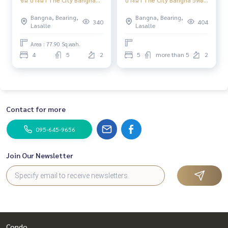
บ้านใหม่ 4ห้องนอน
นอน
Bangna, Bearing,
Bangna, Bearing,
340
404
Lasalle
Lasalle
Area : 77.90 Sq.wah.
4
5
2
5
more than 5
2
Contact for more
095-645-9656
Join Our Newsletter
Condo