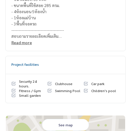
- ขนาดพื้นที่ใช้สอย 285 ตรม.
- 4ห้องนอน 5ห้องน้ำ
- 1ห้องแม่บ้าน
- 3พื้นที่จอดรถ
------------------------------------
สอบถามรายละเอียดเพิ่มเติม
Line official : @matchingproperty (มี @ ข้างหน้า)
Read more
Line Add Click :
https://lin.ee/C4eqRVC
(ไทย) K.เอ็กซ์ ปริณวัชญณ์
095-645-9656
(Eng) K.Belle
098-6542399
Project facilities
.
รับฝากซื้อ ขาย เช่า ที่ดิน บ้าน ทาวเฮ้าส์ ทาวโฮม คอนโด อพาร์ทเม
นท์ โรงแรม รีสอร์ท กับทีมงานอสังหาฯมืออาชีพ ที่ทำงานกันเป็นร
Security 24
Clubhouse
Car park
ะบบเครือข่าย และใช้เทคโนโลยีล่าสุดในการทำการตลาดเพื่อหาลู
hours.
Fitness / Gym
Swimming Pool
Children's pool
กค้าได้อย่างรวดเร็ว
Small garden
See map