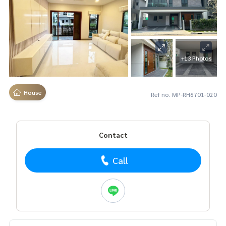
+13 Photos
House
Ref no. MP-RH6701-020
Contact
Call