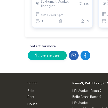
Sukhumvit, Asoke,
floo
435
Thonglor
Area : 29.04 Sq.m.
1
1
5
Contact for more
095-645-9656
Condo
Rama9, Petchburi, RC
Sale
Life Asoke - Rama 9
Rent
Belle Grand Rama 9
Life Asoke
House