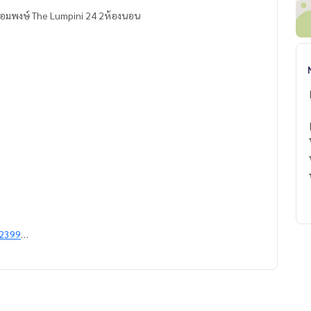
้อมพงษ์ The Lumpini 24 2ห้องนอน
2399
นโด อพาร์ทเมนท์ โรงแรม รีสอร์ท กับทีมงานอสังหาฯมืออาชีพ ที่ทำงา
ำการตลาดเพื่อหาลูกค้าได้อย่างรวดเร็ว