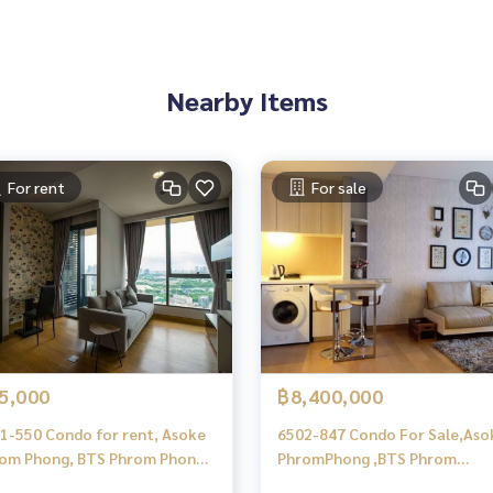
Nearby Items
For rent
For sale
5,000
฿8,400,000
1-550 Condo for rent, Asoke
6502-847 Condo For Sale,Aso
om Phong, BTS Phrom Phong,
PhromPhong ,BTS Phrom
 Lumpini 24, 1 bedroom, high
Phong,The Lumpini 24 ,1