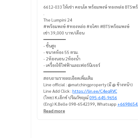
6612-033 ให้เช่า คอนโด พร้อมพงษ์ ทองหล่อ BTSพร
.
The Lumpini 24
#พร้อมพงษ์ #ทองหล่อ #อโศก #BTSพร้อมพงษ์
เช่า 39,000 บาท/เดือน
━━━━━━━━━
- ชั้นสูง
- ขนาดห้อง 55 ตรม.
- 2ห้องนอน 2ห้องน้ำ
- เครื่องใช้ไฟฟ้าและเฟอร์นิเจอร์
━━━━━━━━━
สอบถามรายละเอียดเพิ่มเติม
Line official : @matchingproperty (มี @ ข้างหน้า)
Line Add Click :
https://lin.ee/C4eqRVC
(ไทย) K.เอ็กซ์ ปริณวัชญณ์
095-645-9656
(Eng) K.Belle 098-6542399, Whatsapp
+6698654
.
Read more
รับฝากซื้อ ขาย เช่า ที่ดิน บ้าน ทาวเฮ้าส์ ทาวโฮม คอ
นกันเป็นระบบเครือข่าย และใช้เทคโนโลยีล่าสุดในการท