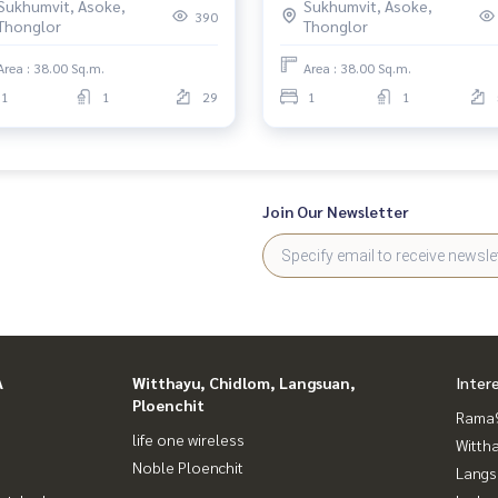
Sukhumvit, Asoke,
Sukhumvit, Asoke,
r.
Bedroom
390
Thonglor
Thonglor
Area : 38.00 Sq.m.
Area : 38.00 Sq.m.
1
1
29
1
1
Join Our Newsletter
A
Witthayu, Chidlom, Langsuan,
Inter
Ploenchit
Rama9
life one wireless
Wittha
Noble Ploenchit
Langs