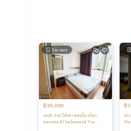
For rent
฿35,000
฿3
6605-542 ให้เช่า คอนโด อโศก
651
ทองหล่อ BTSพร้อมพงษ์ The
Phr
Lumpini 24 1ห้องนอน
The