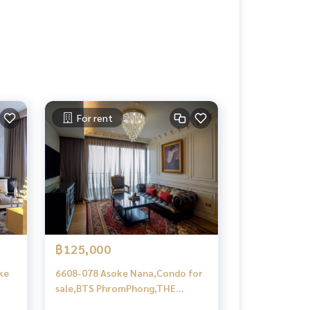
For rent
฿125,000
ke
6608-078 Asoke Nana,Condo for
sale,BTS PhromPhong,THE
LUMPINI 24,3Bedrooms,Fully