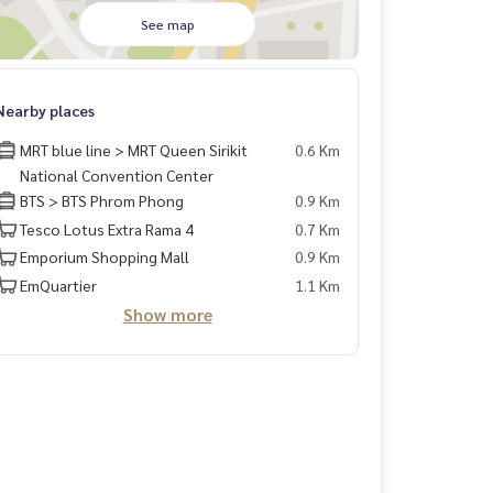
See map
Nearby places
MRT blue line > MRT Queen Sirikit
0.6 Km
National Convention Center
BTS > BTS Phrom Phong
0.9 Km
Tesco Lotus Extra Rama 4
0.7 Km
Emporium Shopping Mall
0.9 Km
EmQuartier
1.1 Km
Show more