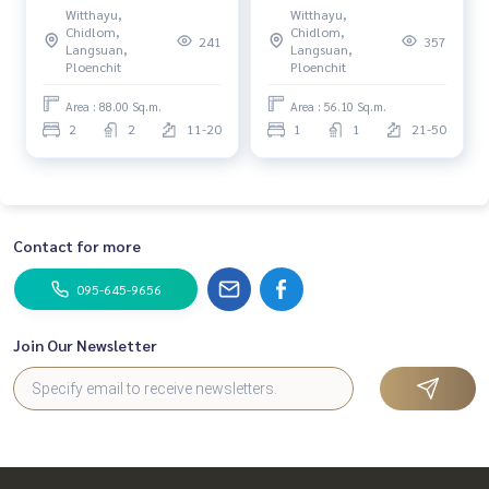
Witthayu,
Witthayu,
Chidlom 2ห้องนอน ชั้นสูง
Chidlom, 1 bedroom, high
Chidlom,
Chidlom,
241
357
floor.
Langsuan,
Langsuan,
Ploenchit
Ploenchit
Area : 88.00 Sq.m.
Area : 56.10 Sq.m.
2
2
11-20
1
1
21-50
Contact for more
095-645-9656
Join Our Newsletter