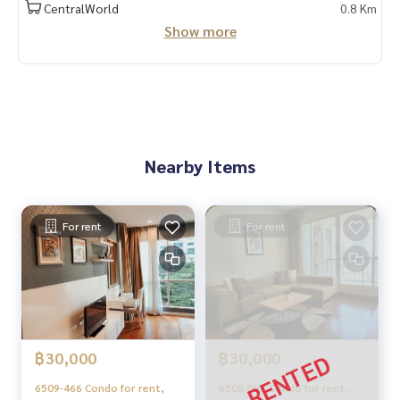
CentralWorld
0.8 Km
Show more
Nearby Items
For rent
For rent
฿30,000
฿30,000
6509-466 Condo for rent,
6508-023 Condo for rent,