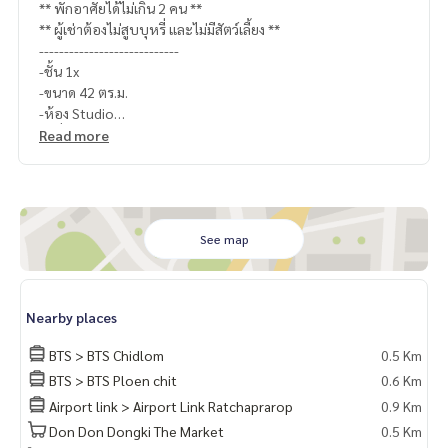
** พักอาศัยได้ไม่เกิน 2 คน **
** ผู้เช่าต้องไม่สูบบุหรี่ และไม่มีสัตว์เลี้ยง **
----------------------------
-ชั้น 1x
-ขนาด 42 ตร.ม.
-ห้อง Studio
-เครื่องใช้ไฟฟ้าและเฟอร์นิเจอร์
Read more
-------------------------------------
สอบถามรายละเอียดเพิ่มเติม
(ไทย) K.เอ็กซ์ ปริณวัชญณ์
095-645-9656
(Eng) K.Belle
098-654-1299
Line official : @matchingproperty (มี @ ข้างหน้า)
See map
Line Add Click :
https://lin.ee/C4eqRVC
.
รับฝากซื้อ ขาย เช่า ที่ดิน บ้าน ทาวเฮ้าส์ ทาวโฮม คอนโด อพาร์ทเม
Nearby places
นท์ โรงแรม รีสอร์ท กับทีมงานอสังหาฯมืออาชีพ ที่ทำงานกันเป็นร
ะบบเครือข่าย และใช้เทคโนโลยีล่าสุดในการทำการตลาดเพื่อหาลู
BTS > BTS Chidlom
0.5 Km
กค้าได้อย่างรวดเร็ว
BTS > BTS Ploen chit
0.6 Km
Airport link > Airport Link Ratchaprarop
0.9 Km
Don Don Dongki The Market
0.5 Km