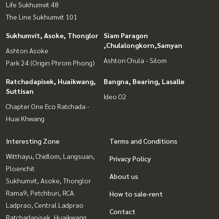
Life Sukhumvit 48
The Line Sukhumvit 101
Sukhumvit, Asoke, Thonglor
Siam Paragon
,Chulalongkorn,Samyan
Ashton Asoke
Ashton Chula - Silom
Park 24 (Origin Phrom Phong)
Ratchadapisek, Huaikwang,
Bangna, Bearing, Lasalle
Suttisan
Ideo O2
Chapter One Eco Ratchada -
Huai Khwang
Interesting Zone
Terms and Conditions
Witthayu, Chidlom, Langsuan,
Privacy Policy
Ploenchit
About us
Sukhumvit, Asoke, Thonglor
Rama9, Petchburi, RCA
How to sale-rent
Ladprao, Central Ladprao
Contact
Ratchadapisek, Huaikwang,