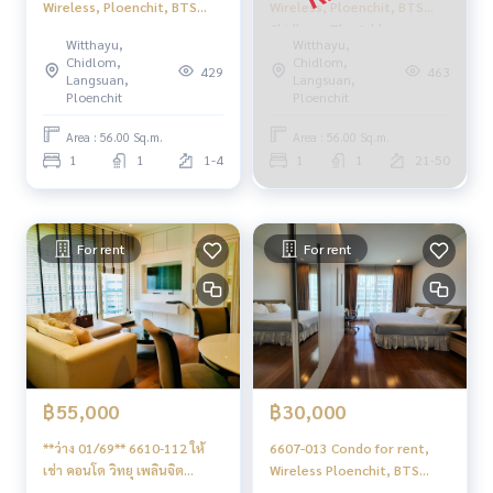
Wireless, Ploenchit, BTS
Wireless, Ploenchit, BTS
Chidlom, The Address
Chidlom, The Address
Witthayu,
Witthayu,
Chidlom, 1 bedroom, pool
Chidlom, 1 bedroom.
Chidlom,
Chidlom,
429
463
view
Langsuan,
Langsuan,
Ploenchit
Ploenchit
Area : 56.00 Sq.m.
Area : 56.00 Sq.m.
1
1
1-4
1
1
21-50
For rent
For rent
฿55,000
฿30,000
**ว่าง 01/69** 6610-112 ให้
6607-013 Condo for rent,
เช่า คอนโด วิทยุ เพลินจิต
Wireless Ploenchit, BTS
BTSชิดลม The Address
Chidlom, The Address