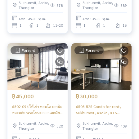
Sukhumvit, Asoke,
Sukhumvit, Asoke,
1 bedroom, high floor.
1 bedroom.
378
389
Thonglor
Thonglor
Area : 45.00 Sq.m.
Area : 35.00 Sq.m.
1
1
11-20
1
1
16
For rent
For rent
฿45,000
฿30,000
6802-094 ให้เช่า คอนโด เอกมัย
6508-525 Condo for rent,
ทองหล่อ พระโขนง BTSเอกมัย
Sukhumvit, Asoke, BTS
The Loft Ekkamai 2ห้องนอน
Ekkamai, The Lofts Ekkamai,
Sukhumvit, Asoke,
Sukhumvit, Asoke,
1 bedroom.
320
409
Thonglor
Thonglor