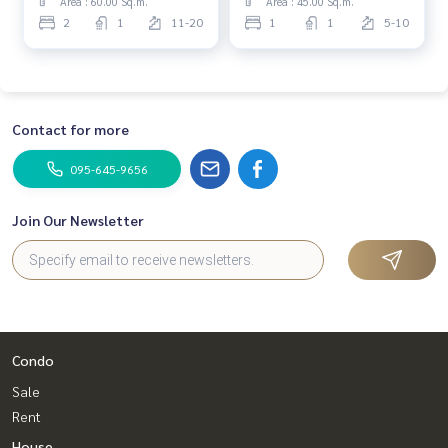
Area : 60.00 Sq.m.
Area : 45.00 Sq.m.
2
1
11-20
1
1
5-10
Contact for more
095-645-9656
Join Our Newsletter
Condo
Sale
Rent
House