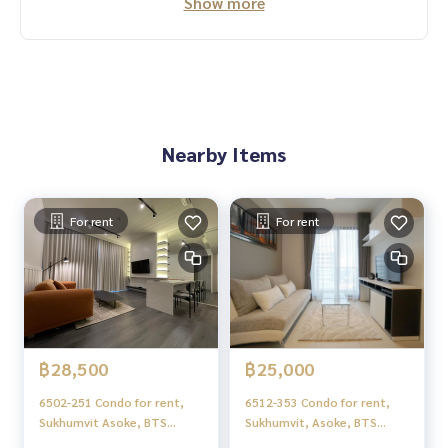
Show more
Nearby Items
For rent
For rent
฿28,500
฿25,000
6502-251 Condo for rent,
6512-353 Condo for rent,
Sukhumvit Asoke, BTS
Sukhumvit, Asoke, BTS
Ekkamai, The Lofts Ekkamai,
Ekkamai, The Lofts Ekkamai,