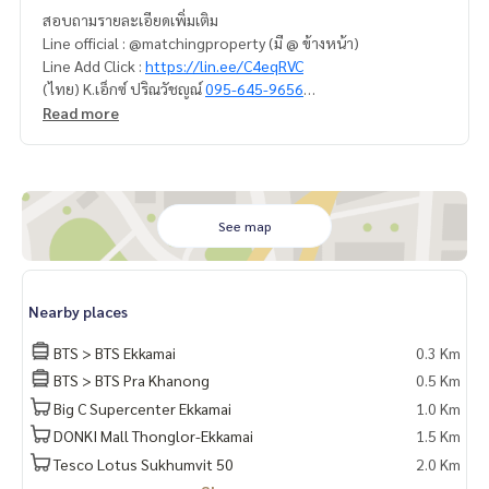
สอบถามรายละเอียดเพิ่มเติม
Line official : @matchingproperty (มี @ ข้างหน้า)
Line Add Click :
https://lin.ee/C4eqRVC
(ไทย) K.เอ็กซ์ ปริณวัชญณ์
095-645-9656
(Eng) K.Belle
098-6542399
Read more
.
รับฝากซื้อ ขาย เช่า ที่ดิน บ้าน ทาวเฮ้าส์ ทาวโฮม คอนโด อพาร์ทเม
นท์ โรงแรม รีสอร์ท กับทีมงานอสังหาฯมืออาชีพ ที่ทำงานกันเป็นร
ะบบเครือข่าย และใช้เทคโนโลยีล่าสุดในการทำการตลาดเพื่อหาลู
กค้าได้อย่างรวดเร็ว
See map
Nearby places
BTS > BTS Ekkamai
0.3 Km
BTS > BTS Pra Khanong
0.5 Km
Big C Supercenter Ekkamai
1.0 Km
DONKI Mall Thonglor-Ekkamai
1.5 Km
Tesco Lotus Sukhumvit 50
2.0 Km