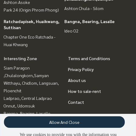
Ashton Asoke
Ashton Chula - Silom
Park 24 (Origin Phrom Phong)
Ratchadapisek, Huaikwang,
Bangna, Bearing, Lasalle
Suttisan
Ideo O2
Chapter One Eco Ratchada -
Huai Khwang
Interesting Zone
Terms and Conditions
Siam Paragon
Privacy Policy
,Chulalongkorn,Samyan
About us
Witthayu, Chidlom, Langsuan,
Ploenchit
How to sale-rent
Ladprao, Central Ladprao
Contact
Onnut, Udomsuk
Bangna, Bearing, Lasalle
Sukhumvit, Asoke, Thonglor
Allow And Close
Rama9, Petchburi, RCA
We use cookies to provide you with the information you
Ratchadapisek, Huaikwang,