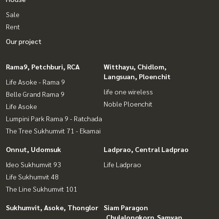
Sale
Rent
Our project
Rama9, Petchburi, RCA
Witthayu, Chidlom,
Langsuan, Ploenchit
Life Asoke - Rama 9
life one wireless
Belle Grand Rama 9
Noble Ploenchit
Life Asoke
Lumpini Park Rama 9 - Ratchada
The Tree Sukhumvit 71 - Ekamai
Onnut, Udomsuk
Ladprao, Central Ladprao
Ideo Sukhumvit 93
Life Ladprao
Life Sukhumvit 48
The Line Sukhumvit 101
Sukhumvit, Asoke, Thonglor
Siam Paragon
,Chulalongkorn,Samyan