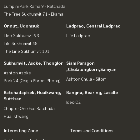
Lumpini Park Rama 9 - Ratchada
The Tree Sukhumvit 71 - Ekamai
Onnut, Udomsuk
Ladprao, Central Ladprao
Ideo Sukhumvit 93
Life Ladprao
Life Sukhumvit 48
The Line Sukhumvit 101
Sukhumvit, Asoke, Thonglor
Siam Paragon
,Chulalongkorn,Samyan
Ashton Asoke
Ashton Chula - Silom
Park 24 (Origin Phrom Phong)
Ratchadapisek, Huaikwang,
Bangna, Bearing, Lasalle
Suttisan
Ideo O2
Chapter One Eco Ratchada -
Huai Khwang
Interesting Zone
Terms and Conditions
Ratchadapisek, Huaikwang,