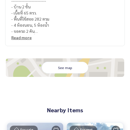
------------------------
- บ้าน 2 ชั้น
- เนื้อที่ 65 ตรว.
- พื้นที่ใช้สอย 282 ตรม
- 4 ห้องนอน, 5 ห้องน้ำ
- จอดรถ 2 คัน
- เฟอร์และเครื่องใช้ไฟฟ้าครบ
Read more
-------------------------
Contact us
Line official : @matchingproperty (with @ ahead)
Line Add Click :
https://lin.ee/C4eqRVC
(ไทย) K.เอ็กซ์ ปริณวัชญณ์
095-645-9656
See map
(Eng) K.Belle
098-6542399
.
รับฝากซื้อ ขาย เช่า ที่ดิน บ้าน ทาวเฮ้าส์ ทาวโฮม คอนโด อพาร์ทเม
นท์ โรงแรม รีสอร์ท กับทีมงานอสังหาฯมืออาชีพ ที่ทำงานกันเป็นร
ะบบเครือข่าย และใช้เทคโนโลยีล่าสุดในการทำการตลาดเพื่อหาลู
กค้าได้อย่างรวดเร็ว
Nearby Items
For sale
For rent