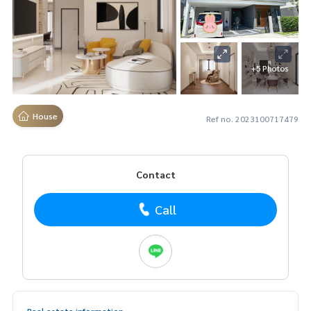
+5 Photos
House
Ref no. 2023100717479
Contact
Call
Real estate information