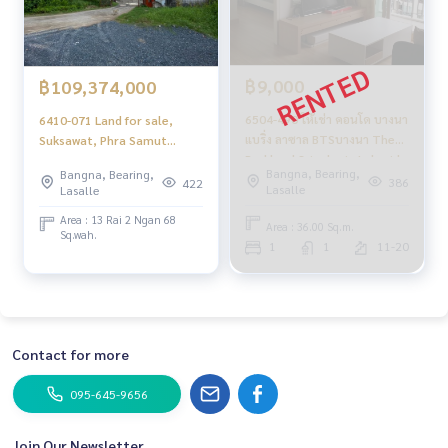
฿9,000
฿109,374,000
6504-490 ให้เช่า คอนโด บางนา
6410-071 Land for sale,
แบริ่ง ลาซาล BTSบางนา The
Suksawat, Phra Samut
Parkland Srinakarin Lakeside
Chedi, Samut Prakan,
Bangna, Bearing,
Bangna, Bearing,
1นอน วิวสระ
partially filled, 1 purple
386
422
Lasalle
Lasalle
plan, far from the
community.
Area : 13 Rai 2 Ngan 68
Area : 36.00 Sq.m.
Sq.wah.
1
1
11-20
Contact for more
095-645-9656
Join Our Newsletter