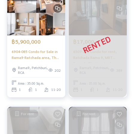
฿5,900,000
฿17,000
6904-085 Condo for Sale in
6507-292 Condo for rent,
Rama9-Ratchada area, The
Ratchada Rama 9, MRT
Line Asoke-Ratchada, MRT
Rama 9, The Line Asoke -
Rama9, Petchburi,
Rama9, Petchburi,
Rama9
Ratchada, 1 bedroom.
202
389
RCA
RCA
Area : 35.00 Sq.m.
Area : 35.00 Sq.m.
1
1
11-20
1
1
11-20
For rent
For rent