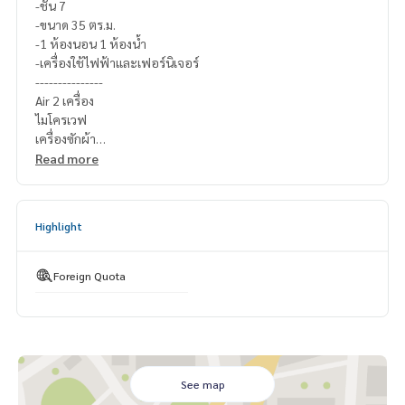
-ชั้น 7
-ขนาด 35 ตร.ม.
-1 ห้องนอน 1 ห้องน้ำ
-เครื่องใช้ไฟฟ้าและเฟอร์นิเจอร์
---------------
Air 2 เครื่อง
ไมโครเวฟ
เครื่องซักผ้า
ตู้เย็น
Read more
เตาไฟฟ้า และ ที่ดูดควัน
เครื่องทำน้ำอุ่น
Smart Tv
Highlight
โซฟา
เตียงและฟูก
ชุดโต๊ะทำงาน
Foreign Quota
---------------
สอบถามรายละเอียดเพิ่มเติม
Line official : @matchingproperty (มี @ ข้างหน้า)
Line Add Click :
https://lin.ee/C4eqRVC
(ไทย) K.เอ็กซ์ ปริณวัชญณ์
095-645-9656
(Eng) K.Belle
098-654-2399
See map
.