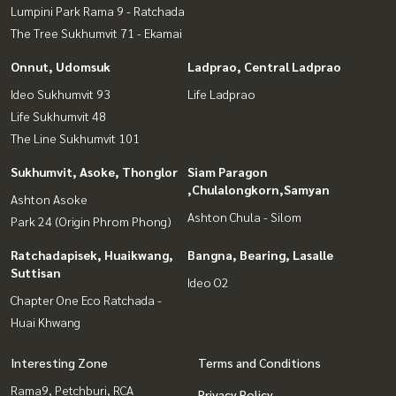
Lumpini Park Rama 9 - Ratchada
The Tree Sukhumvit 71 - Ekamai
Onnut, Udomsuk
Ladprao, Central Ladprao
Ideo Sukhumvit 93
Life Ladprao
Life Sukhumvit 48
The Line Sukhumvit 101
Sukhumvit, Asoke, Thonglor
Siam Paragon
,Chulalongkorn,Samyan
Ashton Asoke
Ashton Chula - Silom
Park 24 (Origin Phrom Phong)
Ratchadapisek, Huaikwang,
Bangna, Bearing, Lasalle
Suttisan
Ideo O2
Chapter One Eco Ratchada -
Huai Khwang
Interesting Zone
Terms and Conditions
Rama9, Petchburi, RCA
Privacy Policy