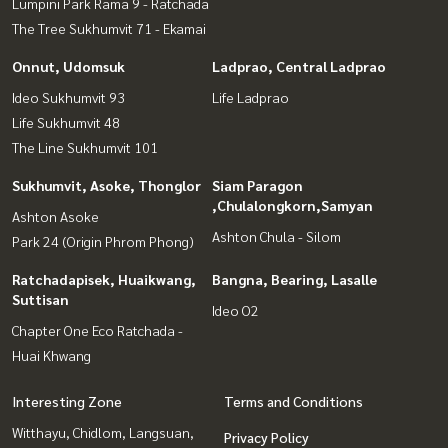
Lumpini Park Rama 9 - Ratchada
The Tree Sukhumvit 71 - Ekamai
Onnut, Udomsuk
Ladprao, Central Ladprao
Ideo Sukhumvit 93
Life Ladprao
Life Sukhumvit 48
The Line Sukhumvit 101
Sukhumvit, Asoke, Thonglor
Siam Paragon
,Chulalongkorn,Samyan
Ashton Asoke
Ashton Chula - Silom
Park 24 (Origin Phrom Phong)
Ratchadapisek, Huaikwang,
Bangna, Bearing, Lasalle
Suttisan
Ideo O2
Chapter One Eco Ratchada -
Huai Khwang
Interesting Zone
Terms and Conditions
Witthayu, Chidlom, Langsuan,
Privacy Policy