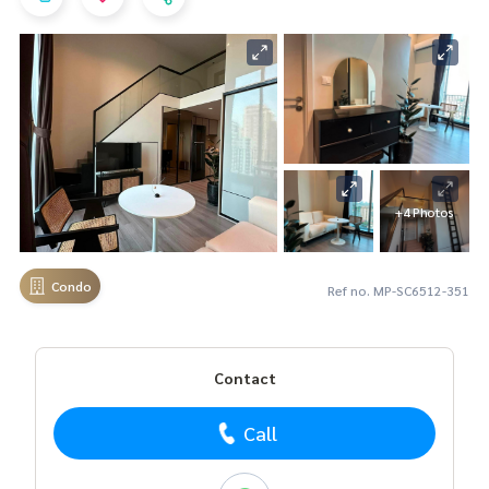
+4 Photos
Condo
Ref no. MP-SC6512-351
Contact
Call