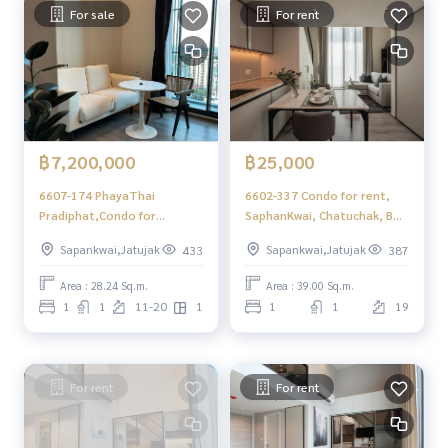
For sale
For rent
฿7,200,000
฿25,000
6607-174 PhayaThai
6602-337 Condo for rent,
Pradiphat,Condo for
SaphanKwai, Chatuchak, BTS
sale,BTS SaphanKhwai,The
Saphan Kwai, The Reserve
Sapankwai,Jatujak
Sapankwai,Jatujak
433
387
Reserve Phahol-
Phahol - Pradipat
Pradipat,Duplex
Area : 28.24 Sq.m.
Area : 39.00 Sq.m.
room,Luxury room.
1
1
11-20
1
1
1
19
For rent
For rent