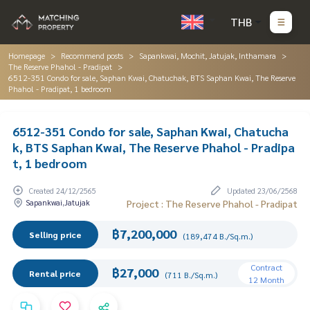
THB
Homepage
Recommend posts
Sapankwai, Mochit, Jatujak, Inthamara
The Reserve Phahol - Pradipat
6512-351 Condo for sale, Saphan Kwai, Chatuchak, BTS Saphan Kwai, The Reserve
Phahol - Pradipat, 1 bedroom
6512-351 Condo for sale, Saphan Kwai, Chatucha
k, BTS Saphan Kwai, The Reserve Phahol - Pradipa
t, 1 bedroom
Created 24/12/2565
Updated 23/06/2568
Sapankwai,Jatujak
Project : The Reserve Phahol - Pradipat
฿7,200,000
Selling price
(189,474 B./Sq.m.)
Contract
฿27,000
Rental price
(711 B./Sq.m.)
12 Month