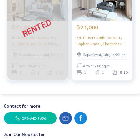
฿22,000
฿23,000
6506-342 Condo for rent,
6410-084 Condo for rent,
Saphan Khwai, Chatuchak,
Saphan Khwai, Chatuchak,
BTS Saphan Khwai, The
BTS Saphan Kwai, The
Sapankwai,Jatujak
Sapankwai,Jatujak
372
453
Reserve Phahol - Pradipat
Reserve Phahol - Pradipat
Duplex 1 bed.
Area : 40.00 Sq.m.
Area : 37.00 Sq.m.
1
1
5-10
1
1
5-10
Contact for more
095-645-9656
Join Our Newsletter