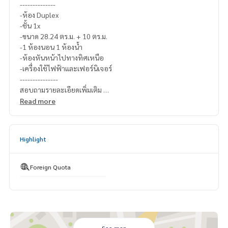
--------------
-ห้อง Duplex
-ชั้น 1x
-ขนาด 28.24 ตร.ม. + 10 ตร.ม.
-1 ห้องนอน 1 ห้องน้ำ
-ห้องหันหน้าไปทางทิศเหนือ
-เครื่องใช้ไฟฟ้าและเฟอร์นิเจอร์
---------------
สอบถามรายละเอียดเพิ่มเติม
Line official : @matchingproperty (มี @ ข้างหน้า)
Read more
Line Add Click :
https://lin.ee/C4eqRVC
(ไทย) K.เอ็กซ์ ปริณวัชญณ์
095-645-9656
(Eng) K.Belle
098-654-2399
Highlight
.
รับฝากซื้อ ขาย เช่า ที่ดิน บ้าน ทาวเฮ้าส์ ทาวโฮม คอนโด อพาร์ทเม
นท์ โรงแรม รีสอร์ท กับทีมงานอสังหาฯมืออาชีพ ที่ทำงานกันเป็นร
Foreign Quota
ะบบเครือข่าย และใช้เทคโนโลยีล่าสุดในการทำการตลาดเพื่อหาลู
กค้าได้อย่างรวดเร็ว