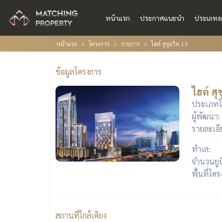
หน้าแรก
ประกาศแนะนำ
ประเภทอ
หน้าแรก
โครงการ
รายการ
ไฮด์ สุขุมวิท 13
ข้อมูลโครงการ
ไฮด์ สุ
ประเภทโ
ผู้พัฒนา:
รายละเอี
ทำเล:
จำนวนยูน
พื้นที่โค
สถานที่ใกล้เคียง