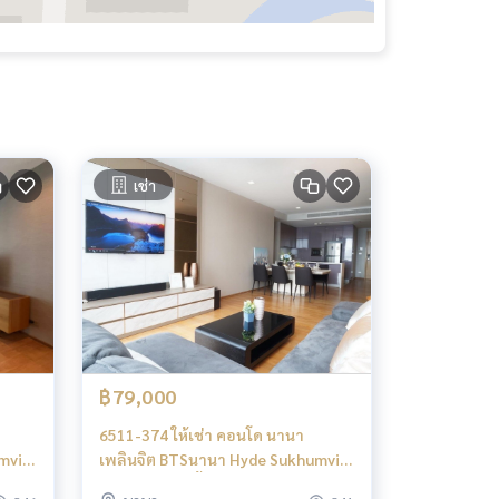
เช่า
฿79,000
6511-374 ให้เช่า คอนโด นานา
mvit
เพลินจิต BTSนานา Hyde Sukhumvit
13 2ห้องนอน ชั้นสูง