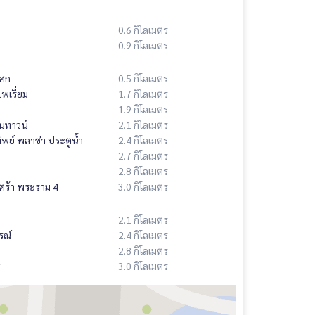
0.6 กิโลเมตร
0.9 กิโลเมตร
โศก
0.5 กิโลเมตร
โพเรี่ยม
1.7 กิโลเมตร
1.9 กิโลเมตร
ูนทาวน์
2.1 กิโลเมตร
ทิพย์ พลาซ่า ประตูน้ำ
2.4 กิโลเมตร
2.7 กิโลเมตร
2.8 กิโลเมตร
์ตร้า พระราม 4
3.0 กิโลเมตร
2.1 กิโลเมตร
รณ์
2.4 กิโลเมตร
2.8 กิโลเมตร
ช
3.0 กิโลเมตร