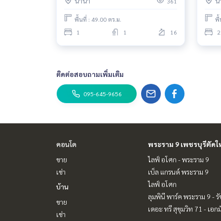
นานา
น
361
พื้นที่ : 49.00 ตร.ม.
พื
1
1
16
2
ติดต่อสอบถามเพิ่มเติม
095-645-9656
คอนโด
พระราม 9 เพชรบุรีตัดใ
ขาย
ไลฟ์ อโศก - พระราม 9
เช่า
เบ็ล แกรนด์ พระราม 9
ไลฟ์ อโศก
บ้าน
ลุมพินี พาร์ค พระราม 9 - ร
ขาย
เดอะ ทรี สุขุมวิท 71 - เอกม
เช่า