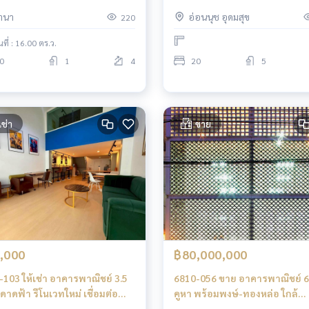
พระโขนง
านา
อ่อนนุช อุดมสุข
220
้นที่ : 16.00 ตร.ว.
0
1
4
20
5
เช่า
ขาย
,000
฿80,000,000
-103 ให้เช่า อาคารพาณิชย์ 3.5
6810-056 ขาย อาคารพาณิชย์ 6 ช
+ ดาดฟ้า รีโนเวทใหม่ เชื่อมต่อ
คูหา พร้อมพงษ์-ทองหล่อ ใกล้
าม4-พร้อมพงษ์
รพ.สมิติเวช