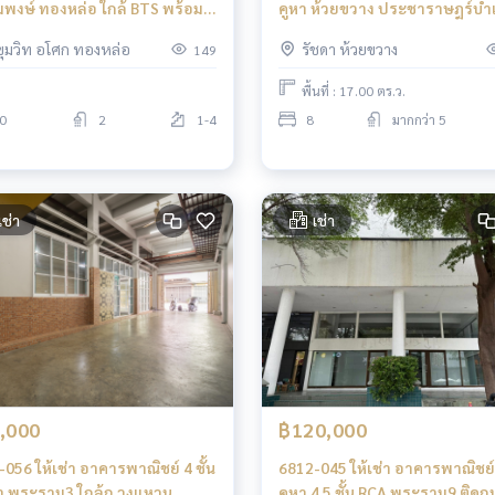
มพงษ์ ทองหล่อ ใกล้ BTS พร้อม
คูหา ห้วยขวาง ประชาราษฎร์บำ
ุขุมวิท อโศก ทองหล่อ
รัชดา ห้วยขวาง
149
พื้นที่ : 17.00 ตร.ว.
0
2
1-4
8
มากกว่า 5
เช่า
เช่า
,000
฿120,000
056 ให้เช่า อาคารพาณิชย์ 4 ชั้น
6812-045 ให้เช่า อาคารพาณิชย์
หา พระราม3 ใกล้ถ.วงแหวน
คูหา 4.5 ชั้น RCA พระราม9 ติดถ