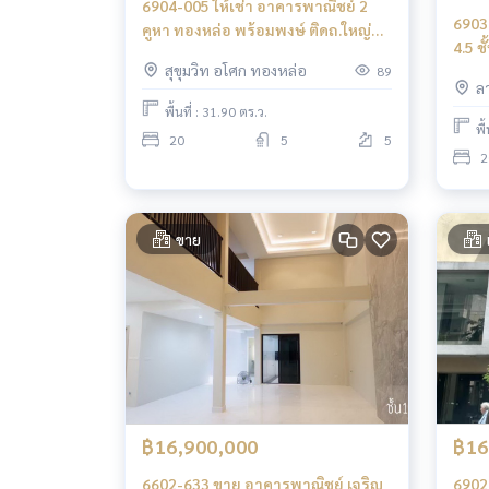
6904-005 ให้เช่า อาคารพาณิชย์ 2
6903
คูหา ทองหล่อ พร้อมพงษ์ ติดถ.ใหญ่
4.5 ช
สุขุมวิท 200 ม.จาก BTS ทองหล่อ
สุขุมวิท อโศก ทองหล่อ
ทำเล
89
ล
พื้นที่ : 31.90 ตร.ว.
พื
20
5
5
2
ขาย
฿16,900,000
฿16
6602-633 ขาย อาคารพาณิชย์ เจริญ
6902