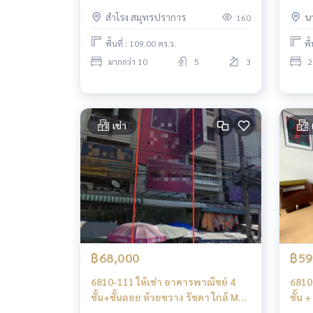
เจมอร์
สำโรง สมุทรปราการ
น
160
พื้นที่ : 109.00 ตร.ว.
พื
มากกว่า 10
5
3
2
เช่า
฿68,000
฿59
6810-111 ให้เช่า อาคารพาณิชย์ 4
6810
ชั้น+ชั้นลอย ห้วยขวาง รัชดา ใกล้ MRT
ชั้น 
ห้วยขวาง เหมาะสำหรับค้าขาย
พระร