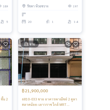
เหมาะสำหรับคลินิก
รัชดา ห้วยขวาง
189
197
5
20
1
1-4
ขาย
฿21,900,000
ั้น 2
6810-033 ขาย อาคารพาณิชย์ 2 คูหา
ตลาดน้อย-เยาวราช ใกล้ MRT
หัวลำโพง