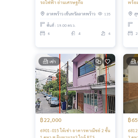
รถไฟฟ้า ย่านเศรษฐกิจ
พร้อ
พงษ์
ลาดพร้าว เซ็นทรัลลาดพร้าว
ส
135
พื้นที่ : 19.00 ตร.ว.
6
4
6
2
เช่า
฿22,000
฿65
6901-015 ให้เช่า อาคารพาณิชย์ 2 ชั้น
6812-
1 คูหา ซ.อินทามระ3 ใกล้ BTS
2 คู