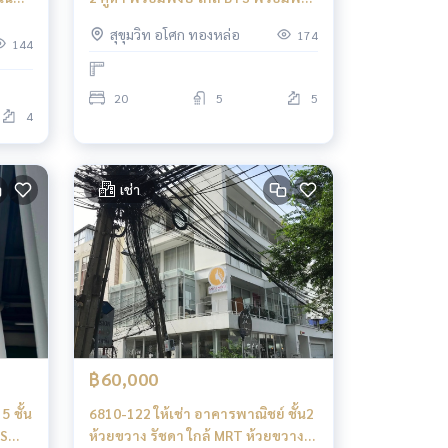
และ EmDistrict
สุขุมวิท อโศก ทองหล่อ
174
144
20
5
5
4
เช่า
฿60,000
5 ชั้น
6810-122 ให้เช่า อาคารพาณิชย์ ชั้น2
TS
ห้วยขวาง รัชดา ใกล้ MRT ห้วยขวาง