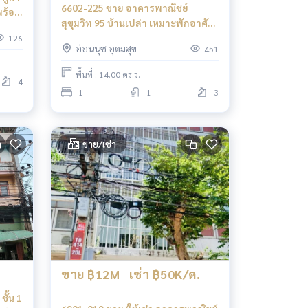
6602-225 ขาย อาคารพาณิชย์
พร้อม
สุขุมวิท 95 บ้านเปล่า เหมาะพักอาศัย
ไม่รับจดทะเบียนบริษัท
126
อ่อนนุช อุดมสุข
451
พื้นที่ : 14.00 ตร.ว.
4
1
1
3
ขาย/เช่า
ขาย ฿12M
|
เช่า ฿50K/ด.
ั้น 1