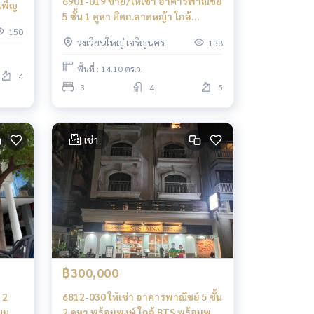
6901-019 ขาย/ให้เช่า อาคารพาณิชย์
เพ็ญ
5 ชั้น 1 คูหา ติดถ.ลาดหญ้า ใกล้
โรบินสัน
150
วงเวียนใหญ่ เจริญนคร
138
พื้นที่ : 14.10 ตร.ว.
4
3
4
5
เช่า
฿300,000
 2
6812-030 ให้เช่า อาคารพาณิชย์ 5 ชั้น
นน
2 คูหา พร้อมพงษ์ ใกล้ BTS พร้อมพงษ์