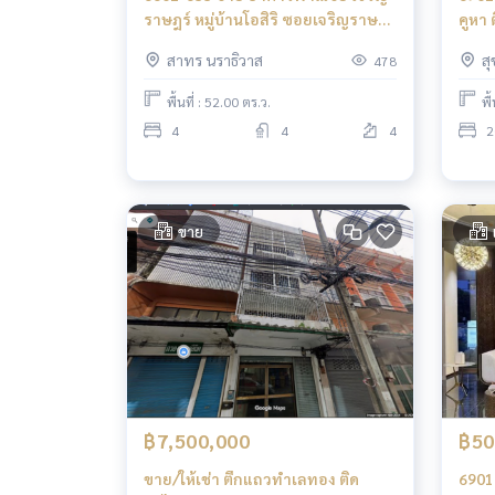
ราษฎร์ หมู่บ้านโอสิริ ซอยเจริญราษฎร์
คูหา 
2คูหา เหมาะอยู่อาศัย โฮมออฟฟิศ
ทองห
สาทร นราธิวาส
ส
478
พื้นที่ : 52.00 ตร.ว.
พื
4
4
4
2
ขาย
฿7,500,000
฿50
ขาย/ให้เช่า ตึกแถวทำเลทอง ติด
6901