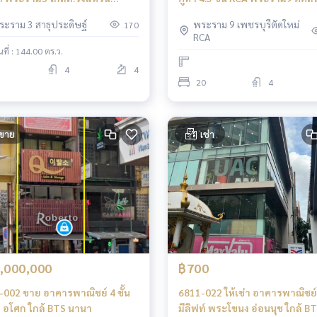
าหกรรม
ใหญ่ มองเห็นหน้าร้านชัดเจน
ระราม 3 สาธุประดิษฐ์
พระราม 9 เพชรบุรีตัดใหม่
170
RCA
้นที่ : 144.00 ตร.ว.
4
4
20
4
ขาย
เช่า
,000,000
฿700
-002 ขาย อาคารพาณิชย์ 4 ชั้น
6811-022 ให้เช่า อาคารพาณิชย์ 
 อโศก ใกล้ BTS นานา
มีลิฟท์ พระโขนง อ่อนนุช ใกล้ B