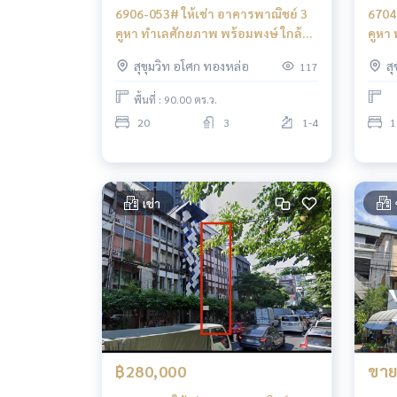
6906-053# ให้เช่า อาคารพาณิชย์ 3
6704
คูหา ทำเลศักยภาพ พร้อมพงษ์ ใกล้
คูหา 
BTS พร้อมพงษ์ 300 ม.
สุขุมวิท อโศก ทองหล่อ
ส
117
พื้นที่ : 90.00 ตร.ว.
20
3
1-4
1
เช่า
฿280,000
ขาย