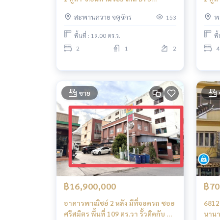
สะพานควาย
อุตส
สะพานควาย จตุจักร
พ
153
พื้นที่ : 19.00 ตร.ว.
พื
2
1
2
4
ขาย
฿16,900,000
฿70
อาคารพาณิชย์ 2 หลัง มีที่จอดรถ ซอย
6812
ศรีสมิตร พื้นที่ 109 ตร.วา รั้วติดกับ ซี
นานา