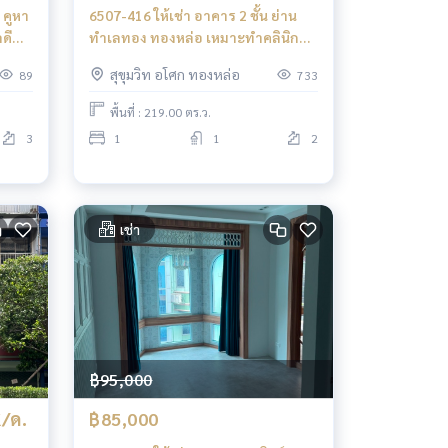
 คูหา
6507-416 ให้เช่า อาคาร 2 ชั้น ย่าน
ดี
ทำเลทอง ทองหล่อ เหมาะทำคลินิก
โรงพยาบาล โอมากาเสะ
สุขุมวิท อโศก ทองหล่อ
89
733
พื้นที่ : 219.00 ตร.ว.
3
1
1
2
เช่า
฿95,000
K/ด.
฿85,000