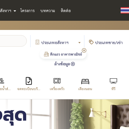
สังหาฯ
โครงการ
บทความ
ติดต่อ
ประเภท
อสังหาฯ
ประเภท
ขาย/เช่า
ตึกแถว อาคารพาณิชย์
ล้างข้อมูล
น้ำส่...
จดทะเบียนบริ...
เครื่องครัว
เตียงนอน
ทีวี