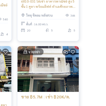
6810-031 ให้เช่า อาคารพาณิชย์ สูง 5
ณิชย์
ชั้น 1 คูหา พร้อมลิฟท์ ทำเลศักยภาพ
ใกล้ BTS ชิดลม
วิทยุ ชิดลม หลังสวน
ท
346
540
พื้นที่ : 16.00 ตร.ว.
20
5
5
4
ขาย/เช่า
ขาย ฿5.7M
|
เช่า ฿20K/ด.
 คูหา