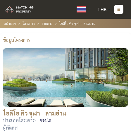
THB
หน้าแรก
โครงการ
รายการ
ไอดีโอ คิว จุฬา - สามย่าน
ข้อมูลโครงการ
ไอดีโอ คิว จุฬา - สามย่าน
ประเภทโครงการ:
คอนโด
ผู้พัฒนา:
-