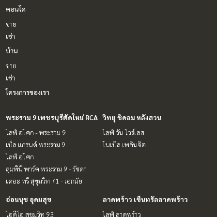
คอนโด
ขาย
เช่า
บ้าน
ขาย
เช่า
โครงการของเรา
พระราม 9 เพชรบุรีตัดใหม่ RCA
วิทยุ ชิดลม หลังสวน
ไลฟ์ อโศก - พระราม 9
ไลฟ์ วัน ไวร์เลส
เบ็ล แกรนด์ พระราม 9
โนเบิล เพลินจิต
ไลฟ์ อโศก
ลุมพินี พาร์ค พระราม 9 - รัชดา
เดอะ ทรี สุขุมวิท 71 - เอกมัย
อ่อนนุช อุดมสุข
ลาดพร้าว เซ็นทรัลลาดพร้าว
ไอดีโอ สุขุมวิท 93
ไลฟ์ ลาดพร้าว