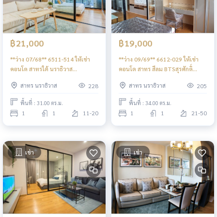
฿21,000
฿19,000
**ว่าง 07/68** 6511-514 ให้เช่า
**ว่าง 09/69** 6612-029 ให้เช่า
คอนโด สาทรใต้ นราธิวาส
คอนโด สาทร สีลม BTSสุรศักดิ์
BTSสะพานตากสิน Noble Revo
Noble Revo Silom 1ห้องนอน ชั้น
สาทร นราธิวาส
สาทร นราธิวาส
228
205
Silom 1ห้องนอน
สูง
พื้นที่ : 31.00 ตร.ม.
พื้นที่ : 34.00 ตร.ม.
1
1
11-20
1
1
21-50
เช่า
เช่า