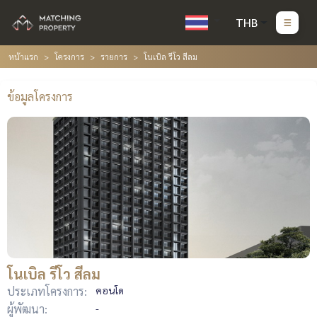
THB
หน้าแรก
โครงการ
รายการ
โนเบิล รีโว สีลม
ข้อมูลโครงการ
โนเบิล รีโว สีลม
ประเภทโครงการ:
คอนโด
ผู้พัฒนา:
-