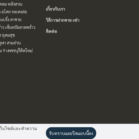
ชิดลม หลังสวน
เกี่ยวกับเรา
ิท อโศก ทองหล่อ
แบริ่ง ลาซาล
วิธีการฝากขาย-เช่า
าว เซ็นทรัลลาดพร้าว
ติดต่อ
ช อุดมสุข
ุฬา สามย่าน
 9 เพชรบุรีตัดใหม่
านเว็บไซต์และทำความ
รับทราบและปิดแถบนี้ลง