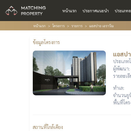
หน้าแรก
ประกาศแนะนำ
ประเภทอ
หน้าแรก
โครงการ
รายการ
แอสปาย เอราวัณ
ข้อมูลโครงการ
แอสปา
ประเภทโ
ผู้พัฒนา:
รายละเอี
ทำเล:
จำนวนยูน
พื้นที่โค
สถานที่ใกล้เคียง