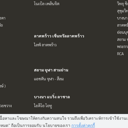
โนเบิล เพลินจิต
วิทยุ 
สุขุมว
ัชดา
บางนา 
ัย
ลาดพร้
อ่อนนุ
ลาดพร้าว เซ็นทรัลลาดพร้าว
สยาม จ
ไลฟ์ ลาดพร้าว
พระราม
RCA
สยาม จุฬา สามย่าน
แอชตัน จุฬา - สีลม
ษ์ )
บางนา แบริ่ง ลาซาล
ห้วยขวาง
ไอดีโอ โอทู
 แสดงเนื้อหาและโฆษณาให้ตรงกับความสนใจ รวมถึงเพื่อวิเคราะห์การเข้าใช้ง
Power by
Livinginsider.com
ทั้งหมด” ถือเป็นการยอมรับ นโยบายของเรา
การตั้งค่าคุกกี้