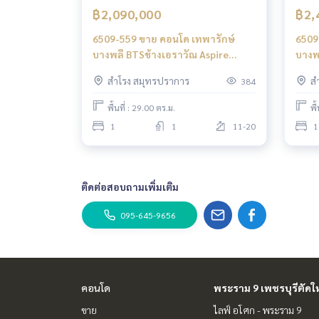
฿2,090,000
฿2,
6509-559 ขาย คอนโด เทพารักษ์
6509
บางพลี BTSช้างเอราวัณ Aspire
บางพ
Erawan 1ห้องนอน วิวสระ
Eraw
สำโรง สมุทรปราการ
ส
384
พื้นที่ : 29.00 ตร.ม.
พื
1
1
11-20
1
ติดต่อสอบถามเพิ่มเติม
095-645-9656
คอนโด
พระราม 9 เพชรบุรีตัดใ
ขาย
ไลฟ์ อโศก - พระราม 9