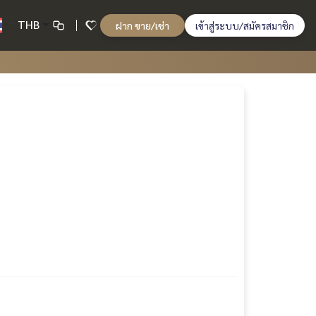
THB
ฝาก ขาย/เช่า
เข้าสู่ระบบ/สมัครสมาชิก