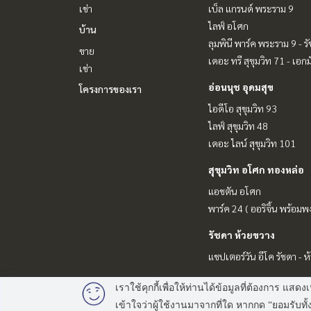
เช่า
เบ็ล แกรนด์ พระราม 9
ไลฟ์ อโศก
บ้าน
ลุมพินี พาร์ค พระราม 9 - ร
ขาย
เดอะ ทรี สุขุมวิท 71 - เอกม
เช่า
อ่อนนุช อุดมสุข
โครงการของเรา
ไอดีโอ สุขุมวิท 93
ไลฟ์ สุขุมวิท 48
เดอะ ไลน์ สุขุมวิท 101
สุขุมวิท อโศก ทองหล่อ
แอชตัน อโศก
พาร์ค 24 ( ออริจิ้น พร้อมพง
รัชดา ห้วยขวาง
แชปเตอร์วัน อีโค รัชดา - 
เราใช้คุกกี้เพื่อให้ท่านได้ข้อมูลที่ต้องการ
เข้าใจว่าผู้ใช้งานมาจากที่ใด หากกด “ยอมรับ