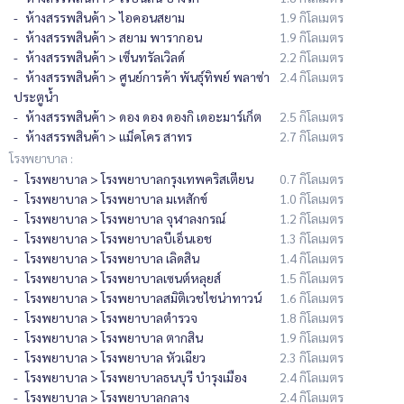
ห้างสรรพสินค้า > ไอคอนสยาม
1.9 กิโลเมตร
ห้างสรรพสินค้า > สยาม พารากอน
1.9 กิโลเมตร
ห้างสรรพสินค้า > เซ็นทรัลเวิลด์
2.2 กิโลเมตร
ห้างสรรพสินค้า > ศูนย์การค้า พันธุ์ทิพย์ พลาซ่า
2.4 กิโลเมตร
ประตูน้ำ
ห้างสรรพสินค้า > ดอง ดอง ดองกิ เดอะมาร์เก็ต
2.5 กิโลเมตร
ห้างสรรพสินค้า > แม็คโคร สาทร
2.7 กิโลเมตร
โรงพยาบาล :
โรงพยาบาล > โรงพยาบาลกรุงเทพคริสเตียน
0.7 กิโลเมตร
โรงพยาบาล > โรงพยาบาล มเหสักข์
1.0 กิโลเมตร
โรงพยาบาล > โรงพยาบาล จุฬาลงกรณ์
1.2 กิโลเมตร
โรงพยาบาล > โรงพยาบาลบีเอ็นเอช
1.3 กิโลเมตร
โรงพยาบาล > โรงพยาบาล เลิดสิน
1.4 กิโลเมตร
โรงพยาบาล > โรงพยาบาลเซนต์หลุยส์
1.5 กิโลเมตร
โรงพยาบาล > โรงพยาบาลสมิติเวชไชน่าทาวน์
1.6 กิโลเมตร
โรงพยาบาล > โรงพยาบาลตำรวจ
1.8 กิโลเมตร
โรงพยาบาล > โรงพยาบาล ตากสิน
1.9 กิโลเมตร
โรงพยาบาล > โรงพยาบาล หัวเฉียว
2.3 กิโลเมตร
โรงพยาบาล > โรงพยาบาลธนบุรี บำรุงเมือง
2.4 กิโลเมตร
โรงพยาบาล > โรงพยาบาลกลาง
2.4 กิโลเมตร