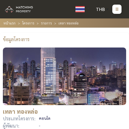
THB
หน้าแรก
โครงการ
รายการ
เทลา ทองหล่อ
ข้อมูลโครงการ
เทลา ทองหล่อ
ประเภทโครงการ:
คอนโด
ผู้พัฒนา:
-