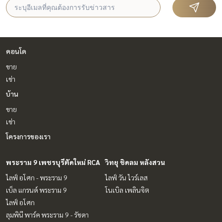
คอนโด
ขาย
เช่า
บ้าน
ขาย
เช่า
โครงการของเรา
พระราม 9 เพชรบุรีตัดใหม่ RCA
วิทยุ ชิดลม หลังสวน
ไลฟ์ อโศก - พระราม 9
ไลฟ์ วัน ไวร์เลส
เบ็ล แกรนด์ พระราม 9
โนเบิล เพลินจิต
ไลฟ์ อโศก
ลุมพินี พาร์ค พระราม 9 - รัชดา