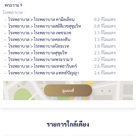
พระราม 9
โรงพยาบาล :
โรงพยาบาล > โรงพยาบาล คามิลเลียน
0.2 กิโลเมตร
โรงพยาบาล > โรงพยาบาลสมิติเวชสุขุมวิท
0.8 กิโลเมตร
โรงพยาบาล > โรงพยาบาล เพชรเวช
1.3 กิโลเมตร
โรงพยาบาล > โรงพยาบาลคลองตัน
1.3 กิโลเมตร
โรงพยาบาล > โรงพยาบาลปิยะเวท
1.8 กิโลเมตร
โรงพยาบาล > โรงพยาบาลสุขุมวิท
2.1 กิโลเมตร
โรงพยาบาล > โรงพยาบาลพระราม 9
2.2 กิโลเมตร
โรงพยาบาล > โรงพยาบาลเทพธารินทร์
2.6 กิโลเมตร
โรงพยาบาล > โรงพยาบาล แพทย์ปัญญา
2.6 กิโลเมตร
ดูแผนที่
รายการใกล้เคียง