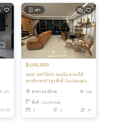
เช่า
฿100,000
6601-209 ให้เช่า คอนโด สาทรใต้
นราธิวาส BTSสุรศักดิ์ The Bangkok
orn
Sathorn 2ห้องนอน ชั้นสูง
สาทร นราธิวาส
197
234
พื้นที่ : 126.00 ตร.ม.
11-20
2
2
27