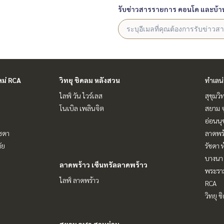
รับข่าวสารรายการ คอนโด และบ้า
หม่ RCA
วิทยุ ชิดลม หลังสวน
ทำเลน
ไลฟ์ วัน ไวร์เลส
สุขุมว
โนเบิล เพลินจิต
สยาม จ
อ่อนนุ
ัชดา
ลาดพร้
ัย
รัชดา 
บางนา 
ลาดพร้าว เซ็นทรัลลาดพร้าว
พระราม
ไลฟ์ ลาดพร้าว
RCA
วิทยุ 