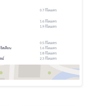
0.7 กิโลเมตร
1.6 กิโลเมตร
1.9 กิโลเมตร
0.5 กิโลเมตร
ิสเตียน
1.6 กิโลเมตร
1.8 กิโลเมตร
รณ์
2.3 กิโลเมตร