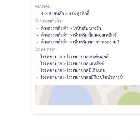
คมนาคม :
BTS สายหลัก > BTS สุรศักดิ์
ห้างสรรพสินค้า :
ห้างสรรพสินค้า > โรบินสัน บางรัก
ห้างสรรพสินค้า > เซ็นทรัล สีลมคอมเพล็กซ์
ห้างสรรพสินค้า > เซ็นทรัลพลาซ่า พระราม 3
โรงพยาบาล :
โรงพยาบาล > โรงพยาบาลเซนต์หลุยส์
โรงพยาบาล > โรงพยาบาล มเหสักข์
โรงพยาบาล > โรงพยาบาลบีเอ็นเอช
โรงพยาบาล > โรงพยาบาลสมิติเวชไชน่าทาวน์