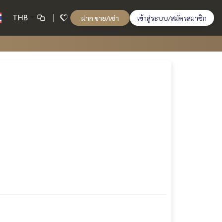
THB
ฝาก ขาย/เช่า
เข้าสู่ระบบ/สมัครสมาชิก