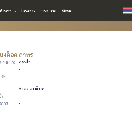
สังหาฯ
โครงการ
บทความ
ติดต่อ
แบงค็อค สาทร
ครงการ:
คอนโด
-
ยด:
สาทร นราธิวาส
ิต:
-
รงการ:
-