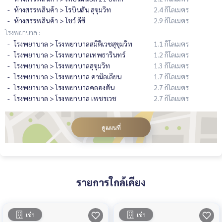
ห้างสรรพสินค้า > โรบินสัน สุขุมวิท
2.4 กิโลเมตร
ห้างสรรพสินค้า > โชว์ ดีซี
2.9 กิโลเมตร
โรงพยาบาล :
โรงพยาบาล > โรงพยาบาลสมิติเวชสุขุมวิท
1.1 กิโลเมตร
โรงพยาบาล > โรงพยาบาลเทพธารินทร์
1.2 กิโลเมตร
โรงพยาบาล > โรงพยาบาลสุขุมวิท
1.3 กิโลเมตร
โรงพยาบาล > โรงพยาบาล คามิลเลียน
1.7 กิโลเมตร
โรงพยาบาล > โรงพยาบาลคลองตัน
2.7 กิโลเมตร
โรงพยาบาล > โรงพยาบาล เพชรเวช
2.7 กิโลเมตร
ดูแผนที่
รายการใกล้เคียง
เช่า
เช่า