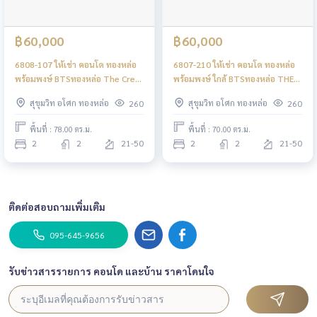
฿60,000
฿60,000
6808-107 ให้เช่า คอนโด ทองหล่อ
6807-210 ให้เช่า คอนโด ทองหล่อ
พร้อมพงษ์ BTSทองหล่อ The Crest
พร้อมพงษ์ ใกล้ BTSทองหล่อ THE
Sukhumvit 34 2นอน ชั้นสูง
CREST SUKHUMVIT34
สุขุมวิท อโศก ทองหล่อ
สุขุมวิท อโศก ทองหล่อ
260
260
พื้นที่ : 78.00 ตร.ม.
พื้นที่ : 70.00 ตร.ม.
2
2
21-50
2
2
21-50
ติดต่อสอบถามเพิ่มเติม
095-645-9656
รับข่าวสารรายการ คอนโด และบ้าน ราคาโดนใจ