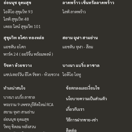
อ่อนนุช อุดมสุข
ลาดพร้าว เซ็นทรัลลาดพร้าว
ไอดีโอ สุขุมวิท 93
ไลฟ์ ลาดพร้าว
ไลฟ์ สุขุมวิท 48
เดอะ ไลน์ สุขุมวิท 101
สุขุมวิท อโศก ทองหล่อ
สยาม จุฬา สามย่าน
แอชตัน อโศก
แอชตัน จุฬา - สีลม
พาร์ค 24 ( ออริจิ้น พร้อมพงษ์ )
รัชดา ห้วยขวาง
บางนา แบริ่ง ลาซาล
แชปเตอร์วัน อีโค รัชดา - ห้วยขวาง
ไอดีโอ โอทู
ทำเลน่าสนใจ
ข้อตกลงและเงื่อนไข
บางนา แบริ่ง ลาซาล
นโยบายความเป็นส่วนตัว
พระราม 9 เพชรบุรีตัดใหม่ RCA
เกี่ยวกับเรา
สยาม จุฬา สามย่าน
อ่อนนุช อุดมสุข
วิธีการฝากขาย-เช่า
วิทยุ ชิดลม หลังสวน
ติดต่อ