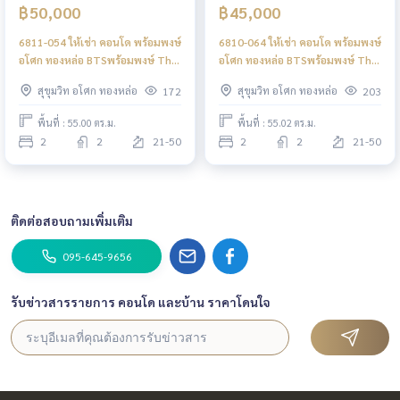
฿50,000
฿45,000
6811-054 ให้เช่า คอนโด พร้อมพงษ์
6810-064 ให้เช่า คอนโด พร้อมพงษ์
อโศก ทองหล่อ BTSพร้อมพงษ์ The
อโศก ทองหล่อ BTSพร้อมพงษ์ The
Lumpini 24 2 ห้องนอน
Lumpini 24 2 ห้องนอน
สุขุมวิท อโศก ทองหล่อ
สุขุมวิท อโศก ทองหล่อ
172
203
พื้นที่ : 55.00 ตร.ม.
พื้นที่ : 55.02 ตร.ม.
2
2
21-50
2
2
21-50
ติดต่อสอบถามเพิ่มเติม
095-645-9656
รับข่าวสารรายการ คอนโด และบ้าน ราคาโดนใจ