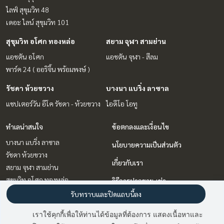
ไลฟ์ สุขุมวิท 48
เดอะ ไลน์ สุขุมวิท 101
สุขุมวิท อโศก ทองหล่อ
สยาม จุฬา สามย่าน
แอชตัน อโศก
แอชตัน จุฬา - สีลม
พาร์ค 24 ( ออริจิ้น พร้อมพงษ์ )
รัชดา ห้วยขวาง
บางนา แบริ่ง ลาซาล
แชปเตอร์วัน อีโค รัชดา - ห้วยขวาง
ไอดีโอ โอทู
ทำเลน่าสนใจ
ข้อตกลงและเงื่อนไข
บางนา แบริ่ง ลาซาล
นโยบายความเป็นส่วนตัว
รัชดา ห้วยขวาง
เกี่ยวกับเรา
สยาม จุฬา สามย่าน
สุขุมวิท อโศก ทองหล่อ
วิธีการฝากขาย-เช่า
ลาดพร้าว เซ็นทรัลลาดพร้าว
รับทราบและปิดแถบนี้ลง
ติดต่อ
พระราม 9 เพชรบุรีตัดใหม่ RCA
เราใช้คุกกี้เพื่อให้ท่านได้ข้อมูลที่ต้องการ แสดงเนื้อหาและ
วิทยุ ชิดลม หลังสวน