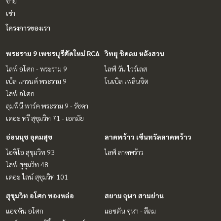
ขาย
เช่า
โครงการของเรา
พระราม 9 เพชรบุรีตัดใหม่ RCA
วิทยุ ชิดลม หลังสวน
ไลฟ์ อโศก - พระราม 9
ไลฟ์ วัน ไวร์เลส
เบ็ล แกรนด์ พระราม 9
โนเบิล เพลินจิต
ไลฟ์ อโศก
ลุมพินี พาร์ค พระราม 9 - รัชดา
เดอะ ทรี สุขุมวิท 71 - เอกมัย
อ่อนนุช อุดมสุข
ลาดพร้าว เซ็นทรัลลาดพร้าว
ไอดีโอ สุขุมวิท 93
ไลฟ์ ลาดพร้าว
ไลฟ์ สุขุมวิท 48
เดอะ ไลน์ สุขุมวิท 101
สุขุมวิท อโศก ทองหล่อ
สยาม จุฬา สามย่าน
แอชตัน อโศก
แอชตัน จุฬา - สีลม