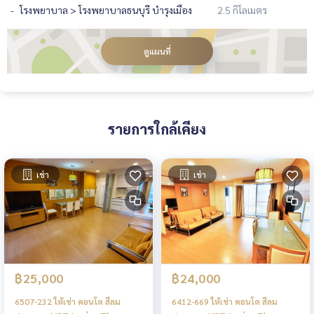
โรงพยาบาล > โรงพยาบาลธนบุรี บำรุงเมือง
2.5 กิโลเมตร
ดูแผนที่
รายการใกล้เคียง
เช่า
เช่า
฿25,000
฿24,000
6507-232 ให้เช่า คอนโด สีลม
6412-669 ให้เช่า คอนโด สีลม