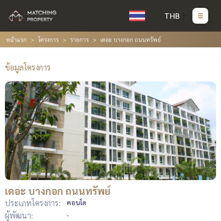
THB
หน้าแรก
โครงการ
รายการ
เดอะ บางกอก ถนนทรัพย์
ข้อมูลโครงการ
เดอะ บางกอก ถนนทรัพย์
ประเภทโครงการ:
คอนโด
ผู้พัฒนา:
-