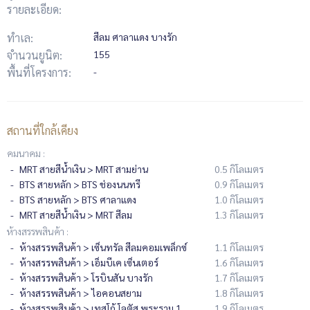
รายละเอียด:
ทำเล:
สีลม ศาลาแดง บางรัก
จำนวนยูนิต:
155
พื้นที่โครงการ:
-
สถานที่ใกล้เคียง
คมนาคม :
MRT สายสีน้ำเงิน > MRT สามย่าน
0.5 กิโลเมตร
BTS สายหลัก > BTS ช่องนนทรี
0.9 กิโลเมตร
BTS สายหลัก > BTS ศาลาแดง
1.0 กิโลเมตร
MRT สายสีน้ำเงิน > MRT สีลม
1.3 กิโลเมตร
ห้างสรรพสินค้า :
ห้างสรรพสินค้า > เซ็นทรัล สีลมคอมเพล็กซ์
1.1 กิโลเมตร
ห้างสรรพสินค้า > เอ็มบีเค เซ็นเตอร์
1.6 กิโลเมตร
ห้างสรรพสินค้า > โรบินสัน บางรัก
1.7 กิโลเมตร
ห้างสรรพสินค้า > ไอคอนสยาม
1.8 กิโลเมตร
ห้างสรรพสินค้า > เทสโก้ โลตัส พระราม 1
1.9 กิโลเมตร