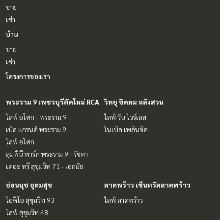
ขาย
เช่า
บ้าน
ขาย
เช่า
โครงการของเรา
พระราม 9 เพชรบุรีตัดใหม่ RCA
วิทยุ ชิดลม หลังสวน
ไลฟ์ อโศก - พระราม 9
ไลฟ์ วัน ไวร์เลส
เบ็ล แกรนด์ พระราม 9
โนเบิล เพลินจิต
ไลฟ์ อโศก
ลุมพินี พาร์ค พระราม 9 - รัชดา
เดอะ ทรี สุขุมวิท 71 - เอกมัย
อ่อนนุช อุดมสุข
ลาดพร้าว เซ็นทรัลลาดพร้าว
ไอดีโอ สุขุมวิท 93
ไลฟ์ ลาดพร้าว
ไลฟ์ สุขุมวิท 48