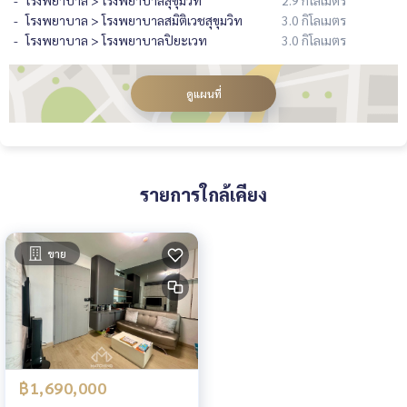
โรงพยาบาล > โรงพยาบาลสุขุมวิท
2.9 กิโลเมตร
โรงพยาบาล > โรงพยาบาลสมิติเวชสุขุมวิท
3.0 กิโลเมตร
โรงพยาบาล > โรงพยาบาลปิยะเวท
3.0 กิโลเมตร
ดูแผนที่
รายการใกล้เคียง
ขาย
฿1,690,000