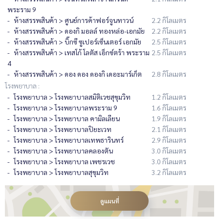
พระราม 9
ห้างสรรพสินค้า > ศูนย์การค้าฟอร์จูนทาวน์
2.2 กิโลเมตร
ห้างสรรพสินค้า > ดองกิ มอลล์ ทองหล่อ-เอกมัย
2.2 กิโลเมตร
ห้างสรรพสินค้า > บิ๊กซี ซูเปอร์เซ็นเตอร์ เอกมัย
2.5 กิโลเมตร
ห้างสรรพสินค้า > เทสโก้ โลตัส เอ็กซ์ตร้า พระราม
2.5 กิโลเมตร
4
ห้างสรรพสินค้า > ดอง ดอง ดองกิ เดอะมาร์เก็ต
2.8 กิโลเมตร
โรงพยาบาล :
โรงพยาบาล > โรงพยาบาลสมิติเวชสุขุมวิท
1.2 กิโลเมตร
โรงพยาบาล > โรงพยาบาลพระราม 9
1.6 กิโลเมตร
โรงพยาบาล > โรงพยาบาล คามิลเลียน
1.9 กิโลเมตร
โรงพยาบาล > โรงพยาบาลปิยะเวท
2.1 กิโลเมตร
โรงพยาบาล > โรงพยาบาลเทพธารินทร์
2.9 กิโลเมตร
โรงพยาบาล > โรงพยาบาลคลองตัน
3.0 กิโลเมตร
โรงพยาบาล > โรงพยาบาล เพชรเวช
3.0 กิโลเมตร
โรงพยาบาล > โรงพยาบาลสุขุมวิท
3.2 กิโลเมตร
ดูแผนที่