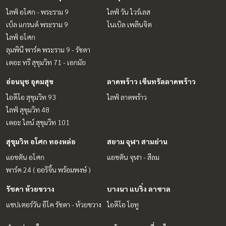
ไลฟ์ อโศก - พระราม 9
ไลฟ์ วัน ไวร์เลส
เบ็ล แกรนด์ พระราม 9
โนเบิล เพลินจิต
ไลฟ์ อโศก
ลุมพินี พาร์ค พระราม 9 - รัชดา
เดอะ ทรี สุขุมวิท 71 - เอกมัย
อ่อนนุช อุดมสุข
ลาดพร้าว เซ็นทรัลลาดพร้าว
ไอดีโอ สุขุมวิท 93
ไลฟ์ ลาดพร้าว
ไลฟ์ สุขุมวิท 48
เดอะ ไลน์ สุขุมวิท 101
สุขุมวิท อโศก ทองหล่อ
สยาม จุฬา สามย่าน
แอชตัน อโศก
แอชตัน จุฬา - สีลม
พาร์ค 24 ( ออริจิ้น พร้อมพงษ์ )
รัชดา ห้วยขวาง
บางนา แบริ่ง ลาซาล
แชปเตอร์วัน อีโค รัชดา - ห้วยขวาง
ไอดีโอ โอทู