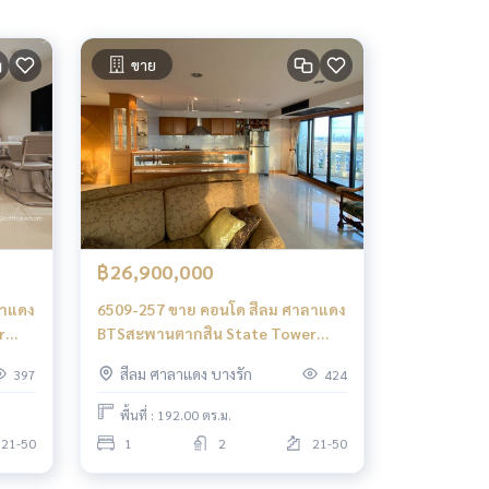
ขาย
฿26,900,000
ลาแดง
6509-257 ขาย คอนโด สีลม ศาลาแดง
r
BTSสะพานตากสิน State Tower
Condominium 1bed
สีลม ศาลาแดง บางรัก
397
424
พื้นที่ : 192.00 ตร.ม.
21-50
1
2
21-50