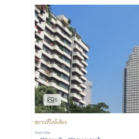
5
สถานที่ใกล้เคียง
คมนาคม :