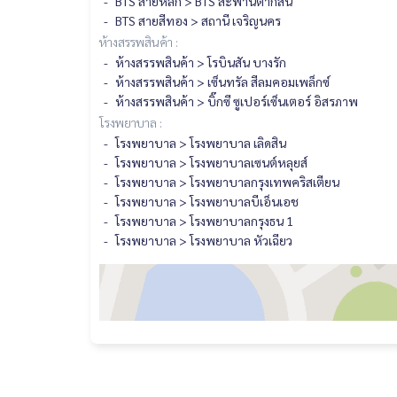
BTS สายหลัก > BTS สะพานตากสิน
BTS สายสีทอง > สถานี เจริญนคร
ห้างสรรพสินค้า :
ห้างสรรพสินค้า > โรบินสัน บางรัก
ห้างสรรพสินค้า > เซ็นทรัล สีลมคอมเพล็กซ์
ห้างสรรพสินค้า > บิ๊กซี ซูเปอร์เซ็นเตอร์ อิสรภาพ
โรงพยาบาล :
โรงพยาบาล > โรงพยาบาล เลิดสิน
โรงพยาบาล > โรงพยาบาลเซนต์หลุยส์
โรงพยาบาล > โรงพยาบาลกรุงเทพคริสเตียน
โรงพยาบาล > โรงพยาบาลบีเอ็นเอช
โรงพยาบาล > โรงพยาบาลกรุงธน 1
โรงพยาบาล > โรงพยาบาล หัวเฉียว