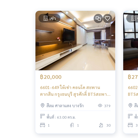
เช่า
฿20,000
฿27
6601-649 ให้เช่า คอนโด สะพาน
6602
ตากสิน กรุงธนบุรี สุรศักดิ์ BTSสะพาน
BTSส
ตากสิน State Tower Condominium
Cond
สีลม ศาลาแดง บางรัก
ส
379
1ห้องนอน
พื้นที่ : 63.00 ตร.ม.
พื
1
1
30
3