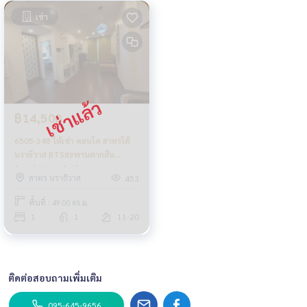
เช่า
฿14,500
6505-348 ให้เช่า คอนโด สาทรใต้
นราธิวาส BTSสะพานตากสิน
Supalai Lite Sathorn -
สาทร นราธิวาส
453
Charoenrat 1นอน
พื้นที่ : 49.00 ตร.ม.
1
1
11-20
ติดต่อสอบถามเพิ่มเติม
095-645-9656