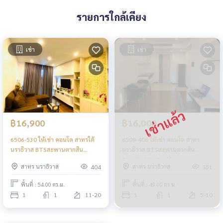
รายการใกล้เคียง
เช่า
เช่า
฿16,900
฿16,000
6506-530 ให้เช่า คอนโด สาทรใต้
6508-408 ให้เช่า คอนโด สาทร
นราธิวาส BTSสะพานตากสิน
นราธิวาส BTSสะพานตากสิน
Supalai Lite Sathorn -
Supalai Lite Sathorn -
สาทร นราธิวาส
สาทร นราธิวาส
404
351
Charoenrat 1ห้องนอน
Charoenrat 1นอน
พื้นที่ : 54.00 ตร.ม.
พื้นที่ : 49.00 ตร.ม.
1
1
11-20
1
1
5-10