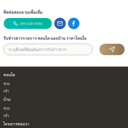
ติดต่อสอบถามเพิ่มเติม
095-645-9656
รับข่าวสารรายการ คอนโด และบ้าน ราคาโดนใจ
คอนโด
ขาย
เช่า
บ้าน
ขาย
เช่า
โครงการของเรา