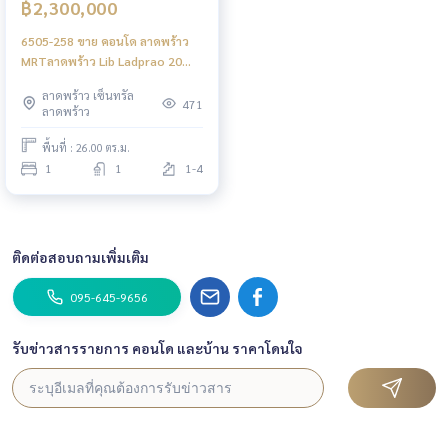
฿2,300,000
6505-258 ขาย คอนโด ลาดพร้าว
MRTลาดพร้าว Lib Ladprao 20
1ห้องนอน มีระเบียง
ลาดพร้าว เซ็นทรัล
471
ลาดพร้าว
พื้นที่ : 26.00 ตร.ม.
1
1
1-4
ติดต่อสอบถามเพิ่มเติม
095-645-9656
รับข่าวสารรายการ คอนโด และบ้าน ราคาโดนใจ