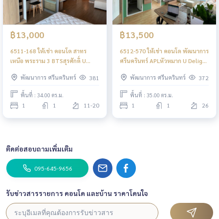
฿13,000
฿13,500
6511-168 ให้เช่า คอนโด สาทร
6512-570 ให้เช่า คอนโด พัฒนาการ
เหนือ พระราม 3 BTSสุรศักดิ์ U
ศรีนครินทร์ APLหัวหมาก U Delight
Delight Residence Riverfront
Residence Pattanakran -
พัฒนาการ ศรีนครินทร์
พัฒนาการ ศรีนครินทร์
381
372
Rama 3
Thonglor
พื้นที่ : 34.00 ตร.ม.
พื้นที่ : 35.00 ตร.ม.
1
1
11-20
1
1
26
ติดต่อสอบถามเพิ่มเติม
095-645-9656
รับข่าวสารรายการ คอนโด และบ้าน ราคาโดนใจ