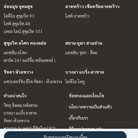
อ่อนนุช อุดมสุข
ลาดพร้าว เซ็นทรัลลาดพร้าว
ไอดีโอ สุขุมวิท 93
ไลฟ์ ลาดพร้าว
ไลฟ์ สุขุมวิท 48
เดอะ ไลน์ สุขุมวิท 101
สุขุมวิท อโศก ทองหล่อ
สยาม จุฬา สามย่าน
แอชตัน อโศก
แอชตัน จุฬา - สีลม
พาร์ค 24 ( ออริจิ้น พร้อมพงษ์ )
รัชดา ห้วยขวาง
บางนา แบริ่ง ลาซาล
แชปเตอร์วัน อีโค รัชดา - ห้วยขวาง
ไอดีโอ โอทู
ทำเลน่าสนใจ
ข้อตกลงและเงื่อนไข
วิทยุ ชิดลม หลังสวน
นโยบายความเป็นส่วนตัว
บางนา แบริ่ง ลาซาล
เกี่ยวกับเรา
รัชดา ห้วยขวาง
พระราม 9 เพชรบุรีตัดใหม่ RCA
วิธีการฝากขาย-เช่า
ลาดพร้าว เซ็นทรัลลาดพร้าว
รับทราบและปิดแถบนี้ลง