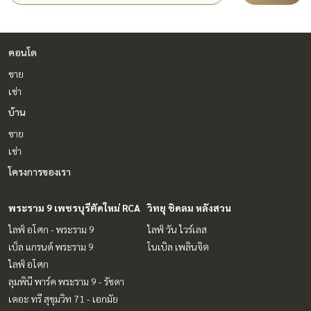
คอนโด
ขาย
เช่า
บ้าน
ขาย
เช่า
โครงการของเรา
พระราม 9 เพชรบุรีตัดใหม่ RCA
วิทยุ ชิดลม หลังสวน
ไลฟ์ อโศก - พระราม 9
ไลฟ์ วัน ไวร์เลส
เบ็ล แกรนด์ พระราม 9
โนเบิล เพลินจิต
ไลฟ์ อโศก
ลุมพินี พาร์ค พระราม 9 - รัชดา
เดอะ ทรี สุขุมวิท 71 - เอกมัย